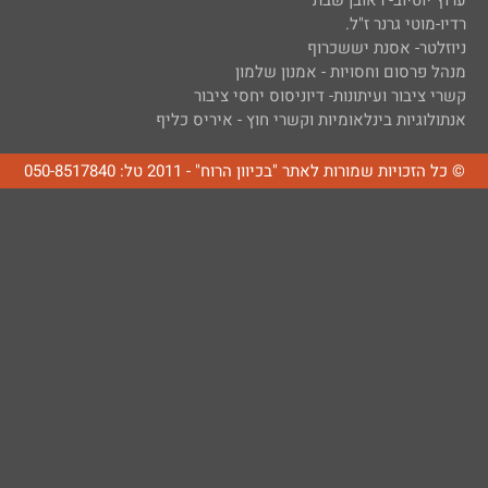
ערוץ יוטיוב- ראובן שבת
רדיו-מוטי גרנר ז"ל.
ניוזלטר- אסנת יששכרוף
מנהל פרסום וחסויות - אמנון שלמון
קשרי ציבור ועיתונות- דיוניסוס יחסי ציבור
אנתולוגיות בינלאומיות וקשרי חוץ - איריס כליף
© כל הזכויות שמורות לאתר "בכיוון הרוח" - 2011 טל: 050-8517840