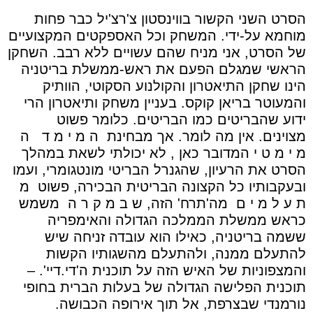
הסרט השני הקשור בווינסטון צ'רצ'יל כבר פחות
מוחמא על-ידי. המשחק וכל האספקטים המקצועיים
של הסרט, אני מניח שהם עשויים ללא רבב. השחקן
הראשי שמגלם הפעם את ראש-ממשלת בריטניה
הינו שחקן התיאטרון והקולנוע הסקוטי, הוותיק
והמעוטר בריאן קוקס. בעניין משחק ותיאטרון הרי
ידוע שהבריטים כמו הבריטים. כלומר פשוט
מצוינים. אין מה לומר. אך מבחינת
ה מ י מ ד
ה
מ י מ ט י המדובר כאן , לא יכולתי לשאת במהלך
הסרט את הרעיון, שהגנרל הבריטי מונטגומרי, ועמו
ובעקבותיו כל הקצונה הבריטית הבכירה, פשוט
מ
ת ע ל מ י ם
מה'תרח' הזה, ש ב מ ק ר ה
משמש
כראש ממשלת הממלכה הגדולה והאימפריה
ששמה בריטניה, כאילו הוא עובדה זניחה שיש
להתעלם ממנה, ולהתעלם מהשגותיו הקשות
והמצפוניות של האיש הזה על תוכנית ה'די.דיי'. –
תוכנית הפלישה הגדולה של בעלות הברית בחופי
נורמנדי שבצרפת, אל תוך אירופה הכבושה.