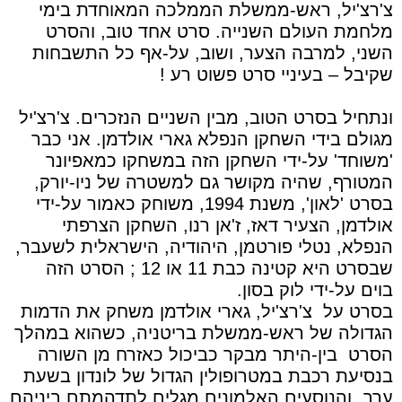
צ'רצ'יל, ראש-ממשלת הממלכה המאוחדת בימי
מלחמת העולם השנייה. סרט אחד טוב, והסרט
השני, למרבה הצער, ושוב, על-אף כל התשבחות
שקיבל – בעיניי סרט פשוט רע !
ונתחיל בסרט הטוב, מבין השניים הנזכרים. צ'רצ'יל
מגולם בידי השחקן הנפלא גארי אולדמן. אני כבר
'משוחד' על-ידי השחקן הזה במשחקו כמאפיונר
המטורף, שהיה מקושר גם למשטרה של ניו-יורק,
בסרט 'לאון', משנת 1994, משוחק כאמור על-ידי
אולדמן, הצעיר דאז, ז'אן רנו, השחקן הצרפתי
הנפלא, נטלי פורטמן, היהודיה, הישראלית לשעבר,
שבסרט היא קטינה כבת 11 או 12 ; הסרט הזה
בוים על-ידי לוק בסון.
בסרט על
צ'רצ'יל, גארי אולדמן משחק את הדמות
הגדולה של ראש-ממשלת בריטניה, כשהוא במהלך
הסרט
בין-היתר מבקר כביכול כאזרח מן השורה
בנסיעת רכבת במטרופולין הגדול של לונדון בשעת
ערב, והנוסעים האלמונים מגלים לתדהמתם ביניהם