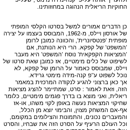
החוקיות הריאלית הנהוגה במחוזותינו.
כן הדברים אמורים למשל בסרטו הקלסי המופתי
של אורסון ויילס, מ-1962, המבוסס בעצמו על יצירה
מופתית 'פנטסיונרית', והכוונה כמובן לרומן
'המשפט' של קפקא. הרי היא הנותנת, אם
'המציאות הקפקאית' נוסח 'המשפט' היא מעבר
לשיפוט של כלים מימטיים, אז כמובן שאת סרטו של
ויילס, שמבוסס כאמור על הרומן של קפקא, לא
נוכל לשפוט ע''פ קנה-מידה מימטי גרידא.
אך כאן ברצוני להגיע לנקודה המרכזית במאמר
הזה, וזאת לאמור : סרט, שמתיימר להציג מציאות
ריאלית, ואני מוצא בו בדרך פגמים מימטיים, כלומר
שחיקוי המציאות נעשה באופן לקוי משהו, או-אז
אף-אם המשחק מצוין, והבימוי יוצא מן הכלל,
והמעברים נכונים, והתמונות והצילומים במקומם,
וכל העולם הרעיף על הסרט הזה את שבחיו, והסרט