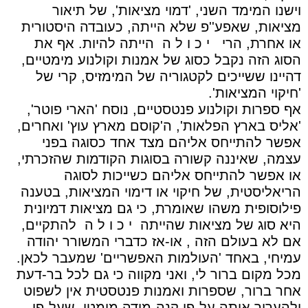
וישנו המימד השני, 'דמוי מציאות', של תיאור
מציאות, שאפע''פ שלא הייתה, כעובדה היסטורית
או אחרת, הרי
י כ ו ל ה
הייתה להיות. אף את
הסוג הזה נקבל כסוג של אמנות וקולנוע מימטיים,
דהיינו ששייכים לקטגוריה של המימזיס, קרי של
'חיקוי המציאות'.
אף ספרות וקולנוע פנטסטיים, נוסח 'הארי פוטר',
'אליס בארץ הפלאות', ה'קוסם מארץ עוץ' ואחרים,
אפשר להתייחס אליהם מצד אחד כסוגה בפני
עצמה, שאיננה קשורה בסוגות הקודמות שהזכרתי,
או אפשר להתייחס אליהם כשייכות לסוגה
הריאליסטית, של חיקוי או דימוי המציאות, בטענה
פילוסופית משהו שאומרת, כי גם מציאות דמיונית
היא סוג של מציאות שהייתה
י כ ו ל ה
להתקיים,
אם לא בעולם הזה , או-אז כדברי המשורר יהודה
עמיחי, באחד 'העולמות האפשריים' שמעבר לכאן.
מכל מקום ברור לי, ואני מקווה כי גם לכל בר-דעת
אחר ברור, שספרות ואמנות פנטסטית אין לשפוט
ולהעריך אותה על-פי קנה-מידה מימטי, שעל-פי