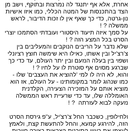
אחרת, אלא אף יתנגד לה נמרצות ובתוקף, וישב מן
הצד בהתכנסות של המטה הכללי, כמו איזו אישיות
נון-גרטה, כדי כך שאף אין לו זכות הדיבור, לראש
ממשלה ? !
על סמך איזה תיעוד היסטורי ועובדתי הסתמכו יוצרי
הסרט בכל המצע הזה ? !
שלא נדבר על הריבים הנוקבים והמעליבים בין
צ'רצ'יל ובין אשתו, כאילו היא שימשה חוצץ רציונלי
ושפוי בין בעלה הנזעם ובין יתר העולם, עד כדי כך
שברגע מסוים אף סוטרת לו על לחיו ? !
והוא, לא היה לו למי 'להוציא את העצבים' שלו -
כמו שנהוג לומר במקומותינו - על העולם, אז הוא
מוציא אותם על המזכירה הצעירה, הקלדנית
האומללה שלו, עד כדי שרעיית ראש הממשלה
נזעקה לבוא לעזרתה
? !
ולחילופין, כשכבר החל צ'רצ'יל, ע''פ גירסת הסרט
הזה, להירגע קמעא, והחל להתעשת קצת, ולאמץ
לעצמו את רעיון התוכנית הצבאית בצורה חיובית,