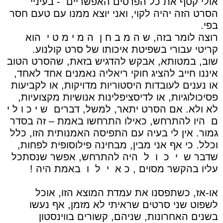
אולי קטף את כל הפרסים האפשריים
- בעיניי
הסרט הזה יהיה לקוי, ואני יוצא ממנו עם טעם חסר
בפי.
רוצה לומר בזה, ש ה מ ב ח ן
ה מ י מ ט י
הוא
קריטי עבורי בשפיטת איכותו של סרט קולנוע.
שוב, במטותא, אבקש להדגיש בזאת, שהסרט הטוב
איננו חייב להציג חוקי ריאליה נאמנים אחד לאחד,
או נענים לעובדות היסטוריות מדויקות, או לקביעות
פסיכולוגיות, או לדיסציפלינות אנושיות מקצועיות,
לא ולא. אם הסרט יתאר, למשל, דברים
ש י כ ו ל י
ם
היו להתרחש, כאילו התרחשו באמת – זה בסדר
גמור. אין לי בעיה עם התפיסה האמנותית הזו, כלל
וכלל. כי אף אני מבין, מבחינה פילוסופית לפחות,
שדבר ש
י
כ
ו
ל
היה להתרחש, אפשר שנסתכל
עליו בהקשר מסוים , כ א
י
ל
ו
באמת היה !
או-אז, כשתפסנו את עמדת המוצא הזו, אוכל
לשפוט שני סרטים שראיתי לא מזמן, אף נעשו
בשנים האחרונות, שניהם, קשורים בווינסטון