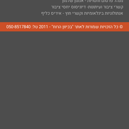
מנהל פרסום וחסויות - אמנון שלמון
קשרי ציבור ועיתונות- דיוניסוס יחסי ציבור
אנתולוגיות בינלאומיות וקשרי חוץ - איריס כליף
© כל הזכויות שמורות לאתר "בכיוון הרוח" - 2011 טל: 050-8517840