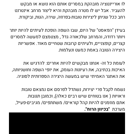
לו אוריינטציה מובהקת במסרים אותם הוא נושא או מבקש
להעביר. אבל יש לו מטרה מובהקת והיא ליצור מרחב אינטרנט
רחב ככל שניתן ליצירות טובות-בפרוזה, שירה, הגות, וביקורת.
בעידן "הפאסט" של היום, שבו השפה הופכת לעיתים להיות יותר
ויותר רדודה, והמרחב שלכאורה גדל , מצטמצם למעשה למסרים
קצרים, קופצניים, ולעיתים קרובות שטחיים מאוד. אפשריות
היצירה הטובה באמת כמעט ונעלמות.
לעומת כל זה- אנחנו מבקשים להיות אחרים: להדגיש את
האיכות בכתיבה, את רעיונות העומק, את יופי השפה וחושניותה,
את האתגר האמיתי שיש במעשה היצירה הספרותית לסוגיה.
נשמח לקבל פרי יצירות, נשתדל לפרסם אם נמצאם טובות
וראויות ( אנו בטוחים שיש רבים כאלה), וכמובן תגובות.
אתם מוזמנים להיות קהל קוראים/ משתתפים/ מגיבים-פעיל,
מערכת
"בכיוון הרוח".