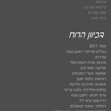
צרכנות
קיימות וסביבה
חנות ספרים
מדור מדע
נוסד: 2011
בעלים ומייסד: ראובן שבת
עורכים:
תרבות- צביה ויצמן כספי
מוזיקה- שחר כהן
אומנות- מארי רוזנבלום
ראיונות- בלפור חקק
תאטרון- חגית בת אליעזר
קולנוע וטלויזיה- מוקה קריגר
ערוץ יוטיוב- ראובן שבת
רדיו-מוטי גרנר ז"ל.
ניוזלטר- אסנת יששכרוף