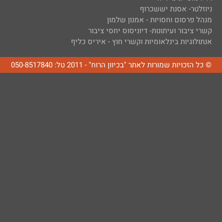
ניוזלטר- אסנת יששכרוף
מנהל פרסום וחסויות - אמנון שלמון
קשרי ציבור ועיתונות- דיוניסוס יחסי ציבור
אנתולוגיות בינלאומיות וקשרי חוץ - איריס כליף
© כל הזכויות שמורות לאתר "בכיוון הרוח" - 2011 טל: 050-8517840