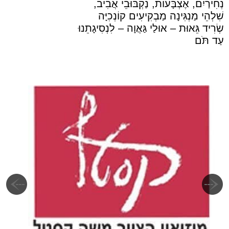
נְחִירַיִם, אֶצְבָּעוֹת, נַקְבּוּבֵי אֲבִיב,
שִׁלְהֵי מַנְגִּינָה מַבְקִיעִים קוֹנְכִיָּה
שְׂרִיד גֵּאוּת – אוּלַי גַּאֲוָה – לִנְסִיגָתֵנוּ
עַד תֹּם