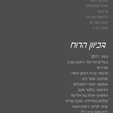
הוצאה לאור
אוכל ומסעדות
צרכנות
קיימות וסביבה
חנות ספרים
מדור מדע
נוסד: 2011
בעלים ומייסד: ראובן שבת
עורכים:
תרבות- צביה ויצמן כספי
מוזיקה- שחר כהן
אומנות- מארי רוזנבלום
ראיונות- בלפור חקק
תאטרון- חגית בת אליעזר
קולנוע וטלויזיה- מוקה קריגר
ערוץ יוטיוב- ראובן שבת
רדיו-מוטי גרנר ז"ל.