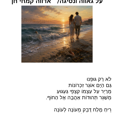
/
על גאווה ונסיגה
אדווה קמחי חן
לֹא רַק גּוּפֵנוּ
גַּם הַיָּם אוֹגֵר זִכְרוֹנוֹת
מְרַיֵּר עַל עַצְמוֹ קִצְפֵי גַּעְגּוּעַ
מְשַׁגֵּר תְּהוּדוֹת אַהֲבָה אֶל הַחוֹף.
רֵיחַ מֶלַח דָּבֵק מֵעוֹנָה לְעוֹנָה