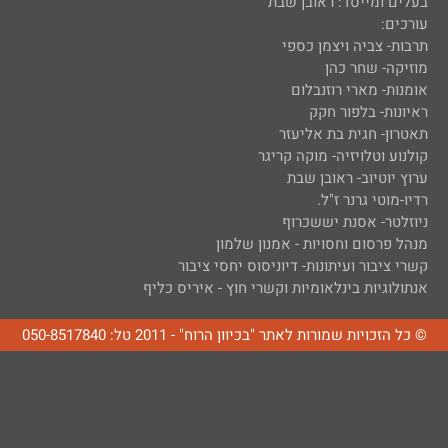
בעלים ומייסד: ראובן שבת
עורכים:
תרבות- צביה ויצמן כספי
מוזיקה- שחר כהן
אומנות- מארי רוזנבלום
ראיונות- בלפור חקק
תאטרון- חגית בת אליעזר
קולנוע וטלויזיה- מוקה קריגר
ערוץ יוטיוב- ראובן שבת
רדיו-מוטי גרנר ז"ל.
ניוזלטר- אסנת יששכרוף
מנהל פרסום וחסויות - אמנון שלמון
קשרי ציבור ועיתונות- דיוניסוס יחסי ציבור
אנתולוגיות בינלאומיות וקשרי חוץ - איריס כליף
© כל הזכויות שמורות לאתר "בכיוון הרוח" - 2011 טל: 050-8517840