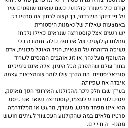
קודם כול משורר קולנועי. כשם שאיננו שופטים שיר
על פי דיוקו העובדתי, כך קשה לבחון את סרטיו רק
באמצעות שאלות של נאמנות היסטורית.
יש רגעים אצל קוסטריצה שנראים כאילו נלקחו
מחלום קולקטיבי של אירופה כולה. תזמורת כלי
נשיפה הדוהרת על משאית, חזיר האוכל מכונית, אדם
המעופף מעל נהר, או זוג אוהבים המנסים לשרוד
בתוך עולם שהתפרק מכל היגיון. אלה אינם גימיקים
סוריאליסטיים. הם הדרך שלו לומר שהמציאות עצמה
איבדה את שפיותה.
בעידן שבו חלק ניכר מהקולנוע האירופי הפך מאופק,
פסיכולוגי ומודע לעצמו, קוסטריצה נשאר אנרכיסט.
הוא אינו מפחד מרגש, מעודף, מרעש או ממלודרמה.
סרטיו מלאים במה שהקולנוע העכשווי לעיתים חושש
ממנו-
ה ח י י ם.