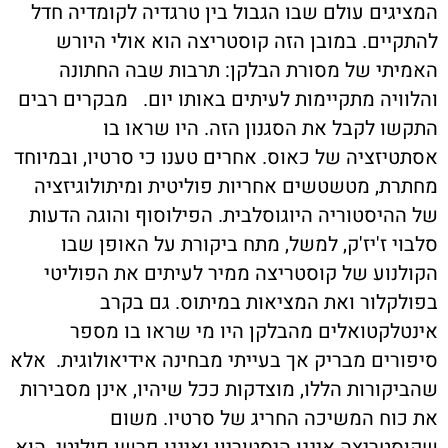
המציגים עולם שבו הגבול בין טרגדיה לקומדיה חדל
להתקיים. במובן הזה קוסטריצה הוא אולי היורש
האמיתי של מסורת הבלקן: תרבות שבה החתונה
והלוויה מתקיימות לעיתים באותו יום.
מבקרים רבים
התקשו לקבל את הסגנון הזה. היו שראו בו
אסתטיזציה של כאוס. אחרים טענו כי סרטיו, ובמיוחד
מחתרת, מטשטשים אחריות פוליטית ומיתולוגיזציה
של ההיסטוריה היוגוסלבית. הפילוסוף והוגה הדעות
סלבוי ז'יז'ק, למשל, מתח ביקורת על האופן שבו
הקולנוע של קוסטריצה ממיר לעיתים את הפוליטי
בפולקלור ואת המציאות במיתוס. גם בקרב
אינטלקטואלים מהבלקן היו מי שראו בו מספר
סיפורים מבריק אך בעייתי מבחינה אידיאולוגית.
אלא
שהביקורות הללו, מוצדקות ככל שיהיו, אינן מסבירות
את כוח המשיכה החריג של סרטיו. משום
שקוסטריצה איננו היסטוריון ואיננו פרשן פוליטי. הוא