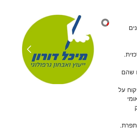
ים
זית.
ם שהם
קוח על
ומי
שתפרת
.