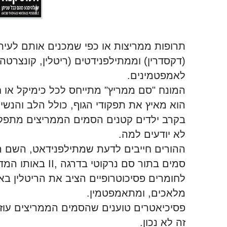
תרופות ממריצות או כפי שמכנים אותם לעי
(דקסדרין) וממתילפנידטים (ריטלין, קונצרט
לאמפטמינים
.
המונח "סם ממריץ" מתייחס לכל כימיקל או
הוא מאיץ את תפקודי הגוף, כולל הלב והנשי
בקרב ילדים קטנים הסמים הממריצים מתפק
לא יודעים למה
.
ההורים חייבים לדעת שמתילפנידאט, השם הגנ
סמים בתור סם נרקוטי בדרגה
II,
באותו המדר
לחומרים פסיכוטרופיים הציב את הריטלין ב
מלאכים, ומתאמפטמין
.
פסיכיאטרים טוענים שהסמים הממריצים עוז
זה לא נכון
.