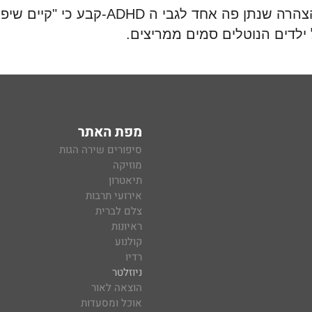
הרה שנתן פה אחד לגבי ה
-ADHD
קבע כי "קיים שיפו
 ילדים הנוטלים סמים ממריצים
.
מפת האתר
סיפורים שירה הגות
מוזיקה
תיאטרון
אירועי תרבות
צלם לברית
ראיונות
קולנוע
רדיו
ניוזלטר
הוצאה לאור
אוכל ומסעדות