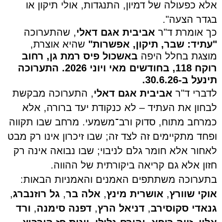
אלא כפעולה של דמיון, התנגדות, אולי תיקון או
בגדר הצעה".
כך אומרת ד"ר
אביבית אגם דאלי
, שהתערוכה
"עתיד: שבר, תיקון, אפשרות"
שהיא אוצרת,
מוצגת בחלל היפה
באשכול פיס רמת גן, רחוב
רוקח 118, בחודשים מאי ויוני 2026.
התערוכה
תינעל ב-30.6.26.
לדברי ד"ר
אביבית אגם דאלי
, התערוכה מבקשת
לבחון את העתיד – לא כנקודת יעד ברורה, אלא
כמרחב מתוח, סדוק ורב־משמעי. מרחב שבו תקווה
ופחד מתקיימים זה לצד זה; שבו זיכרון אינו רק מבט
לאחור אלא חומר גלם לניבוי; שבו נבואה אינה רק
חזון אלא גם קריאה ביקורתית של ההווה
.
בתערוכה משתתפים האמנים והאמניות הבאות:
אוקי שוורץ
,
אושרית מינץ
,
אלה בר
,
גל רוזנברג
,
גנאדי סקוסירב
,
דניאל הרץ
,
דפנה סימנה
,
ורד