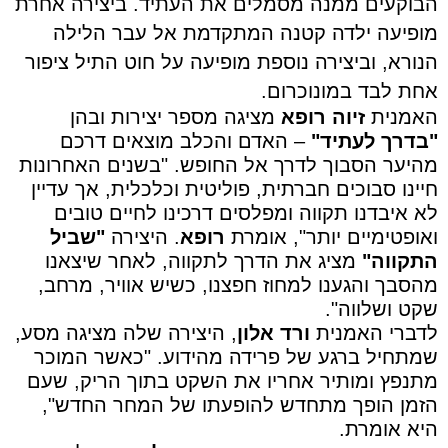
הבוקעים ממנה מסמלים את העתיד. ביצירה אחרת
מופיעה ילדה קטנה המתקדמת אל עבר הלילה
הנורא, וביצירה נוספת מופיעה על חוט התיל ציפור
אחת לבד במונוכרום.
האמנית
זיוה רופא
מציגה מספר יצירות ובהן
"בדרך לעתיד"
– האדם והכלב מוצאים דרכם
מהיער הסבוך לדרך אל החופש. "בשנים האחרונות
חיינו סבוכים חברתית, פוליטית וכלכלית, אך עדיין
לא איבדנו תקווה ומפלסים דרכינו לחיים טובים
ואופטימיים יותר", אומרת
רופא
. היצירה
"שביל
התקווה"
מציג את הדרך לתקווה, לאחר שיצאנו
מהסבך והגענו למחוז חפצנו, כשיש אוויר, מרחב,
שקט ושלווה".
לדברי האמנית
ורד אלון
, היצירה שלה מציגה מסע,
שמתחיל ברגע של פרידה מהידוע. "כאשר המוכר
מתנפץ ומותיר אחריו את השקט בתוך הריק, שעם
הזמן הופך מתחדש להופעתו של המחר החדש",
היא אומרת.