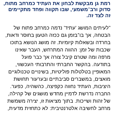
רמת גן מבקשת לבחון את העתיד כמרחב מתוח,
סדוק ורב־משמעי, שבו תקווה ופחד מתקיימים
זה לצד זה.
"לעיתים המושג 'עתיד' נדמה כמרחב פתוח של
הבטחה, אך בו־בזמן גם ככזה הטעון בחוסר ודאות,
בחרדה ובשאלות קיומיות. זה מושג הנושא בתוכו
שכבות של זמן: ההווה המתרחש, העבר שאינו
מרפה ומה שטרם קיבל צורה אך כבר פועל
בתודעה
.
בהקשר החברתי והתרבותי העכשווי,
המאופיין בטלטלות פוליטיות, בשינויים טכנולוגיים
מואצים, במשברים סביבתיים ובערעור תחושת
היציבות, העתיד נחווה כקפיצה, כהשהיה, כפער.
החברה נדרשת לדמיין מחדש מושגים של קהילה,
של זהות ושייכות. בתוך מציאות זו, יצירה משמשת
מרחב לחשיבה אלטרנטיבית: לא כתחזית מדעית,