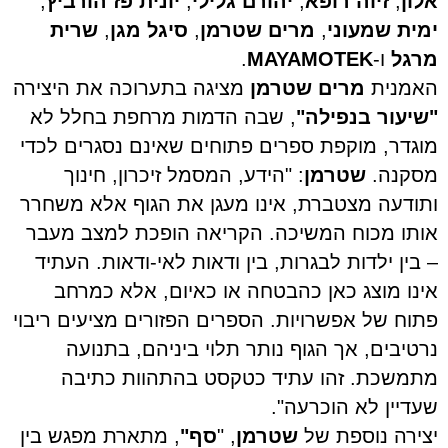
אלון
,
זיוה רופא
,
יהורם גלילי
,
יונית פז הורביץ
,
ימית שמעוני
,
מרים שטרמן
,
סיגל מגן
,
שרית
מרגל
ו-
MAYAMOTEK
.
האמנית
מרים שטרמן
מציגה בתערוכה את היצירה
"שיעור בנפילה"
, שבה הדמות מרחפת בחלל לא
מוגדר, מוקפת ספרים פתוחים שאינם נסגרים לכדי
מסקנה.
שטרמן
:
"הידע, המסמל זיכרון, חינוך
ותודעה מצטברת, אינו מעגן את הגוף אלא משחרר
אותו מכוח המשיכה. הקריאה הופכת למצב מעבר
– בין ילדות לבגרות, בין ודאות לאי-ודאות
.
העתיד
אינו מוצג כאן כהבטחה או כאיום, אלא כמרחב
פתוח של אפשרויות. הספרים הפזורים מציעים ריבוי
נרטיבים, אך הגוף נותר תלוי ביניהם, בתנועה
מתמשכת. זהו עתיד כטקסט בהתהוות כתיבה
שעדיין לא הוכרעה".
יצירה נוספת של
שטרמן
, "
סף"
, מתארת מפגש בין