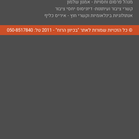
מנהל פרסום וחסויות - אמנון שלמון
קשרי ציבור ועיתונות- דיוניסוס יחסי ציבור
אנתולוגיות בינלאומיות וקשרי חוץ - איריס כליף
© כל הזכויות שמורות לאתר "בכיוון הרוח" - 2011 טל: 050-8517840