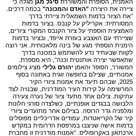
האמנית, הסופרת והמשוררת
סיגל מגן
מגלה כי
ציירה את היצירה
"האדם והמכונה"
בכמה דרכים.
"את הציור בדמות השמאלית ציירתי בדרך
המסורתית: אקריליק על קנבס. בציור בדמות
האמצעית הוספתי על ציור הקנבס המקורי ציורים,
שציירתי עם האצבע בעזרת אייפד, ובציור בדמות
הימנית הוספתי מגע של בינה מלאכותית. אני רוצה
לקוות שבעתיד נדע להשתמש במכונה בדרך
שתאפשר יצירה אותנטית וכנה", היא מספרת.
המשורר, הסופר והאמן
יהורם גלילי
מציג צילומים
אמנותיים, שצילם בחופשה זוגית באתונה בסוף
2025, שבהם תיעד את אמנות ציורי הקיר
המרשימה על קירות העיר המודרנית, שבנויה לצד
עתיקות. צילום אחד מתעד ציור של נערה צעירה
הלבושה בבגדים אופנתיים, כשלצדה סורגי חלונות
ומלפניה גדר הרוסה. בצילום אחר מתועדים ציורי
קיר של הקריאטדות, עמודים אדריכליים מפוסלים
בדמות אישה שניצבו במרפסת הדרומית במקדש
ארכתאון באקרופוליס. "אמנות מודרנית זו מחברת