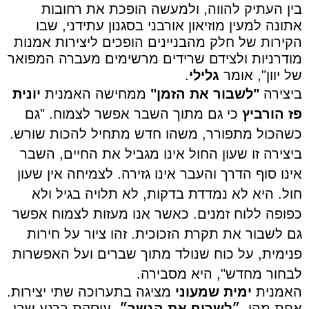
בין העתיק להווה, ולמעשה הופכת את רחובות
אתונה למעין מוזיאון אורבני בסגנון עתידני, שבו
הקירות של חלק מהבניינים הופכים ליצירות אמנות
מודרניות ולצידם שרידים מרשימים מעברה המפואר
של יוון", אומר
גלילי
.
ביצירה
"לשבור את הזמן"
ממחישה האמנית
יונית
פז הורביץ
כי גם מתוך השבר אפשר לצמוח. "גם
כשהכול מתפורר, משהו חדש מתחיל להכות שורש.
ביצירה זו שעון החול אינו מגביל את החיים, השבר
אינו סוף הדרך והעבר אינו גזירה. לצמיחה אין שעון
חול. היא לא נמדדת בדקות, לא תלויה בגיל ולא
כפופה ללוח זמנים. כאשר אנו מעזות לצמוח אפשר
גם לשבור את תקרת הזכוכית. זהו ציור על חירות
פנימית, על כוח שנולד מתוך שברים ועל האפשרות
לבחור מחדש", היא מסבירה.
האמנית
ימית שמעוני
מציגה בתערוכה שתי יצירות.
אחת מהן,
״לשרוף את הגשר״
, עוסקת ברגע שבו