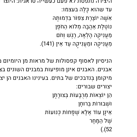
היצירה נתפסת לא פעם כעשייה טראגית: היוצר פ
עד שהוא כָּלֶה בעצמו:
אִשָּׁה יוֹצֶרֶת צִפּוֹר בִּדְמוּתָהּ
נוֹטֶלֶת אַהֲבָה מְלוֹא הַחֹפֶן
מַעֲנִיקָה הָלְאָה, רֶגֶשׁ וְחֹם
מַעֲנִיקָה וּמַעֲנִיקָה עַד אֵין (141).
הניסיון לאסוף קפסולות של מראות מן היומיום מ
אבנים. האבנים אינן מופיעות במבנים השונים בצור
מיקומן בְּנדבכים של בתים. בעינינו האבנים הן 
יצורים שבורים:
הֵן יוֹצְאוֹת מְרֻבָּעוֹת בְּצוּרָתָן
וּשְׁבוּרוֹת בְּרוּחָן
אֵינָן עוֹד אֶלָּא שְׁפָחוֹת כְּנוּעוֹת
שֶׁל הַמָּחָר
)
52).