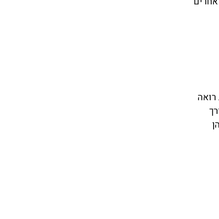
אחרים
 רואה
רך
ן