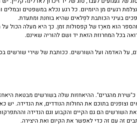
ג של געגועים לעבר, סוג של יד זיכרון לאדלינה קליין. יש
למת רגעים מן היומיום. כל רגע נכלא במשפטים ובמלים ו
ופכים בעיני הכותבת לפְלאים שהיא בוחנת ומתעדת.
והספר הוא מארָז של קפסולות זמן. כך היא מעלה הכול על 
 רואה בכל המחרוזת הזאת יד ושם להוריה שאינם.
ים, על האדמה ועל השורשים. ככותבת של שירי שורשים בס
יד כ"שירת מהגרים". ההיאחזות שלה בשורשים מבטאת היאחז
ם וצופנים בתוכם את החולות הנודדים, את הנדידה. יש כאן
את השורשים הם גם הקיים והקבוע וגם הנדידה וההתפרקות
בים זה עם זה כדי לאפשר את הקיום ואת היצירה.