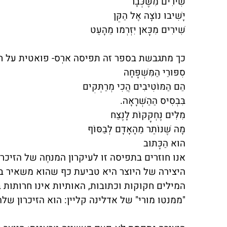
שִׁירִים מִשֶּׁכְּבָר
יָשִׁיבוּ נוֹצָה אֶל הַקֵּן
שִׁירִים מִכָּאן יִזְרְמוּ מֵהָעֵט
כך מתגבשת בספר זה תפיסה ארְס- פואטית על 
סִפּוּרֵי הַמִּשְׁפָּחָה
הֵם הַמּוֹטִיבִים הֲכִי מְרַתְּקִים
בִּבְסִיס הַהַשְׁרָאָה.
מִלִּים נֶחְקָקוֹת לָנֶצַח
מָה שֶׁנּוֹתַר מֵהָאָדָם לְבַסּוֹף
הוּא הַכָּתוּב
אנו חוזרים בתפיסה זו לעיקרון המנחֶה של הזיכרון 
היצירה של היוצר היא טביעת כף שהוא משאיר בנ
המילים חקוקות וכתובות, האותיות אינו חרותות 
"ממנטו מורי" של אדלינה קליין: הוא הזיכרון של