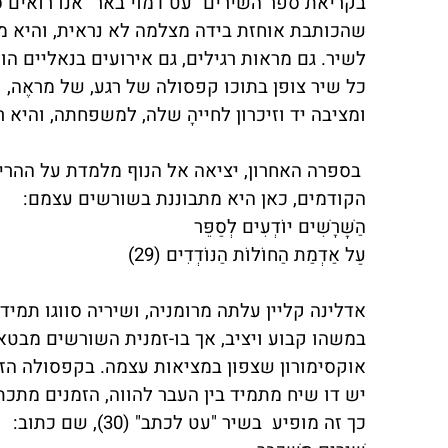
בקריאת ספר השירים "עט דמוי באר" אנו רואים סו
שהכותבת אוחזת בידה מצלמה לא נראית, והיא מצ
לשיר. גם מראות רגילים, גם אירועים בנאליים ה
כל שיר צופן בתוכו קפסולה של רגע, של מראֶה, 
ומציבה יד וזיכרון לחייהָ שלה, למשפחתה, והיא
בספרה האחרון, יציאה אל הנוף מלמדת על ההר
הקודמים, כאן היא מתבוננת בשורשים עצמם:
הַשָּׁרָשִׁים יוֹדְעִים לְסַפֵּר
עַל אַדְמַת הַחוֹלוֹת הַנּוֹדְדִים (29)
אדלינה קליין עלתה מרומניה, ושיריה סווגו תמ
במשהו קבוע ויציב, אך בו-זמנית השורשים מבטאי
אוקסימורון שצפוּן במציאות עצמה. בקפסולה הז
יש דו שיח מתמיד בין העבר להווה, הזמנים מתכת
כך זה מופיע
בשיר "עט לכתב" (30), שם כתוב: