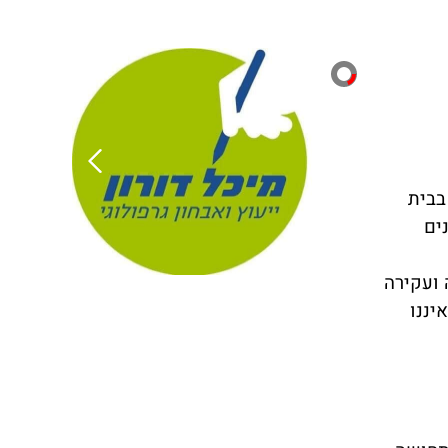
בבית
ים
 ועקירה
יננו