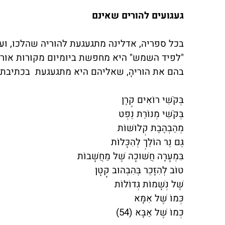
געגועים להורים שאינם
בכל ספריה, אדלינה מתגעגעת להוריה שהלכו, וע
"לפיד השמש" היא מחפשת ביומיום מקורות אור ש
בהם את הוריהָ, שאליהם היא מתגעגעת
בכתיבתה
בְּקֹשִׁי רוֹאִים קֶרֶן
בְּקֹשִׁי מְנוֹרַת נֵפְט
מְהַבְהֶבֶת קְלוּשׁוֹת
גַּם נֵר הוֹלֵךְ לְהִכָּלוֹת
בִּמְעָרָה חֲשׁוּכָה שֶׁל מַחֲשָׁבוֹת
טוֹב לְהִזָּכֵר בְּהִבְהוּב קָטָן
שֶׁל נְשָׁמוֹת גְּדוֹלוֹת
כְּמוֹ שֶׁל אִמָּא
כְּמוֹ שֶׁל אַבָּא (54)