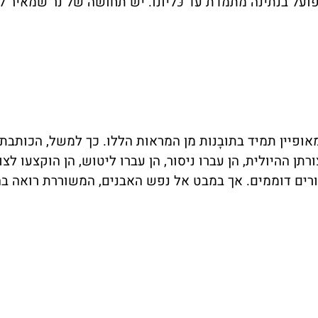
ועל בנתינה מתמדת עד כּליונו. יש תחושה של נר שמאיר ל
אופיין תמיד בתובָנות מן המראות הללו. כך למשל, הכותבת
תן ההיולית, הן עברו ניסור, הן עברו ליטוש, הן הוקצעו לצו
יצורים דוממים. אך במבט אל נפש האבנים, המשוררת רואה בה