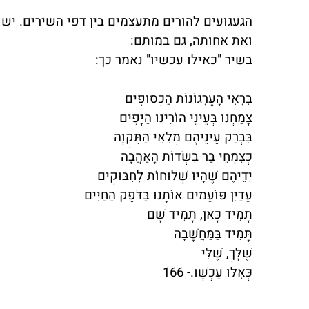
הגעגועים להורים מתעצמים בין דפי השירים. י
ואת אחותה, גם במותם:
בשיר "כאילו עכשיו" נאמר כך:
בִּרְאִי הָעֶרְגוֹנוֹת הַכִּסּוּפִים
צָמַחְנוּ בְּעֵינֵי הוֹרֵינוּ הַיָּפִים
בִּבְרַק עֵינֵיהֶם מְלֵאֵי הַתִּקְוָה
כְּצִמְחֵי בַּר בִּשְׂדוֹת הָאַהֲבָה
יְדֵיהֶם שֶׁהָיוּ שְׁלוּחוֹת לְחִבּוּקִים
עֲדַיִן פּוֹעֲמִים אוֹתָנוּ בַּדֹּפֶק הַחַיִּים
תָּמִיד כָּאן, תָּמִיד שָׁם
תָּמִיד בַּמַּחֲשָׁבָה
שֶׁלָּךְ, שֶׁלִּי
כְּאִלּוּ עַכְשָׁו.- 166