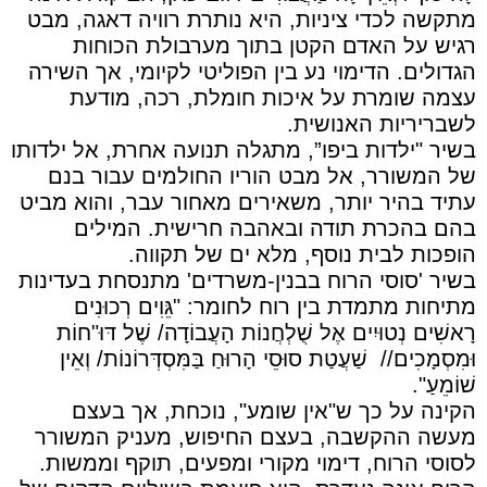
מתקשה לכדי ציניות, היא נותרת רוויה דאגה, מבט
רגיש על האדם הקטן בתוך מערבולת הכוחות
הגדולים. הדימוי נע בין הפוליטי לקיומי, אך השירה
עצמה שומרת על איכות חומלת, רכה, מודעת
לשבריריות האנושית.
בשיר "ילדות ביפו”, מתגלה תנועה אחרת, אל ילדותו
של המשורר, אל מבט הוריו החולמים עבור בנם
עתיד בהיר יותר, משאירים מאחור עבר, והוא מביט
בהם בהכרת תודה ובאהבה חרישית. המילים
הופכות לבית נוסף, מלא ים של תקווה.
בשיר 'סוסי הרוח בבנין-משרדים' מתנסחת בעדינות
מתיחות מתמדת בין רוח לחומר: "גֵּוִים רְכוּנִים
רָאשִׁים נְטוּיִים אֶל שֻׁלְחֲנוֹת הָעֲבוֹדָה/ שֶׁל דּוּ"חוֹת
וּמִסְמָכִים//
שַׁעֲטַת סוּסֵי הָרוּחַ בַּמִּסְדְּרוֹנוֹת/ וְאֵין
שׁוֹמֵעַ".
הקינה על כך ש"אין שומע", נוכחת, אך בעצם
מעשה ההקשבה, בעצם החיפוש, מעניק המשורר
לסוסי הרוח, דימוי מקורי ומפעים, תוקף וממשות.