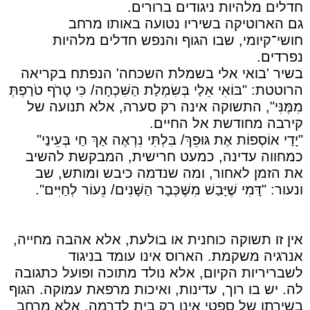
חדלים מלהיות ניגודים ברורים.
גם הארוטיקה בשיריו נטועה באותו מרחב
חושי־קיומי, שבו הגוף והנפש חדלים מלהיות
נפרדים.
בשיר 'בואי אלי בשמלת השכחה' הנפתח בקריאה
הרוטטת: "בּוֹאִי אֵלַי בְּשִׂמְלַת הַשִּׁכְחָה/ כִּי טָרֹף טֹרַפְתְּ
מִמֶּנִּי", התשוקה אינה רק סערה, אלא תנועה של
קירבה מחודשת אל החיים.
"יָדַי אוֹסְפוֹת אֶת גּוּפֵךְ/ בִּלְתִּי נִרְאֶה אַךְ חַי בְּעֵינַי"
כמחווה עדינה, כמעט חרישית, המבקשת להשיב
את הזמן לאחור, ומה שנדמה כיבש ומותש, שב
ונעור: "דָּמִי שֶׁיָּבַשׁ מִשֶּׁכְּבָר הַשָּׁנִים/ נֵעוֹר לְחַיִּים".
אין זו תשוקה כוחנית או בולעת, אלא אהבה מחייה,
אנרגיה משקמת. הארוס אינו עומד בניגוד
לשבריריות הקיום, אלא נולד מתוכה ופועל כתגובה
לה. יש בו רוך, עדינות, ואיכות מרפאת עמוקה. הגוף
בשירתו של ספטי אינו רק בית לדרמה, אלא מרחב