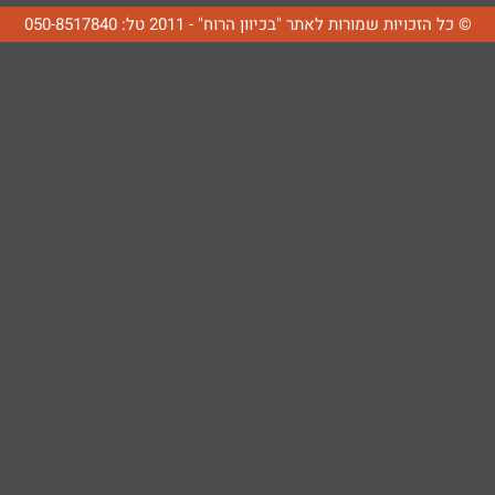
© כל הזכויות שמורות לאתר "בכיוון הרוח" - 2011 טל: 050-8517840