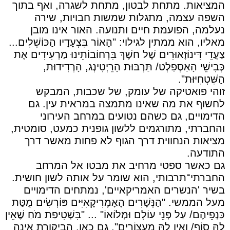
המציאות. מתחת לבטון, מתחת לשגרה, ואף בתוך
השפה עצמה, מתגלות שמשות חבויות, שירה
נעלמה, הפועמת חיים ותנועה. האור אינו מובן
מאליו, הוא ממתין לגילוי: "הָאוֹר בִּצְעָדָיו הַכּוֹשְׁלִים...
צַעֲדֵי דִּינוֹזָאוּרִים שֶׁל חשֶׁךְ בִּרְחוֹבוֹתֵינוּ מַרְעִידִים אֶת
כְּבִישֵׁי הָאַסְפַלְט/ תַּרְבּוּת הָרֵיְטִינְג, הָרְדִידוּת,
הַשִּׁטְחִיּוּת".
זוהי פואטיקה של עומק, של שכבות, המבקש
לחשוף את מה שאינו מתמצה במראית עין. גם
הדימויים, גם כשהם נטועים במרחב העירוני
והחברתי, מתורגמים ללשון גופנית כמעט, סומטית,
מציאות הנחווית דרך הגוף לא פחות מאשר דרך
התודעה.
גם כאשר ספטי מרחיב את מבטו אל המרחב
החברתי־תרבותי, הוא שומר על אותה לשון חושית.
בשיר 'הנשרים האמריקאיים', נמתחים הדימויים
מעל הממשי. "הַנְּשָׁרִים הָאָמֶרִיקָאִיִּים פּוֹרְשִׂים מֻטַּת
כַּנְפֵיהֶם/ עַל פְּנֵי עוֹלָם וּמְלוֹאוֹ" ... "בִּשְׁטִיפַת מֹחַ שֶׁאֵין
לָהּ סוֹף/ וְאֵין לָהּ מַעֲצוֹרִים". גם כאן, הביקורת אינה