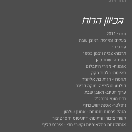
מדור מדע
נוסד: 2011
בעלים ומייסד: ראובן שבת
עורכים:
תרבות- צביה ויצמן כספי
מוזיקה- שחר כהן
אומנות- מארי רוזנבלום
ראיונות- בלפור חקק
תאטרון- חגית בת אליעזר
קולנוע וטלויזיה- מוקה קריגר
ערוץ יוטיוב- ראובן שבת
רדיו-מוטי גרנר ז"ל.
ניוזלטר- אסנת יששכרוף
מנהל פרסום וחסויות - אמנון שלמון
קשרי ציבור ועיתונות- דיוניסוס יחסי ציבור
אנתולוגיות בינלאומיות וקשרי חוץ - איריס כליף