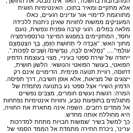
המהבהבות בחשכה', האור אינו מבטל את החושך,
אלא מתקיים ומאיר בתוכו. האינטימיות הזוגית
מתורגמת לדימויי אור עדינים רגעיים, כאלו
המעניקים ממשות לחוויות שאינן ניתנות ללכידה
מלאה במלים. רגעי קרבה גופנית ונפשית, נועם
וחסד, המתקיימים במפגש המייצר טרנספורמציה
מתוך האש: "אָבְדָה לִי תְּחוּשַׁת הַזְּמַן, בָּךְ הִצְטַמְצֵם
עוֹלָמִי".... "נִמְלָאִים לַבָּה, נִגְדָּשִׁים/ וְשָׁבִים לְפַכּוֹת.".
ייחודה של שירת ספטי בעיניי, מצוי בעוצמת הדמיון
הפואטי, בעושר הפואטי והנושאי. הלשון חושית,
דחוסה, רוויית תנועה פנימית. הדימויים אינם רק
ייצוגים של מציאות, אלא אופן חשיבה, דרך תפיסה.
הדמיון השירי אצל ספטי נע בתנועה מתמדת של
המרה: רגשות נעשים חומרים, מצבים נפשיים
מתגלמים בתופעות טבע, וחוויות אינטימיות נפתחות
אל ממדים רחבים. השפה אינה מתארת את החוויה,
היא מחוללת אותה מחדש.
כך למשל בשיר 'שמשות חבויות מתחת למדרכות
ערינו', ניכרת חתירה מתמדת אל הממד הסמוי של