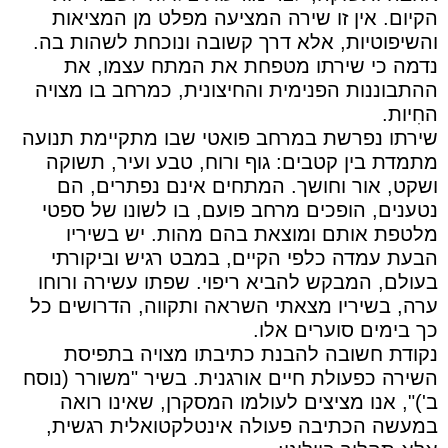
הקיום. אין זו שירה המציעה מפלט מן המציאות
והשיפוטיות, אלא דרך קשובה ונוכחת לשהות בה.
נדמה כי שירתו מטפחת את המתח עצמו, את
ההתבוננות הפנימית והחיצונית, כמרחב בו מצויה
החִיות.
שירתו נפרשת במרחב פואטי שבו מתקיימת תנועה
מתמדת בין קטבים: גוף ורוח, טבע ועיר, תשוקה
ושקט, אור וחושך. המתחים אינם נפתרים, הם
נטענים, הופכים מרחב פועם, בו לשונו של ספטי
מלטפת אותם ומוצאת בהם מהות. יש בשיריו
הבעת עמדה כלפי הקיים, במבט רגיש וביקורתי
בעולם, המבקש להביא ריפוי. שפתו עשירה ורוחו
ערה, בשיריו מצאתי השראה ותקווה, הדרושים כל
כך בימים סוערים אלו.
נקודת חשובה להבנת כתיבתו מצויה בתפיסת
השירה כפעולת חיים אורגנית. בשיר "משורר (נוסח
ב')", אנו מציצים לעולמו המסקרן, שאינו רואה
במעשה הכתיבה פעולה אינטלקטואלית רגשית,