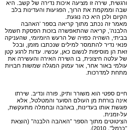
ורגשית, שירה זו מציעה איכות נדירה של קשב. היא
שבה וממקמת את הרוך, הפגיעוּת והעדינות בלב
הקיום ולכן היא כה נוגעת.
מאמר זה נכתב מתוך קריאה בספר 'האהבה
הלבנה', קריאה שהתאפשרה בזכות הפסקת חשמל
בביתי, השהיה כפויה של הרעש היומיומי, שהעניקה
פנאי נדיר להתמסר למילים שנכתבו מזמן, ובכל
זאת הן מוסיפות לנשום כאן, עכשיו. עדות לרגע קטן
של עלטה חיצונית, בו השירה האירה והעשירה את
עולמי באור אחר, אור עמוק המגלה שמשות חבויות
מתחת למדרכות.
חיים ספטי הוא משורר ותיק, פורה ונדיב. שירתו
אינה בורחת מן העולם הסוער והמטלטל, אלא
פוגשת אותו בעדינות, באהבה ובחמלה מתעקשת,
על-זמנית.
הציטוטים מתוך הספר "האהבה הלבנה" (הוצאת
"כרמל", 2010).