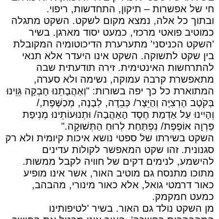
חי של אפשרות – תיקון, התחדשות, ריפוי.
ובתוך כל אלה, נמצא מקום לשקט. השקט מתגלה
כמוטיב פואטי מרכזי, כמעט יסוד מארגן. בשיר
'השקט הכניסני' מתערערת הדיכוטומיה המקובלת
בין שקט לתשוקה. השקט אינו היעדר אלא תנאי
להתרחשות האינטימית. זירה תודעתית שבה
מתאפשרת קרבה עמוקה, נשימה ולא סערה,
המתוארת כל כך יפה בשורות: "וְאַהֲבָתֵנוּ חָבְקָה גֵּוֵינוּ
בְּקֹטֶב הָרְצִיָּה וְהַיֵּצֶר/ כְּבֵדָה, לְבָנָה, מְכַשֶּׁפֶת,/
וְהָיִינוּ עַל אַדְמַת חֶסֶד הָאַהֲבָה/ וּתְנוּעוֹתֵינוּ מְנִיפַת
פַּרְוָה אוֹפֶפֶת/ נִפְתַּחַת לְרוּחַ הַתְּשׁוּקָה."
השקט בשירתו של ספטי נושא איכות קיומית ולא רק
סגנונית. זהו שקט המאפשר לקולות עדינים
להישמע, לנימים דקים של חוויה לקבל ממשות.
מתוכו מתנסח גם מוטיב האור, אשר אינו מופיע
כאור דרמטי גואל, אלא כאור מינורי, מהבהב,
כמעט חמקמק.
מן השקט נולד גם האור. בשיר 'לטיפותינו