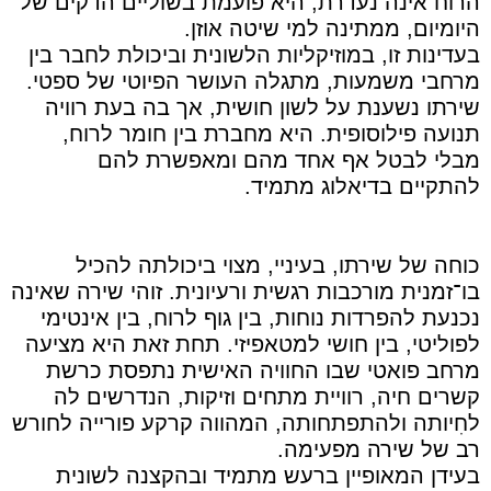
הרוח אינה נעדרת, היא פועמת בשוליים הדקים של
היומיום, ממתינה למי שיטה אוזן.
בעדינות זו, במוזיקליות הלשונית וביכולת לחבר בין
מרחבי משמעות, מתגלה העושר הפיוטי של ספטי.
שירתו נשענת על לשון חושית, אך בה בעת רוויה
תנועה פילוסופית. היא מחברת בין חומר לרוח,
מבלי לבטל אף אחד מהם ומאפשרת להם
להתקיים בדיאלוג מתמיד.
כוחה של שירתו, בעיניי, מצוי ביכולתה להכיל
בו־זמנית מורכבות רגשית ורעיונית. זוהי שירה שאינה
נכנעת להפרדות נוחות, בין גוף לרוח, בין אינטימי
לפוליטי, בין חושי למטאפיזי. תחת זאת היא מציעה
מרחב פואטי שבו החוויה האישית נתפסת כרשת
קשרים חיה, רוויית מתחים וזיקות, הנדרשים לה
לחִיותה ולהתפתחותה, המהווה קרקע פורייה לחורש
רב של שירה מפעימה.
בעידן המאופיין ברעש מתמיד ובהקצנה לשונית