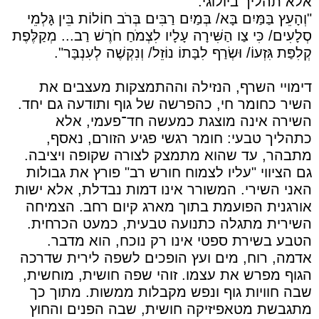
אלא תהליך ביולוגי:
"וְהָעֵץ בַּמַּיִם בָּא/ בְּמַיִם רַבִּים בְּרֹב חוֹלוֹת בֵּין גָּלְמֵי
סְלָעִים/ כִּי צַו הַשִּׁירָה עָלָיו לִצְמֹחַ חֹרֶשׁ רַב... מְקַלֶּפֶת
קְלִפַּת גִּזְעוֹ/ וּשְׂרַף לִבָּתוֹ נוֹזֵל/ וְנִקְשֶׁה לְעִנְבָּר".
דימויי השרף, הנזילה וההתמצקות מעצבים את
השיר כחומר חי, כהפרשה של גוף ותודעה גם יחד.
השירה אינה מוצגת כמעשה חד־פעמי, אלא
כתהליך טבעי: חומר רגשי פגיע הזורם, נאסף,
מתבהר, עד שהוא מתמצק לצורה שקופה ויציבה.
גם הציווי "עליו לצמוח חורש רב" פורץ את גבולות
האני השירי. המשורר אינו דמות נבדלת, אלא ישות
אורגנית הפועמת בתוך מארג קיום רחב. הצמיחה
השירית מתגלה כתנועה טבעית, כמעט הכרחית.
הטבע בשירת ספטי אינו רק נוכח, הוא מדבר.
אדמה, רוח, מים ועץ הופכים לשפה לירית שדרכה
הגוף מפרש את עצמו. זוהי שפה חושית, מוחשית,
שבה חוויות גוף ונפש מקבלות ממשות. מתוך כך
מתגבשת מטאפיזיקה חושית, שבה הפנים והחוץ