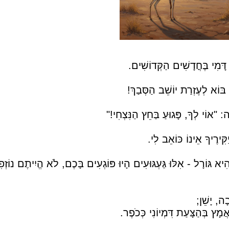
ָּמִי בֶּחֳדָשִׁים הַקְּדוֹשִׁים.
בּוֹא לְעֶזְרַת יוֹשֵׁב הַסְּבַךְ!
ה: "אוֹי לְךָ, פָּגוּעַ בַּחֵץ הַנִּצְחִי!"
ִּירֶיךָ אֵינוֹ כּוֹאֵב לִי.
 גּוֹרָל - אִלּוּ גַּעְגּוּעִים הָיוּ פּוֹגְעִים בָּכֶם, לֹא הֱיִיתֶם נוֹזְפ
ה, יָשֵׁן;
 בְּהַצָּעַת דִּמְיוֹנִי כְּכֹפֶר.