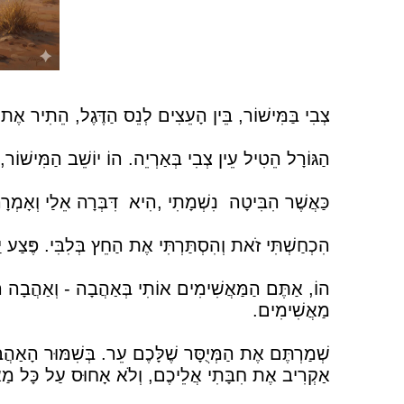
צְבִי בַּמִּישׁוֹר, בֵּין הָעֵצִים לְנֵס הַדֶּגֶל, הֵתִיר אֶת ד
הַגּוֹרָל הֵטִיל עֵין צְבִי בְּאַרְיֵה. הוֹ יוֹשֵׁב הַמִּישׁוֹר, 
כַּאֲשֶׁר הִבִּיטָה
נִשְׁמָתִי ,הִיא
דִּבְּרָה אֵלַי וְאָמְרָ
הִכְחַשְׁתִּי זֹאת וְהִסְתַּרְתִּי אֶת הַחֵץ בְּלִבִּי. פֶּצַע יַק
הוֹ, אַתֶּם הַמַּאֲשִׁימִים אוֹתִי בְּאַהֲבָה - וְאַהֲבָה הִיא
מַאֲשִׁימִים.
שְׁמַרְתֶּם אֶת הַמְּיֻסָּר שֶׁלָּכֶם עֵר. בְּשִׁמּוּר הָאַהֲבָ
אַקְרִיב אֶת חִבָּתִי אֲלֵיכֶם, וְלֹא אָחוּס עַל כָּל מַאֲמָץ