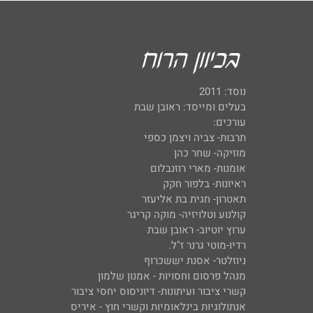
נוסד: 2011
בעלים ומייסד: ראובן שבת
עורכים:
תרבות- צביה ויצמן כספי
מוזיקה- שחר כהן
אומנות- מארי רוזנבלום
ראיונות- בלפור חקק
תאטרון- חגית בת אליעזר
קולנוע וטלויזיה- מוקה קריגר
ערוץ יוטיוב- ראובן שבת
רדיו-מוטי גרנר ז"ל.
ניוזלטר- אסנת יששכרוף
מנהל פרסום וחסויות - אמנון שלמון
קשרי ציבור ועיתונות- דיוניסוס יחסי ציבור
אנתולוגיות בינלאומיות וקשרי חוץ - איריס