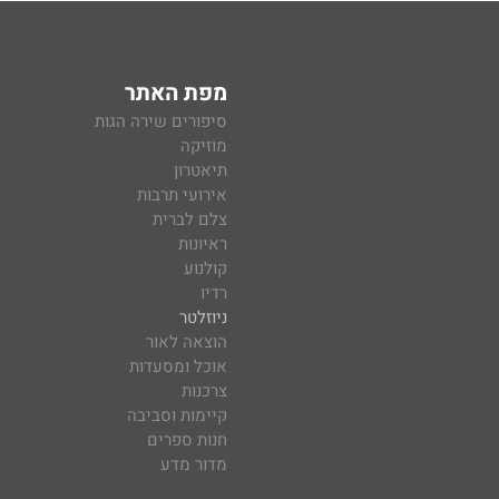
מפת האתר
סיפורים שירה הגות
מוזיקה
תיאטרון
אירועי תרבות
צלם לברית
ראיונות
קולנוע
רדיו
ניוזלטר
הוצאה לאור
אוכל ומסעדות
צרכנות
קיימות וסביבה
חנות ספרים
מדור מדע