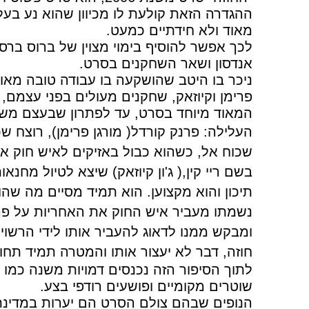
ההגדרה הזאת קולעת לו מכיוון שהוא נע בעלי
מאוד ולא חידתיים כמעט.
לכך אפשר להוסיף בימוי מצוין של ברוס ברסופר
אנדסון ושאר השחקנים בסרט.
ניכר בו היטב שהושקעה בו עבודה טובה מאוד,
פרימן וקיוזאק, שחקנים מעולים בפני עצמ
המאוד מיוחד בסרט, עד לפתרון שבעצם משמ
העלילה:
פרנק קורדל( מורגן פרימן), רוצח ש
שכוח אל, כשהוא כבול באזיקים לאיש חוק א
בשם ריי קין,( ג'ון קיוזאק) שיצא לטיול מחנ
תיכון והוא מקצוען. הוא תמיד מסיים מה שה
נשמתו מעביר איש החוק את האחריות על פרנק
ומבקש ממנו לדאוג להעביר אותו לידי הרשוי
חוזה, דבר לא יעצור אותו והמטרה תמיד תחו
לתוך הסיפור הזה נכנסים דמויות משנה כמו
שוטרים מקומיים ופושעים רודפי בצע.
הנופים שבהם צולם הסרט הם יערות במדינת ו