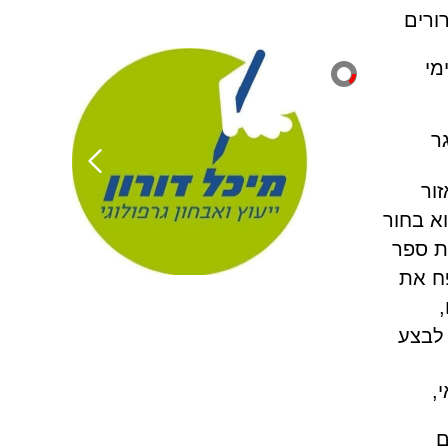
ורים
מי
ר
ור
א בחור
ית ספר
פח את
 לבצע
,
ם