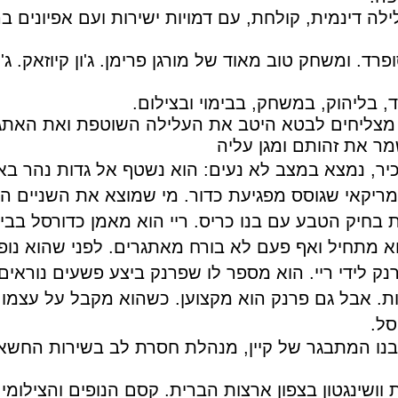
לה דינמית, קולחת, עם דמויות ישירות ועם אפיונים בר
ד. ומשחק טוב מאוד של מורגן פרימן. ג'ון קיוזאק. ג'י
 בליהוק, במשחק, בבימוי ובצילום.
ם, מצליחים לבטא היטב את העלילה השוטפת ואת האתג
ר את זהותם ומגן עליה
כיר, נמצא במצב לא נעים: הוא נשטף אל גדות נהר באז
מריקאי שגוסס מפגיעת כדור. מי שמוצא את השניים הו
אות בחיק הטבע עם בנו כריס. ריי הוא מאמן כדורסל בב
וא מתחיל ואף פעם לא בורח מאתגרים. לפני שהוא נו
 לידי ריי. הוא מספר לו שפרנק ביצע פשעים נוראים,
ות. אבל גם פרנק הוא מקצוען. כשהוא מקבל על עצמו
סל.
 בנו המתבגר של קיין, מנהלת חסרת לב בשירות החשאי
ושינגטון בצפון ארצות הברית. קסם הנופים והצילומי