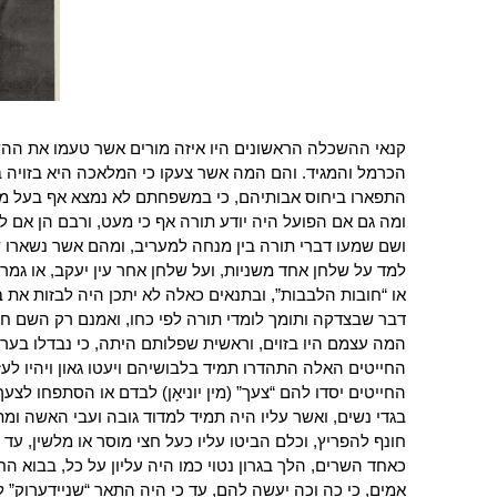
קנאי ההשכלה הראשונים היו איזה מורים אשר טעמו את הה
הכרמל והמגיד. והם המה אשר צעקו כי המלאכה היא בזויה בע
התפארו ביחוס אבותיהם, כי במשפחתם לא נמצא אף בעל מל
ומה גם אם הפועל היה יודע תורה אף כי מעט, ורבם הן אם ל
ושם שמעו דברי תורה בין מנחה למעריב, ומהם אשר נשארו
למד על שלחן אחד משניות, ועל שלחן אחר עין יעקב, או גמר
או “חובות הלבבות”, ובתנאים כאלה לא יתכן היה לבזות את 
דבר שבצדקה ותומך לומדי תורה לפי כחו, ואמנם רק השם חייט 
המה עצמם היו בזוים, וראשית שפלותם היתה, כי נבדלו בערי
החייטים האלה התהדרו תמיד בלבושיהם ויעטו גאון ויהיו לע
החייטים יסדו להם “צעך” (מין יוניאָן) לבדם או הסתפחו לצע
בגדי נשים, ואשר עליו היה תמיד למדוד גובה ועבי האשה ומ
חונף להפריץ, וכלם הביטו עליו כעל חצי מוסר או מלשין, ע
כאחד השרים, הלך בגרון נטוי כמו היה עליון על כל, בבוא ה
אמים, כי כה וכה יעשה להם, עד כי היה התאר “שניידערוק” לח