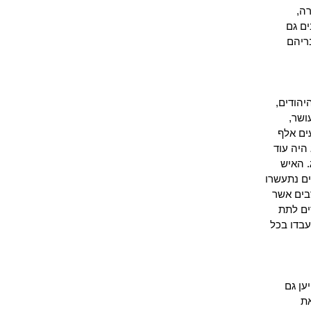
ה,
ים גם
ריהם
יהודים,
ושר,
ים אלף
היה עוד
. האיש
1853 – 1856) ורוב העשירים האחרים נתעשרו
בים אשר
ים לתת
עבדו בכל
ען גם
את