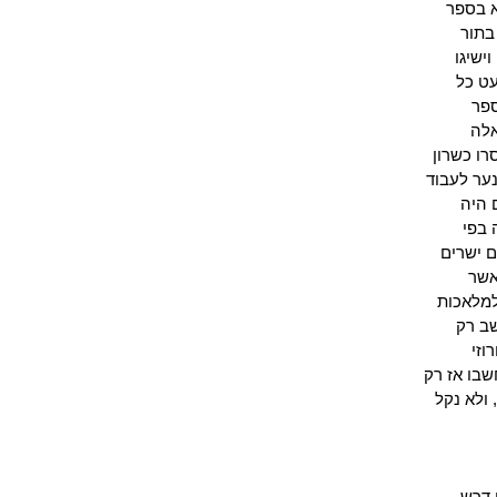
א בספר
בתור
ישיגו
עט כל
ספר
אלה
רו כשרון
ער לעבוד
 היה
 בפי
ם ישרים
אשר
 למלאכות
שב רק
וזי
שבו אז רק
 ולא נקל
 דרש