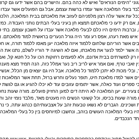
וני “הימים הנוראים” ואיש לא כהה בהם. והישרים בהם אשר ידעו גם קרו
 לבד בעלי המלאכה אשר עמדו ברשות עצמם, אבל גם הפועלים אשר עבדו 
בכל עת אשר עלה רצון מלפניהם לעזוב את מלאכתם בבית המלאכה, הלכו ו
אם רק ידעו כי מלאכתם תמצא חן בעיני בעלי הבתים נותני העבודה. כמ
 וברבות הימים היו כלם לבעלי מלאכה אשר עבדו על חשבון עצמם. בתי 
ש איש מאת רעהו, אפס רע ומר היה גורל הנערים בראשית למוד מלאכתם. 
בבים אשר הוריהם שלחום ללמוד איזה מלאכה יען מאסו ללמוד תורה, או חס
אשר ילמד לנער את מלאכתו, ואם לא השיגה יד הוריו לשלם, נתנו את הנ
 רק למשרתים בבית אדונם, ולא לפעמים רחוקות הכו על כל חטא קל, ואם
ין זאבי טרף, ואם אמר איש לריב ריב נער אמלל כזה, הנה תמיד מצא מענה
, ובלי מכות לא יתכן ללמוד כל מלאכה. אבל היו גם יוצאים מן הכלל, אנשי
רים אשר למדו מלאכת חיט, תופר נעלים וחרש ברזל, תחת אשר המלאכות 
כי ספרים ועוד כאלה, אשר יתומים עזובים עוד לא יכלו להגיע או גם לגשת
עירים. יען המלאכה לא היתה דים למען החזיק פועלים. מורה שעות נח
 מורה שעות בכיסו, וכל קשוטי הנשים היו מעטים מאד, מלבד נזמי זהב וחר
ת ושכינים. הגברים לא נשאו טבעות זהב על אצבעותיהם כנהוג עתה, כי נח
ו בעלי המלאכה העושים בזהב, ונחשבו למיוחסים בּין כל בּעלי המלאכה,
חד הנכבדים.
ו להוזיל מחיר עבודתם כהתחרות הסוחרים ובעלי החנויות. איש איש מהם