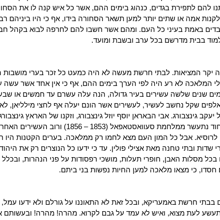
נו להם לתפירת בגדים, כנהוג בימים ההם, אשר כל איש קנה לו את הסחור
קנות אמה או שתים יותר למען תשאר הסחורה בידו, אף כי היו ביניהם רב
כבדים באמת בעיני כל העם. ומהם אשר חשבו להם לחרפה לבוא בקהל חב
למוד בבית מדרשם בכל ערב ובשבת ומועד.
יה יקר המציאות. לבתי חרשת מעשה לא היה כמעט כל זכר בערי מושבות ה
עלי המלאכה לא רע היה לפי הערך בימים ההם, אף כי אין אחד אשר עשה ע
פעמים שנים שלשה עשירים בעיר גדולה, הנה עלה עשרם עד חמשים או שבע
לפים שקל נחשב לעשיר, לעשירים אשר הונם יעלה אף לחצי מילליאן, לא 
יעקב גינצבורג. אבי הבאראן יוסף יוזל גינצבורג, וזקנו של האראץ גינצבורג
הזה עשה עשר בהיותו חוכר מס יין שרף מאת הממשלה, וביחוד נתעשר ממלחמת סעוואסטאפאל (
ן לרוסיא. אבל כל המון העם מצא לחמו רק ממלאכה. בערים הקטנות היו ר
י שדות ובתי טחנה מאת אצילי פולין. עד כי ידעו כל הנוצרים רק את היהוד
ל מסלות האבן, חופרי תעלות, מושכי רפסודות על פני הנהרות, ובכלל 
 חסדו, כי מצאו מלאכה למען החיות נפשות בני ביתם.
בבתי חרשת באמעריקא, ובכל זאת לא התאוננו על גורלם ולא ידעו עמל, י
שתעשע לעת מצוא, ואיש לא עמד על גבם לקרוא. מהרה! מהרה! ובעשותם 