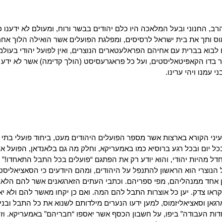
רב, החנוני ובעל המלאכה היו כלם יהודים בבשר ורוח, ומעולם לא ידענו 
וס ותך את בית ישראל לרסיסים, ומפלגת הפועלים אשר הואילה הלוך אח
לבוא בברית עם אחיהם הפראלעטארים הנוצרים, ואין לפועל יהודי בעולמ
ר בדו הקאפּיטאליסטים, ועל כל פראגרעסיסט (הולך קדימה) אשר לא ידע
 עמנו ויהי ערינו.
עיני הקורא בארצות אשר מספר הפועלים היהודים מעט, ביחוד פועלי בתי
כל יום ובכל רגע ברוסיא כמו באמעריקא, וחלק מה גם בלאנדאן, הפועל א
דל מהיות יהודי, והוא יודע רק את הפתגם “פועלים בכל התבל התאחדו!” א
ל הנוצרי הוא הראשון להתנפל על היהודים, ומהם היודעים כי הסאציאליסט
ן אחד ממנהליהם, מפי ספריהם. וכתבי העתים הזארגאנים אשר להם הלא י
יקראו צדק. יען כל אוצרות התבל להם המה. ואם כן יקחו מאשר להם ולא יא
רגאן וסאציאליזמוס, למען ידעו הנערים מילדותם לשנוא את כל התבל ובני
חדות העבודה” ביפו, על חשבון הכסף אשר יאספו “חבריהם” באמעריקא. וז