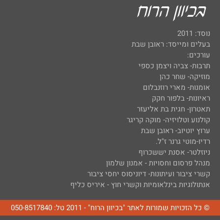
נוסד: 2011
בעלים ומייסד: ראובן שבת
עורכים:
תרבות- צביה ויצמן כספי
מוזיקה- שחר כהן
אומנות- מארי רוזנבלום
ראיונות- בלפור חקק
תאטרון- חגית בת אליעזר
קולנוע וטלויזיה- מוקה קריגר
ערוץ יוטיוב- ראובן שבת
רדיו-מוטי גרנר ז"ל.
ניוזלטר- אסנת יששכרוף
מנהל פרסום וחסויות - אמנון שלמון
קשרי ציבור ועיתונות- דיוניסוס יחסי ציבור
אנתולוגיות בינלאומיות וקשרי חוץ - איריס כליף
© כל הזכויות שמורות לאתר "בכיוון הרוח" - 2011 טל: 050-8517840