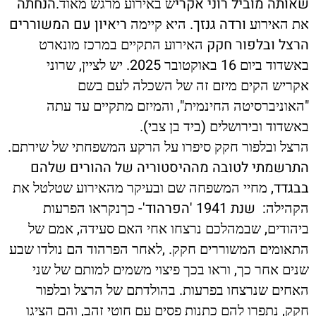
שאותה מוביל רוני אקרי
.הנחתה
ש באירוע מרגש מאוד
ורדה גנזך.
ר
איון עם המשוררים
את האירוע
היא קיימה
י
הרצל ובלפור חקק
האירוע התקיים במרכז מונארט
,
2025.
16
באשדוד ביום
באוקטובר
יש לציין
שרוני
אקריש הקים מיזם זה של השכלה לעם בשם
",
"
האוניברסיטה החינמית
והמיזם מתקיים עד עתה
).
(
באשדוד ובירושלים
ביד בן צבי
.
הרצל ובלפור חקק סיפרו על הרקע המשפחתי של שירתם
התרשמתי לטובה מההיסטוריה של ההורים שלהם
בבגדד,
מחיי המשפחה שם ובעיקר מהאירוע שטלטל את
:
שנת 1941 'הפרהוד'-
הקהילה
כךנקראו הפרעות
,
,
ביהודים
שבמהלכם נרצחו אחי האם סעידה
אמם של
. ,
התאומים המשוררים חקק
לאחר
הפרהוד הם נולדו שבע
,
שנים אחר כך
וראו בכך פיצוי משמים למותם של שני
.
האחים שנרצחו בפרעות
בהולדתם של הרצל ובלפור
,
,
חקק
נתפרו להם כתנות פסים עם חוטי זהב
והם הציגו