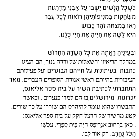
כְּשֶׁכָּל הַנָּשִׁים יָשְׁבוּ עַל אַבְנֵי מַדְרֵגוֹת
מְשַׂחֲקוֹת בִּמְנִיפוֹתֵיהֶן רוֹאוֹת לְכָל עֵבֶר
רָאוּ בְּמִצְחּהּ זֹהַר כָּבוּשׁ
הִיא לָשָׁה אֶת חַיֶּיהָ אֶת חַיֵּי כֻּלָּנוּ.
וּבְעֵינֶיהָ רָאֲתָה אֶת כָּל הַשָּׂדֶה הֶחָרוּשׁ
,
במהלך הריאיון והשאלות של ורדה גנזך
הם הציגו
כתבות
בעיתונות על חייהם הבוגרים
ועל פעילותם
. מאד
הציבורית בהיותם ראשי אגודת הסופרים העברים
התחברתי לכתיבת השיר על בית ספר אליאנס,
זכרונות
מירושלים,
,
בו הם למדו כנערים
וכאשר
.
התבשרו שהוא עומד להיהרס הם שוררו על כך שירים
:
קטע מהשיר של הרצל חקק על בית ספר אליאנס
.
.
כָּאן בִּרְחוֹב אַגְרִיפָּס הָיָה בֵּית סִפְרִי
עַכְשָׁו
הַכֹּל נֶחֱרַב.
.
רַק אוֹר לָבָן