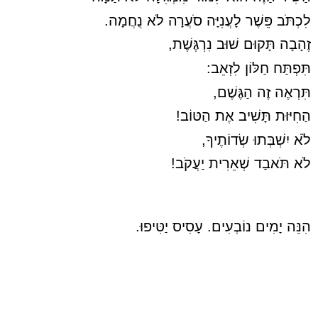
לִכְתֹּב פֵּשֶׁר לָעֲנִיָּה סֹעֲרָה לֹא נֻחֲמָה.
זֶהָבָה תָּקוּם שׁוּב נִרְגֶּשֶׁת,
תִּפְתַּח חַלּוֹן לִזְאֵב:
תִּרְאֶה זֶה הַגֶּשֶׁם,
הַחִיּוּת תָּשִׁיב אֶת הַטּוֹב!
לֹֹא יִשְׁבְּתוּ שְׂדוֹתֶיךָ,
לֹא תֹּאבַד שְׁאֵרִית יַעֲקֹב!
הִנֵּה יָמִים נוֹבְעִים. עָסִיס יַטִּיפוּ.