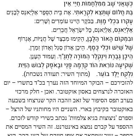
כְּשֶׁאֲנִי שָׁב מִמִּלְחָמוֹת חַיַּי אֵין
בַּת חֲלוֹם שֶׁתֵּצֵא לִקְרָאתִי.
אֶת בֵּית הַסֵּפֶר אַלְיַאנְס לְבָנִים
עָקְרוּ בִּכְלִי מָוֶת.
:
בַּבֹּקֶר הָיִינוּ עוֹמְדִים וְשָׁרִים
אַלְיַאנְס,
,
.
אַלְיַאנְס
כָּל יִשְׂרָאֵל חֲבֵרִים
וּבִמְקוֹם הָאוֹר הַלָּבָן,
,
הֵקִימוּ מִבְצָר שֶׁל חֲנֻיּוֹת
אֶגְרוֹף
שֶׁל שַׁיִשׁ וּכְלִי כֶּסֶף.
.
הֵיכָן אָדוֹן סֶגַל וְאָדוֹן זִמְרָן
הֵיכָן גְּבֶרֶת וִינְקְלֶר הַמּוֹרָה לְתַנַ"
.
.
ךְ
וְעַמּוּד הֶעָנָן
שְׁקִיעָה נוֹרֵאת הוֹד קֵדְמָה פָּנַי וּבָאֹפֶק לְבוּשׁ הַזַּיִת
נִלְקַח יֶלֶד בּוֹעֵר.
(
:
).
מתוך השיר
תעודה נשכחת
–
"
–
להזכירכם
הבוקר המיוחד הזה נערך בכ
ד בתשרי
יום
-
.
האזכרה לנרצחים באסון אוקטובר
ואכן
חלק מרכזי
בערב תפס הסיפור של זאב וזהבה הקר שנרצחו בשבעה
–
.
באוקטובר בקיבוץ בארי
השניים היו מחותניו של הרצל
.
'
'
וספרם
ניצוצות בגיא צלמוות
נכתב כשירי קודש לזכרם
.
ההספד על קברם נמצא באינטרנט
זה השיר המסיים את
,
–
הספר
שיר שמתאר את צופן חייהם של הזוג הקר
היא