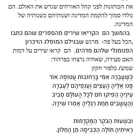
.
את הכותונות לפני קהל האורחים שגדש את האולם
הם
נולדו סמוך להקמת המדינה ושנותיהם כשנותיה של
.
המדינה
בהמשך הם
הקריאו שירים מהספרים שהם כתבו
,
-
מ
שבגילם המופלג הז
כרון
הכל בעל פה
רגש
י
הפנומנלי שלהם מדהים.
הם
קראו שירים על דמות
:
,
האם סעידה
שאחיה נרצחו בפרהוד
/
שמש
בלפור חקק
כְּשֶׁעָבְרָה אִמִּי בָּרְחוֹבוֹת עֲטוּפָה אוֹר
פָּנוּ אֵלֶיהָ הָעֵצִים וְעַנְפֵיהֶם לְעֶבְרָהּ
עֵינֶיהָ הֵפִיקוּ חֹם לְכָל הָעוֹלָם סָבִיב
וְהָעֲשָׂבִים תַּחַת רַגְלֶיהָ אָמְרוּ שִׁירָה.
וּבִשְׁעוֹת הַבֹּקֶר הַמֻּקְדָּמוֹת
רְאִיתִיהָ תּוֹלָה הַכְּבִיסָה מִן הַחַלּוֹן.