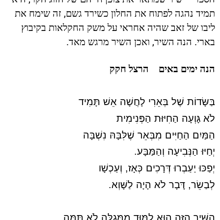
,
תמיד נהגה לפתוח את החלון כשירד גשם
זה שימח את
ליבו של זאב שהיה אחראי על משק החקלאות בקיבוץ
.
,
.
בארי
הנה השיר
ואכן השיר מרגש מאד
הנה ימים באים
הרצל חקק
בַּשָּׂדוֹת שֶׁל בְּאֵרִי לָחֲשָׁה אֵשׁ תָּמִיד
לֹא גָּוְעָה הַחִיּוּת הַפְּנִימִית
הַמַּיִם הַחַיִּים מִבְּאֵר שֶׁלִּבָּהּ נִשְׁבָּה
יְחַיּוּ הַנְּבִיעָה וְהַמַּבָּע.
יְפַכּוּ יַעַבְרוּ דְּרָכִים כְּאָז, וְעַכְשָׁו
לְבַשֵׂר, דָּבָר לֹא הָיָה לַשָּׁוְא.
הַשִּׁיר הַזֶּה הוּא לִמּוּד מִמְּגִלָּה לֹא תַּמָּה