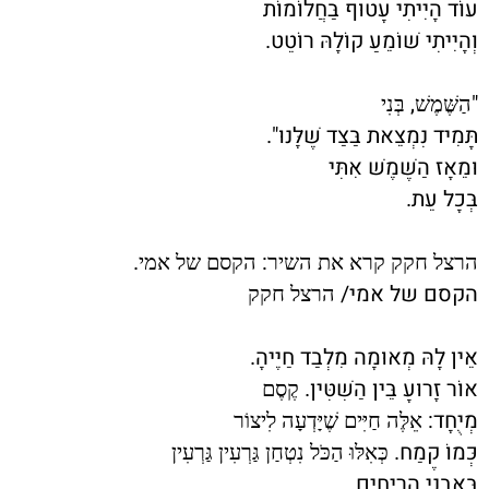
עוֹד הָיִיתִי עָטוּף בַּחֲלוֹמוֹת
וְהָיִיתִי שׁוֹמֵעַ קוֹלָהּ רוֹטֵט.
,
"
הַשֶּׁמֶשׁ
בְּנִי
תָּמִיד נִמְצֵאת בַּצַּד שֶׁלָּנוּ".
וּמֵאָז הַשֶּׁמֶשׁ אִתִּי
בְּכָל עֵת.
.
:
הרצל חקק קרא את השיר
הקסם של אמי
הקסם של אמי/
הרצל חקק
אֵין לָהּ מְאוּמָה מִלְבַד חַיֶּיהָ.
אוֹר זָרוּעָ בֵּין הַשִּׁטִּין.
קֶסֶם
מְיֻחָד:
אֵלֶּה חַיִּים שֶׁיָּדְעָה לִיצוֹר
כְּמוֹ קֶמַח.
כְּאִלּוּ הַכֹּל נִטְחַן גַּרְעִין גַּרְעִין
בְּאַבְנֵי הָרֵיחַיִם.