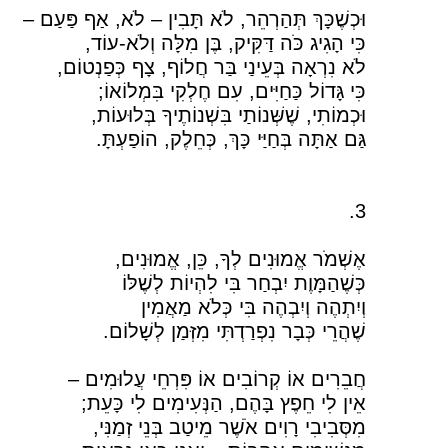
וּכְשֶׁכָּךְ תְּהַרְהֵר, לֹא תָּבִין – לֹא, אַף פַּעַם –
כִּי הָגִיג כֹּה דַּקִּיק, בֶּן מִלָּה וְלֹא-עוֹד,
לֹא נִרְאָה בְּעֵינַי בַּר חֲלוֹף, צָף כְּפַנְטוֹם,
כִּי גָּדוֹל כַּחַיִּים, עִם חֶלְקִי בִּמְלוֹאוֹ;
וּכְמוֹתִי, שֶׁשְּׁנוֹתַי בִּשְׁנוֹתֶיךָ בְּלוּעוֹת,
גַּם אַתָּה בְּחַיַּי כָּךְ, כְּחֵלֶק, הוֹפַעְתָּ.
3.
אֶשְׁמֹר אֱמוּנִים לְךָ, כֵּן, אֱמוּנִים,
כְּשֶׁהַמָּוֶת יִבְחַר בִּי לִהְיוֹת לְשֶׁלּוֹ
וְיִתְהֶה וְיִבְהֶה בִּי כְּלֹא מַאֲמִין
שֶׁהֲרֵי כְּבָר נִפְרַדְתִּי מִזְּמַן לְשָׁלוֹם.
חֲבֵרִים אוֹ קְרוֹבִים אוֹ פִּרְחֵי עֲלוּמִים –
אֵין לִי חֵפֶץ בָּהֶם, הַנְּעִימִים לִי כָּעֵת;
מִסְּבִיבִי רָוִים אֹשֶׁר מֵיטַב בְּנֵי זְמַנִּי,