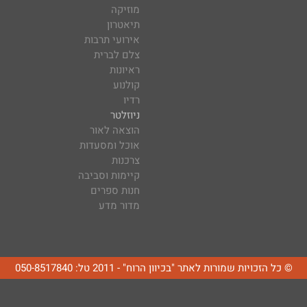
מוזיקה
תיאטרון
אירועי תרבות
צלם לברית
ראיונות
קולנוע
רדיו
ניוזלטר
הוצאה לאור
אוכל ומסעדות
צרכנות
קיימות וסביבה
חנות ספרים
מדור מדע
© כל הזכויות שמורות לאתר "בכיוון הרוח" - 2011 טל: 050-8517840