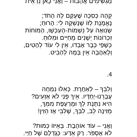
מַגְשִׁימִים אֲהָבוֹת – וַאֲנִי כָּאן נִרְאֵית
קֵהָה כְּסִכָּה שֶׁעֻקַּם לָהּ הַחֹד;
נֶאֱמֶנֶת לְזוֹ שֶׁנָּשְׁקָה לִי: הָרוּחַ;
שְׂנוּאָה עַל נִשְׁמוֹת-הָעַכְשָׁו, הַמּוֹחוֹת
זִכְרוֹנוֹת יְשָׁנִים מֵחַיִּים וּמִלּוּחַ.
כְּשָׁפַי כְּבָר אָבְדוּ, אֵין לִי עוֹד לְהָטִים,
וְלָאַהֲבָה אֵין בְּמָה לְהַבִּיט.
4.
וְלִבְּךָ – לְאַחֶרֶת. כְּאִלּוּ נִמְחָה
עֲבָרֵנוּ-יַחְדָּיו. אֵיךְ פָּנַי לֹא אַזְעִים?
הִיא נִתֶּנֶת לְךָ וּמֻרְעֶפֶת מִמְּךָ,
מְזִינָה לֵב, לִבְּךָ, שֶׁלִּבִּי אָז הֵזִין!
וַאֲנִי – עוֹד אוֹהֶבֶת. בְּאֵיזוֹ כַּמּוּת?
לֹא אֶסְפֹּר. רַק אֵדַע: כְּגָדְלָם שֶׁל חַיַּי.