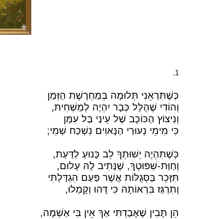
1.
כְּשֶׁתִּרְאֵנִי תְּלוּמָה בְּמַחְרֶשֶׁת הַזְּמַן
וְהוֹדִי שֶׁהֻלַּל כְּבָר יִהְיֶה לְמַשְׁחִית,
וְנִיצוֹץ הַכּוֹכָב שֶׁל עֵינַי בַּל עִמָּן
כִּי מִימֵי נְעוּרַי הַנָּאוִים נִשְׁכַּח שְׁמִי;
כְּשֶׁתִּהְיֶה יֵשׁוּתְךָ לֵב כָּנוּעַ לַדַּעַת,
וְחַוַּת-שִׁפּוּטְךָ, שֶׁנָּתִיב לָהּ עָלוּם,
תִּזָּכֵר בַּסְּגֻלּוֹת אֲשֶׁר פַּעַם הִגְדַּלְתִּי
וְתִרְגַּז בִּרְאוֹתָהּ כִּי דָּהוּ וְקָמְלוּ,
הֵן תָּבִין שֶׁאָבַדְתִּי אַךְ אֵין בִּי אַשְׁמָה,