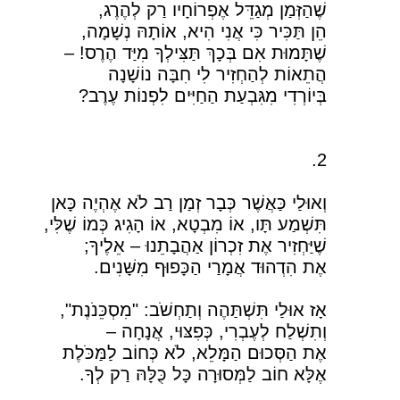
שֶׁהַזְּמַן מְגַדֵּל אֶפְרוֹחָיו רַק לְהֶרֶג,
הֵן תַּכִּיר כִּי אֲנִי הִיא, אוֹתָהּ נְשָׁמָה,
שֶׁתָּמוּת אִם בְּכָךְ תַּצִּילְךָ מִיַּד הֶרֶס! –
הֲתֵאוֹת לְהַחְזִיר לִי חִבָּה נוֹשָׁנָה
בְּיוֹרְדִי מִגִּבְעַת הַחַיִּים לִפְנוֹת עֶרֶב?
2.
וְאוּלַי כַּאֲשֶׁר כְּבָר זְמַן רַב לֹא אֶהְיֶה כָּאן
תִּשְׁמַע תָּו, אוֹ מִבְטָא, אוֹ הָגִיג כְּמוֹ שֶׁלִּי,
שֶׁיַּחְזִיר אֶת זִכְרוֹן אַהֲבָתֵנוּ – אֵלֶיךָ;
אֶת הִדְהוּד אֲמָרַי הַכָּפוּף מִשָּׁנִים.
אָז אוּלַי תִּשְׁתַּהֶה וְתַחְשֹׁב: "מִסְכֵּנֹנֶת",
וְתִשְׁלַח לְעֶבְרִי, כְּפִצּוּי, אֲנָחָה –
אֶת הַסְּכוּם הַמָּלֵא, לֹא כְּחוֹב לַמַּכֹּלֶת
אֶלָּא חוֹב לַמְּסוּרָה כָּל כֻּלָּהּ רַק לְךָ.