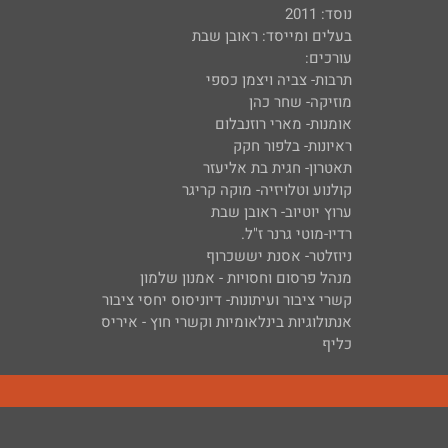
נוסד: 2011
בעלים ומייסד: ראובן שבת
עורכים:
תרבות- צביה ויצמן כספי
מוזיקה- שחר כהן
אומנות- מארי רוזנבלום
ראיונות- בלפור חקק
תאטרון- חגית בת אליעזר
קולנוע וטלויזיה- מוקה קריגר
ערוץ יוטיוב- ראובן שבת
רדיו-מוטי גרנר ז"ל.
ניוזלטר- אסנת יששכרוף
מנהל פרסום וחסויות - אמנון שלמון
קשרי ציבור ועיתונות- דיוניסוס יחסי ציבור
אנתולוגיות בינלאומיות וקשרי חוץ - איריס
כליף