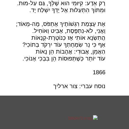
רַק אֵדַע: קִיּוּמִי הוּא שֶׁלְּךָ, גַּם עַל-מוּת.
וּמִתּוֹךְ הִתְעַלּוּת אֶל יָדְךָ יִשְׁלַח יָד.
אֶת עָצְמַת רִגְשׁוֹתֶיךָ אֶתְפֹּס, מָה-מְאוֹד;
וַאֲנִי, לֹא-נִתְפֶּסֶת, אַבִּיט וְאוֹחִיל.
הֲתִשְׂנָא אוֹתִי אָז כְּנוֹטֶרֶת-קְנָאוֹת
אַף כִּי נֵר שִׂמְחָתְךָ עוֹד יִרְקֹד בְּתוֹכִי?
הַאֲמֵן, אֲבוּדִי: אֲהָבוֹת הֵן נָאוֹת
עוֹד יוֹתֵר כְּשֶׁתְּפוּסוֹת הֵן בִּבְכִי אָנוֹכִי.
1866
נוסח עברי: צור ארליך