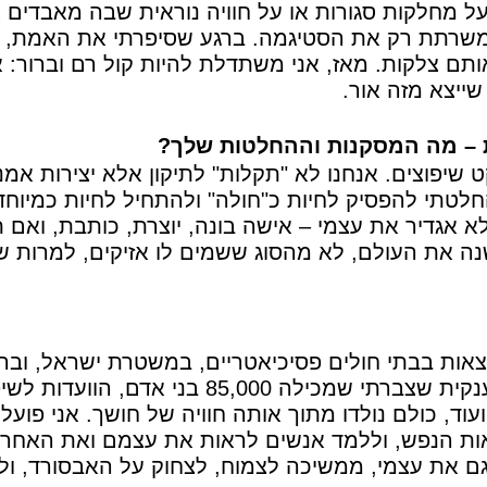
ל מחלקות סגורות או על חוויה נוראית שבה מאבדים א
שרתת רק את הסטיגמה. ברגע שסיפרתי את האמת, גי
ותם צלקות. מאז, אני משתדלת להיות קול רם וברור: 
יצא מזה אור.
– מה המסקנות וההחלטות שלך?
שיפוצים. אנחנו לא "תקלות" לתיקון אלא יצירות אמנ
חלטתי להפסיק לחיות כ"חולה" ולהתחיל לחיות כמיוחד
אגדיר את עצמי – אישה בונה, יוצרת, כותבת, ואם ת
 את העולם, לא מהסוג ששמים לו אזיקים, למרות ש
אות בבתי חולים פסיכיאטריים, במשטרת ישראל, וברש
מקומיות, הקמפיינים החברתיים, הקהילה הענקית שצברתי שמכילה 85,000 בני אדם, הווע
עוד, כולם נולדו מתוך אותה חוויה של חושך. אני פועל
יאות הנפש, וללמד אנשים לראות את עצמם ואת האחרי
 גם את עצמי, ממשיכה לצמוח, לצחוק על האבסורד, ול