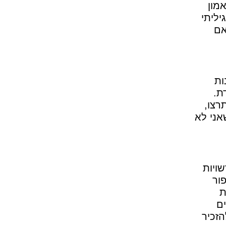
מון
ליתי
אם
ות
ת.
רצו,
אני לא
ויות
דות לשיפור
ת
ם
הזכיר