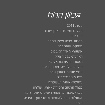
נוסד: 2011
בעלים ומייסד: ראובן שבת
עורכים:
תרבות- צביה ויצמן כספי
מוזיקה- שחר כהן
אומנות- מארי רוזנבלום
ראיונות- בלפור חקק
תאטרון- חגית בת אליעזר
קולנוע וטלויזיה- מוקה קריגר
ערוץ יוטיוב- ראובן שבת
רדיו-מוטי גרנר ז"ל.
ניוזלטר- אסנת יששכרוף
מנהל פרסום וחסויות - אמנון שלמון
קשרי ציבור ועיתונות- דיוניסוס יחסי ציבור
אנתולוגיות בינלאומיות וקשרי חוץ - איריס
כליף