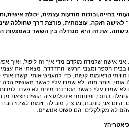
ותי בחייה,ובזכות מודעות עצמית, יכולת אישית,וחו
 לאישה חזקה, עוצמתית, פורצת דרך שחוללה שינו
גישתה. את זה היא מנחילה בין השאר באמצעות ה
 בת 37, אמא לאיתמר. אני אישה שלמדה מוקדם מדי איך זה ליפול, ואיך א
לאחר שעברתי חרם בבית הספר ומצבי הרגשי התדרדר, מצאתי את עצמי
וויתי טראומות קשות. כדי להעניש אותי, קשרו אותי 
 אותי, ויותר מזה, לא שמרו עליי כאשר מאושפז הכה א
ם לא שמרו עליי כאשר הוטרדתי מינית לא פעם. למרות 
חמלה בתוכי, ופיתחתי אינטליגנציה רגשית יוצאת מן ה
היום אני כותבת, מרצה, מובילה יוזמות לשינוי חברתי
שהם לא מקולקלים, הם פשוט אנושיים.
כיאטריה?