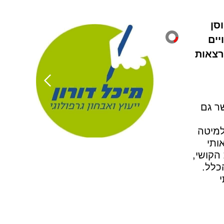
סן
יים
רצאות
פשר גם
למיטה
ותי
הקושי,
כלל.