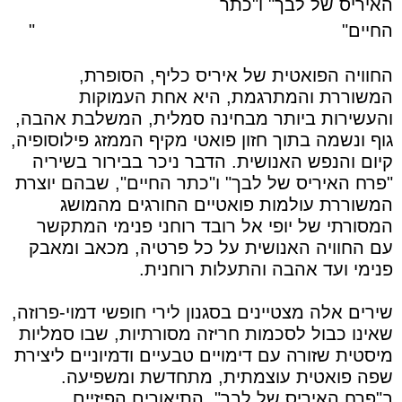
האיריס של לבך" ו"כתר
החיים"
"
החוויה הפואטית של איריס כליף, הסופרת,
המשוררת והמתרגמת, היא אחת העמוקות
והעשירות ביותר מבחינה סמלית, המשלבת אהבה,
גוף ונשמה בתוך חזון פואטי מקיף הממזג פילוסופיה,
קיום והנפש האנושית. הדבר ניכר בבירור בשיריה
"פרח האיריס של לבך" ו"כתר החיים", שבהם יוצרת
המשוררת עולמות פואטיים החורגים מהמושג
המסורתי של יופי אל רובד רוחני פנימי המתקשר
עם החוויה האנושית על כל פרטיה, מכאב ומאבק
פנימי ועד אהבה והתעלות רוחנית.
שירים אלה מצטיינים בסגנון לירי חופשי דמוי-פרוזה,
שאינו כבול לסכמות חריזה מסורתיות, שבו סמליות
מיסטית שזורה עם דימויים טבעיים ודמיוניים ליצירת
שפה פואטית עוצמתית, מתחדשת ומשפיעה.
ב"פרח האיריס של לבך", התיאורים הפיזיים