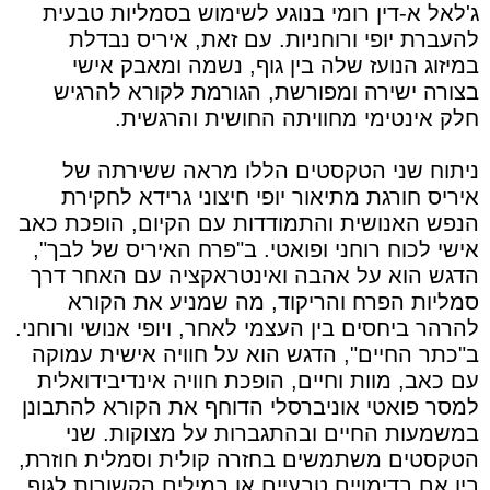
ג'לאל א-דין רומי בנוגע לשימוש בסמליות טבעית
להעברת יופי ורוחניות. עם זאת, איריס נבדלת
במיזוג הנועז שלה בין גוף, נשמה ומאבק אישי
בצורה ישירה ומפורשת, הגורמת לקורא להרגיש
חלק אינטימי מחוויתה החושית והרגשית.
ניתוח שני הטקסטים הללו מראה ששירתה של
איריס חורגת מתיאור יופי חיצוני גרידא לחקירת
הנפש האנושית והתמודדות עם הקיום, הופכת כאב
אישי לכוח רוחני ופואטי. ב"פרח האיריס של לבך",
הדגש הוא על אהבה ואינטראקציה עם האחר דרך
סמליות הפרח והריקוד, מה שמניע את הקורא
להרהר ביחסים בין העצמי לאחר, ויופי אנושי ורוחני.
ב"כתר החיים", הדגש הוא על חוויה אישית עמוקה
עם כאב, מוות וחיים, הופכת חוויה אינדיבידואלית
למסר פואטי אוניברסלי הדוחף את הקורא להתבונן
במשמעות החיים ובהתגברות על מצוקות. שני
הטקסטים משתמשים בחזרה קולית וסמלית חוזרת,
בין אם בדימויים טבעיים או במילים הקשורות לגוף