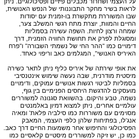
על העצמי ושחרור מכבלים פיזיים ופסיכולוגיים. ניתן
לראות בשיר מחקר התבוננותי של הנפש האנושית,
שבו המשוררת מתקשרת בו-זמנית עם יסודות
החיים והמוות, יוצרת מתח רגשי המשלב צער,
שמחה ורצון לחיות. השפה עשירה בסמליות
ומסוגלת לפרק את תחושת החוויה הזמנית, דרך
דימויים כמו "ההר החי של נשמתי השבורה" ו"פרח
האיריס האנושי", המגלמים כאב וריפוי כאחד.
את אופי שירתה של איריס כליף ניתן לתאר כשירה
מיסטית מודרנית, שבה נעשה שימוש אינטנסיבי
בסמליות לביטוי רגשות אנושיים עמוקים, ודימויים
מועסקים להדגשת היחסים הפנימיים בין גוף,
נשמה, טבע והיקום. בהשוואת סגנונה למשוררים
עולמיים אחרים, ניתן למצוא דמיון באלמנטים
מסוימים עם משוררות כמו סילביה פלאת' ומאיה
אנג'לו, בפתיחות שלהן כלפי העצמי, המאבק
הפסיכולוגי והחיפוש אחר משמעות החיים דרך כאב.
כמו כן, יש זיקה למשוררים מיסטיים קלאסיים כמו