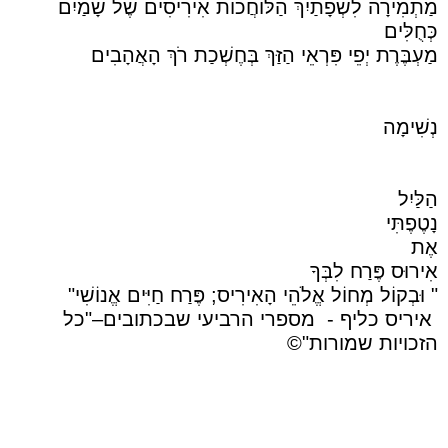
מַתְמִירָה לִשְׂפָתַיִךְ הַלּוֹחֲכוֹת אִירִיסִים שֶׁל שָׁמַיִם
כְּחֻלִּים
מַעְבֶּרֶת יְפֵי פִּרְאֵי הַזַּךְ בְּחֶשְׁכַת רֹךְ הָאֲהָבִים
נְשִׁימָה
הַלַּיִל
נָטֶפֶתִּי
אֶת
אִירוּס פֶּרַח לִבְּךָ
" וּבְקוֹל מְחוֹל אֱלֹהֵי הָאִירִיס; פֶּרַח חַיִּים אֱנוֹשִׁי"
איריס כליף -
מספרי הרביעי שבכתובים–"כל
הזכויות שמורות"©️