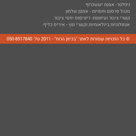
ניוזלטר- אסנת יששכרוף
מנהל פרסום וחסויות - אמנון שלמון
קשרי ציבור ועיתונות- דיוניסוס יחסי ציבור
אנתולוגיות בינלאומיות וקשרי חוץ - איריס כליף
© כל הזכויות שמורות לאתר "בכיוון הרוח" - 2011 טל: 050-8517840