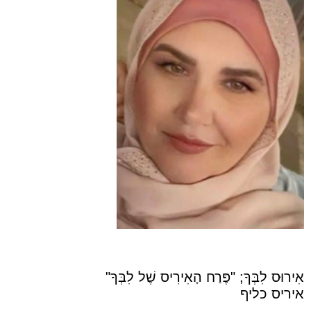
אִירוּס לִבְּךָ; "פֶּרַח הָאִירִיס שֶׁל לִבְּךָ"
איריס כליף