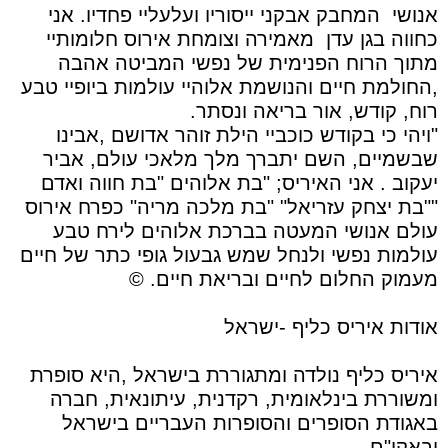
אנושי
המחבק אבקני ייסוריו ועלעליי פחדיו. אני
כחווה בגן עדן
מאמירה וצומחת אירוס חלומותיי
מתוך הרוח הפנימית של נפשי המביטה אהבה
,החולמת חיים והנושמת אלוהיי עולמות ביופיי טבע
רוח, קודש, אור בריאה ונסתר.
"ויהי כי בקודש כוכביי הילת זוהר אדושם ,אבינו
שבשמיים, השם יתברך מלך מלאכי עולם, אביר
יעקוב . אני האיריס; "בת אלוהים "בת חווה ואדם
""בת יצחק עזריאל" "בת מלכה מריה" כפרח אירוס
עולם אנושי המעטה בברכת אלוהים לירח טבע
עולמות נפשי ולנחל שמש גבעול גופי כתר של חיים
מעמוק החלום לחיים ובריאת חיים. ©️
אודות איריס כליף -ישראל
איריס כליף נולדה ומתגוררת בישראל ,היא סופרת
ומשוררת בינלאומית, רקדנית, עיתונאית, חברה
באגודת הסופרים והסופרות העבריים בישראל
ובאקו"ם.