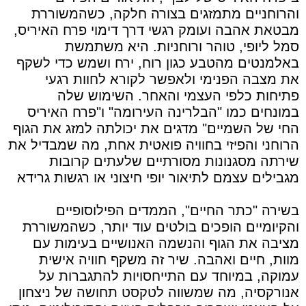
והרוחניים מתמזגים בצורה חלקה, כשהמשוררת
מבטאת אהבה ועומק רגשי דרך דימוי פרח האיריס,
סמל ליופי, טוהר ורוחניות. היא משתמשת
באלמנטים מהטבע כגון רוח, ירח ושמש כדי לשקף
את מצבה הפנימי ולאפשר לקורא לחוות רגעי
פתיחות כלפי העצמי והאחר. השימוש שלה
במונחים כמו "הבלרינה העירומה" ו"פרח האיריס
החי של השמיים" מדגים את יכולתה למזג את הגוף
הרוחני והפיזי בחוויה פואטית אחת, מה שמבדיל את
שירתה מסגנונות מסורתיים שלעתים קרובות
מגבילים עצמם לתיאור יופי חיצוני או רגשות גרידא
בשירה "כתר החיים", הממדים הפילוסופיים
והקיומיים הופכים בולטים עוד יותר, כשהמשוררת
מציבה את הגוף והנשמה האנושיים בעימות עם
מוות, חיים ואהבה. שיר זה משקף חוויה אישית
עמוקה, במיוחד עם התייחסויות להתגברות על
אנורקסיה, מה שמשווה לטקסט תחושה של ניצחון