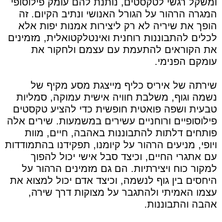
ומשקל רגשי לטקסטים, נותנת להם עומק פילוסופי
המגרה הרהור על הגורל האנושי ונתיב הקיום. זה
הופך את שיריה לא רק ליצירות אמנות יפות אלא
לכלים להתבוננות רוחנית ואינטלקטואלית, מזמינים
את הקוראים להתעמת עם עצמם ולחקור את
עומקם הפנימי.
שירתה של איריס כליף מייצגת מסע מקיף של
נשמה וגוף, משלבת חוויה אישית עמוקה, סמליות
טבעית ושפה פואטית חופשית כדי להציע טקסטים
פילוסופיים ורוחניים עשירים במשמעות. שירים אלה
פותחים דלתות להתבוננות באהבה, חיים, מוות
ויופי, מניעים הרהור על קיומנו, תפקידנו בהתמודדות
עם אתגרי החיים, וכיצד סבל אישי יכול להפוך
למקור כוח ויצירתיות. הם גם מזמינים הרהור על
היחסים בין גוף לנשמה, וכיצד אדם יכול למצוא את
עצמו האמיתי ולהתגבר על מצוקות דרך שירה,
אהבה והתבוננות.