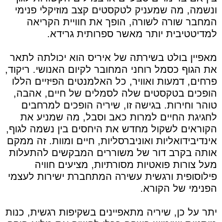
ונשמה, מה שמעניק לטקסטים קצב מוזיקלי פנימי
המחבר שורה לשורה, הופך את חוויית הקריאה
למדיטטיבית יותר מאשר ספרותית גרידא.
מאפיין בולט בשירתה של איריס הוא יכולתה לתאר
את הגוף כסמל רוחני המחובר לקיום האנושי. ריקוד,
פרחים, דמעות ואוויר, כל האלמנטים הפיזיים הללו
הופכים בטקסטים שלה לסמלים של חיים, אהבה,
טוהר וחירות. בגישה זו, שיריה הופכים למרחבים
לחגיגת החיים למרות כאב וסבל, מה שמניע את
הקוראים לשקול מחדש את היחסים בין נשמה לגוף,
אינדיבידואליות ואוניברסליות, חיים ומוות. זה ממקם
אותה בקרב דור של משוררים המבקשים להתעלות
מעל צורות פואטיות מסורתיות, מציעים חוויה
פילוסופית ורגשית עשירה המתחברת ישירות לעצמי
הפנימי של הקורא.
יתר על כן, שיריה מתאפיינים בשקיפות רגשית, כנות