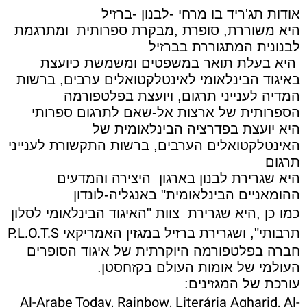
אודות תג'ריד בו מרחי -לבנון -ברזיל
היא משוררת, סופרת ,מבקרת ספרותית
ומתרגמת
לבנונית המתגוררת בברזיל
היא בעלת תואר במשפטים ומשמשת כיועצת
באיגוד הבינלאומי לאינטלקטואלים ערבים, ברשות
המדיה לענייני תרגום, ויועצת בפלטפורמה
הספרותית של ארצות אל-שאם לתרגום ספרותי
היא יועצת בפדרציה הבינלאומית של
האינטלקטואלים הערבים, ברשות התקשורת לענייני
תרגום
היא שגרירת לבנון בארגון
היצירה והמדעים
ההומאניים הבינלאומית" באנגליה-לונדון
כמו כן ,היא שגרירת
צוות "האיגוד הבינלאומי לסלון
P.L.O.T.S
תרבותי", ושגרירת ברזיל במגזין האמריקאי
חברה בפלטפורמה היוקרתית של איגוד הסופרים
העולמי של אומות העולם בקזחסטן.
עורכת של המגזינים:
Al-Arabe Today, Rainbow, Literária Agharid, Al-