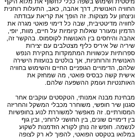
מיסטית ושימוש בשפה ככלי לחשוף את מלוא היקף
החוויה האנושית, דרך אהבה, כאב, התעלות רוחנית
וניצחון על מצוקות. זה הופך את קריאת עבודתה
לחוויה מדיטטיבית, שבה כל דימוי פואטי מגרה את
הדמיון ומעורר שאלות קיומיות על חיים, מוות, יופי,
אהבה והיחסים בין האנושות לקוסמוס. בהקשר זה,
שיריה של איריס כליף מצטלבים עם יצירות
ספרותיות עכשוויות המתמקדות בחקירת הנפש
האנושית והרוחניות, אך בולטים בנועזות הישירה
שלהם, הדימויים הגופניים החיים והשימוש בחוויה
אישית קשה כבסיס פואטי, מה שמחזק את
האותנטיות ועומק ההשפעה שלהם.
מבחינת מבנה אמנותי, הטקסטים עוקבים אחר
סגנון שיר חופשי, משוחרר מכבלי המשקל והחריזה
המסורתיים. זה מאפשר למשוררת לנוע בחופשיות
בין דימויים שונים, בין החושני לרוחני, ובין גוף
לנשמה. חופש זה נותן לקורא הזדמנות לשקוע
במלואו בטקסט הפואטי, להפוך לא רק לצופה