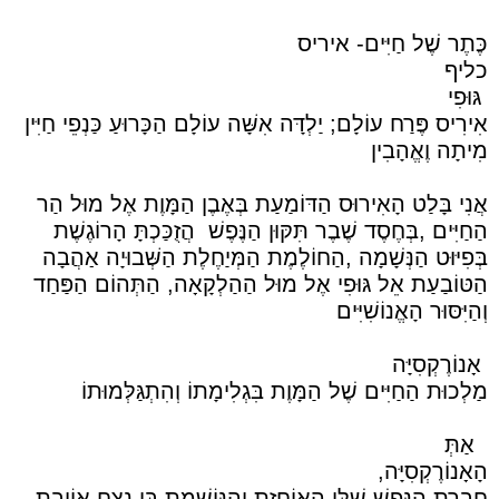
כֶּתֶר שֶׁל חַיִּים- איריס
כליף
גּוּפִי
אִירִיס פֶּרַח עוֹלָם; יַלְדָּה אִשָּׁה עוֹלָם הַכָּרוּעַ כַּנְפֵי חַיִּין
מִיתָה וֶאֱהָבִין
אֲנִי בָּלַט הָאִירוּס הַדּוֹמַעַת בְּאֶבֶן הַמָּוֶת אֶל מוּל הַר
הַחַיִּים ,בְּחֶסֶד שֶׁבֶר תִּקּוּן הַנֶּפֶשׁ
הֲזֻכַּכְתָּ הָרוֹגֶשֶׁת
בְּפִיּוּט הַנְּשָׁמָה ,הַחוֹלֶמֶת הַמְּיַחֶלֶת הַשְּׁבוּיָה אַהֲבָה
הַטּוֹבַעַת אֵל גּוּפִי אֶל מוּל הַהַלְקָאָה, הַתְּהוֹם הַפַּחַד
וְהַיִּסּוּר הָאֱנוֹשִׁיִּים
אָנוֹרֶקְסִיָּה
מַלְכוּת הַחַיִּים שֶׁל הַמָּוֶת בִּגְלִימָתוֹ וְהִתְגַּלְּמוּתוֹ
אַתְּ
הָאָנוֹרֶקְסִיָּה,
חֶבְרַת הַנֶּפֶשׁ שֶׁלִּי הָאוֹחֶזֶת וְהַנּוֹשֶׁמֶת בִּי נֶצַח אוֹיֶבֶת