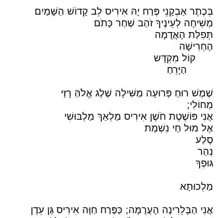
בְּכֶתֶר אַבְקָנֵי פֶּרַח יָהּ אִירִיס לֵב קָדוֹשׁ הַשָּׁמַיִם
מְשִׁיחָה לְעֵינֶיךָ זֹהַב שַׁחַר כָּתֹם
תְּפִלַּת הָאֲדָמָה
הֶחְרִישָׁה
קוֹל מִקְדָּש
הַיָּרֵחַ
שֶׁמֶשׁ רוּחַ פְּרוּעָה מַשִּׁילָה שֶׁלֶג אֱלֹהַּ רָזַי
מְחוֹלִי;
אֲנִי פּוֹשֶׁטֶת חֹשֶׁן אִירִיס מַלְאַךְ מַלְבּוּשִׁי
אֶל מוּל חַי נִשְׁמַת
סֶלַע
נְהַר
גּוּפְךָ
מַלְכוּתָא
אֲנִי הַבָּלֵרִינָה הָעֲרֻמָּה; כַּפֶּרַח חַוָּה אִירִיס גַּן עֵדֶן