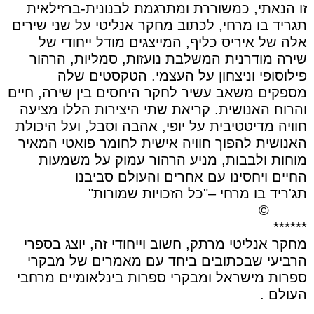
זו הנאתי, כמשוררת ומתרגמת לבנונית-ברזילאית
תגריד בו מרחי, לכתוב מחקר אנליטי על שני שירים
אלה של איריס כליף, המייצגים מודל ייחודי של
שירה מודרנית המשלבת נועזות, סמליות, הרהור
פילוסופי וניצחון על העצמי. הטקסטים שלה
מספקים משאב עשיר לחקר היחסים בין שירה, חיים
והרוח האנושית. קריאת שתי היצירות הללו מציעה
חוויה מדיטטיבית על יופי, אהבה וסבל, ועל היכולת
האנושית להפוך חוויה אישית לחומר פואטי המאיר
מוחות ולבבות, מניע הרהור עמוק על משמעות
החיים ויחסינו עם אחרים והעולם סביבנו
תג'ריד בו מרחי –"כל הזכויות שמורות"
©️
******
מחקר אנליטי מרתק, חשוב וייחודי זה, יוצג בספרי
הרביעי שבכתובים ביחד עם מאמרים של מבקרי
ספרות מישראל ומבקרי ספרות בינלאומיים מרחבי
העולם .