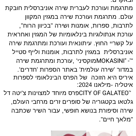
מתרגמת ועורכת לעברית שירה אוניברסלית חובקת
עולם. מתרגמת ועורכת שירה במגזין המקוון
לתרבות, ספרות, אומנות ושירה "בכיוון הרוח",
עורכת אנתולוגיות בינלאומיות של המגזין ואחראית
על קשריי החוץ. עיתונאית ועורכת ומתרגמת שירה
אוניברסלית במגזין לתרבות, אומנות ולייף סטייל
MOKASINI" -'
"
מוקסיני' ,עורכת ומתרגמת שירה
במדור 'שירה עולמית' באתר הספרות 'חדרים'.
איריס היא הזוכה
של הפרס הבינלאומי לספרות
איטליה -מילאנו 2024:
CITY OF GALATEO'
'
פרס מיוחד למצוינות צ'יטה דל
גלטאו בקטגוריה של סופרים זרים מרחבי העולם,
שירה וסיפורת בנושא חופשי, עבור השיר שכתבה
"מלאך חיים".