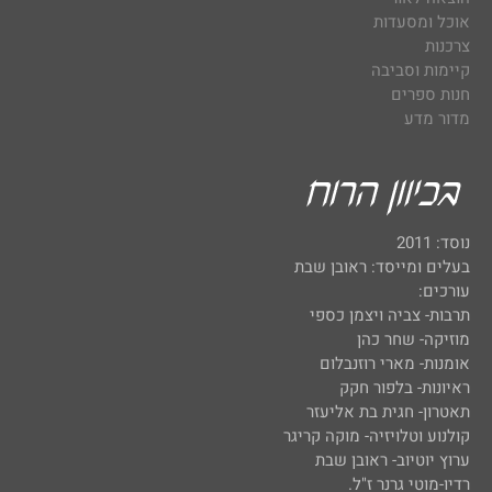
אוכל ומסעדות
צרכנות
קיימות וסביבה
חנות ספרים
מדור מדע
נוסד: 2011
בעלים ומייסד: ראובן שבת
עורכים:
תרבות- צביה ויצמן כספי
מוזיקה- שחר כהן
אומנות- מארי רוזנבלום
ראיונות- בלפור חקק
תאטרון- חגית בת אליעזר
קולנוע וטלויזיה- מוקה קריגר
ערוץ יוטיוב- ראובן שבת
רדיו-מוטי גרנר ז"ל.