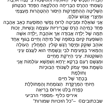
נָשַׁמְתִּי הַהֶרֶס הַבְּרִיחָה הַהַלְקָאָה הַפַּחַד הַבִּטָּחוֹן
הַשְּׁלִיטָה הַהִתְפָּרְקוּת הַיִּסּוּר הַהִטַּהֲרוּת מֵעַצְמִי
וּמִיְּצָרַי אֱנוֹשׁ עוֹלָם.
אֲנִי שׁוֹאֶלֶת וּמַבִּיטָה לְרוּחַ נַפְשִׁי הַפּוֹסַעַת כְּאֵב אַהֲבָה
פַּחַד כְּמִיהָה הֶרֶס שֶׁבְּרִירִיּוֹת עוֹצְמָהּ וְנָשִׁיּוּת, זְכוּת
תַּמָּה שֶׁל יַלְדָּה אֲבוּדָה אַךְ אוֹהֶבֶת ,יַלְדָּה אִשָּׁה
הַשּׁוֹפַעַת קִיּוּם בְּסוֹפָהּ שֶׁל מִיתָה וְחַיִּים בְּגוּף אֶחָד
אוֹהֵב שׁוֹקֵק וּמְיֻסָּר רֶגֶשׁ קוֹלִין
הַמְּחֻלִּין
הָעוֹלֶה
וְהַמֵּאִיר בִּפְעִימַת לִבִּי וְנָשַׁמְתִּי הוּא לַעֲצֹם עֵינַי
הַשּׁוֹקְטוֹת. עֵינַי הַיְּרֹקֶת מֵחַיִּים
וּמִגֶּשֶׁם רַעַם בַּרְקָא יַרְחָא וְשִׁמְשָׁא עוֹלָמוֹת אֲנִי
נוֹשֶׁמֶת גּוּפִי עָמֹק לִשְׁנוֹתַי הַבּוּכְיוֹת
וְחוֹלֶמֶת
בְּכֶתֶר שֶׁל חַיִּים
חַיּוֹתַי הַמְּרֻקֶּדֶת
הַצּוֹמַחַת וְהַמְּחוֹלֶלֶת
כְּפֶרַח בָּלַט אִירוּס בְּרִיאָה
איריס כליף -מספרי הרביעי
שבכתובים©️
–"כל הזכויות שמורות"