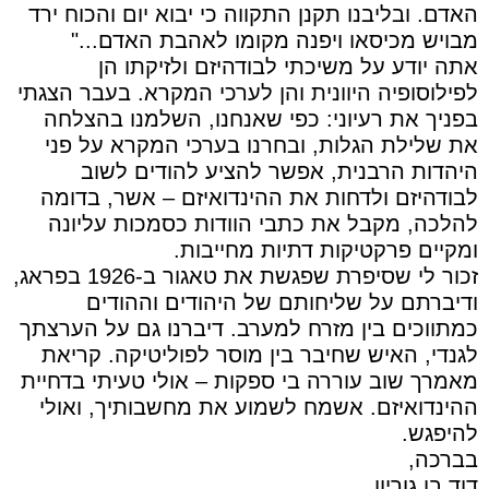
האדם. ובליבנו תקנן התקווה כי יבוא יום והכוח ירד
מבויש מכיסאו ויפנה מקומו לאהבת האדם..."
אתה יודע על משיכתי לבודהיזם ולזיקתו הן
לפילוסופיה היוונית והן לערכי המקרא. בעבר הצגתי
בפניך את רעיוני: כפי שאנחנו, השלמנו בהצלחה
את שלילת הגלות, ובחרנו בערכי המקרא על פני
היהדות הרבנית, אפשר להציע להודים לשוב
לבודהיזם ולדחות את ההינדואיזם – אשר, בדומה
להלכה, מקבל את כתבי הוודות כסמכות עליונה
ומקיים פרקטיקות דתיות מחייבות.
זכור לי שסיפרת שפגשת את טאגור ב-1926 בפראג,
ודיברתם על שליחותם של היהודים וההודים
כמתווכים בין מזרח למערב. דיברנו גם על הערצתך
לגנדי, האיש שחיבר בין מוסר לפוליטיקה. קריאת
מאמרך שוב עוררה בי ספקות – אולי טעיתי בדחיית
ההינדואיזם. אשמח לשמוע את מחשבותיך, ואולי
להיפגש.
בברכה,
דוד בן גוריון