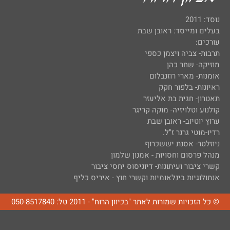
נוסד: 2011
בעלים ומייסד: ראובן שבת
עורכים:
תרבות- צביה ויצמן כספי
מוזיקה- שחר כהן
אומנות- מארי רוזנבלום
ראיונות- בלפור חקק
תאטרון- חגית בת אליעזר
קולנוע וטלויזיה- מוקה קריגר
ערוץ יוטיוב- ראובן שבת
רדיו-מוטי גרנר ז"ל.
ניוזלטר- אסנת יששכרוף
מנהל פרסום וחסויות - אמנון שלמון
קשרי ציבור ועיתונות- דיוניסוס יחסי ציבור
אנתולוגיות בינלאומיות וקשרי חוץ - איריס כליף
© כל הזכויות שמורות לאתר "בכיוון הרוח" - 2011 טל: 050-8517840