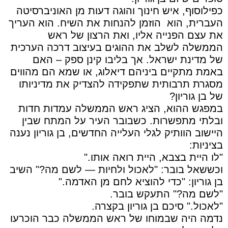
כפילוסוף, איש חינוך והוגה דעות מן האוניברסיטה
העברית, הוא
הוזמן להנחות את השיח. הוא העריך
את עצם הפנייה אליו, ואת הרצון של ראש
הממשלה לשלב את ההוגים בעיצוב דרכה הערכית
של מדינת ישראל. אך בליבו קינן ספק – האם
באמת מתקיים ביניהם דיאלוג, או שמא הם מהווים
מסגרת תרבותית שתפקידה להצדיק את מדיניותו
של בן גוריון?
במפגש ההוא, הציג ראש הממשלה עמדות חדות
ובלתי מתפשרות. כשבובר העיר על המתח שבין
היישוב הוותיק לגלי העלייה החדשים, בן גוריון נענה
בציניות:
"לו היית בצבא, היית רואה אותו."
וכששאל בובר: "לאכול ולחיות — לשם מה?" השיב
בן גוריון: "כדי להוציא לחם מן האדמה."
"לשם מה?" התעקש בובר.
"לאכול." סיכם בן גוריון בקצרה.
נדמה היה שבמוחו של ראש הממשלה כבר הוכרעו