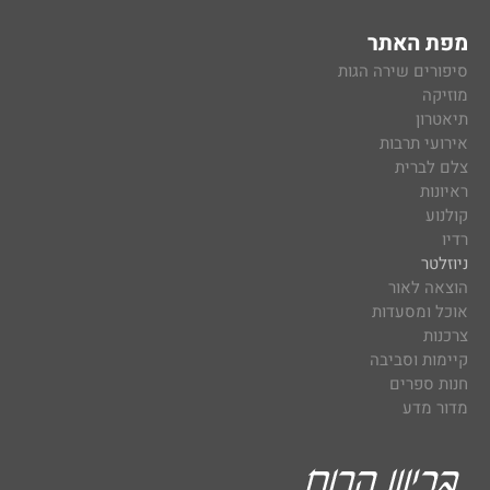
מפת האתר
סיפורים שירה הגות
מוזיקה
תיאטרון
אירועי תרבות
צלם לברית
ראיונות
קולנוע
רדיו
ניוזלטר
הוצאה לאור
אוכל ומסעדות
צרכנות
קיימות וסביבה
חנות ספרים
מדור מדע