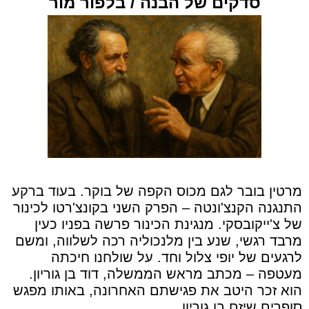
סדקים של הבנה / בלפור מור
מרטין בובר לגם מכוס הקפה של בוקר. בעוד ברקע
התנגנה הקנצ'ונטה – הפרק השני בקונצ'רטו לכינור
של צ'ייקובסקי. מנגינת הכינור פרשה בפניו כעין
מרבד רגשי, שנע בין מלנכוליה רכה לשלווה, ומשם
לרגעים של יופי צלול וחד. על שולחנו חיכתה
מעטפה – מכתב מראש הממשלה, דוד בן גוריון.
הוא זכר היטב את פגישתם האחרונה, באותו מפגש
סופרים שיזם בן גוריון.