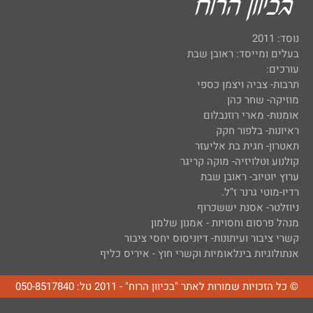
נוסד: 2011
בעלים ומייסד: ראובן שבת
עורכים:
תרבות- צביה ויצמן כספי
מוזיקה- שחר כהן
אומנות- מארי רוזנבלום
ראיונות- בלפור חקק
תאטרון- חגית בת אליעזר
קולנוע וטלויזיה- מוקה קריגר
ערוץ יוטיוב- ראובן שבת
רדיו-מוטי גרנר ז"ל.
ניוזלטר- אסנת יששכרוף
מנהל פרסום וחסויות - אמנון שלמון
קשרי ציבור ועיתונות- דיוניסוס יחסי ציבור
אנתולוגיות בינלאומיות וקשרי חוץ - איריס כליף
© כל הזכויות שמורות לאתר "בכיוון הרוח" - 2011 טל: 050-8517840