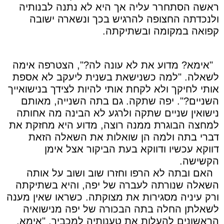
ראשה הסתחרר עליה אך היא לא נתנה לבנותיה
ולנכדתה החצופה להרגיש בכך ונשארה ישובה
קפואה במקומה ובשתיקתה.
"אימא? מדוע את לא עונה לה?", הצטרפה אימה
לשאלה. "למה כשנישאת בשנית ליעקב לא אספת
אותי לחיקך ולא לקחת אותי להיות לצידך בנישואייך
השניים?". יפה שתקה. גם בתה השנייה, מאותם
נישואין שניים שתקה ולרגע לא הבינה מה אחותה
למחצה הבוגרת ממנה רוצה, מדוע היא מחזקת את
דברי בתה ולמה הן שואלות את השאלה הזאת
דווקא עכשיו ודווקא בעת הביקור אצל אימן
הקשישה.
האם ובתה לא הרפו וחזרו שוב ושוב על אותה
השאלה שנורתה לעברה של יפה, והיא בשתיקתה
ורק עיניה מסגירות את מצוקתה. כשראו שאין מענה
לשאלתן החלה בתה הבכורה של יפה מנישואיה
הראשונים להעלות את טענותיה למכביר. "אימא,