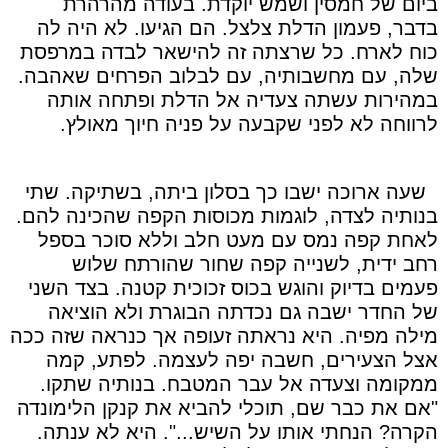
ביום של חמסין ושמש יוקדת. בעודה מהרהרת
בדבר, פעמון הדלת צלצל. הם הגיעו. לא היה לה
כוח לארח. כל שרצתה זה להישאר לבדה במרפסת
שלה, עם מחשבותיה, עם לבלוב הפרחים שאהבה.
במהירות עשתה צעדיה אל הדלת ופתחה אותה
לרווחה לא לפני שקבעה על פניה חיוך מאולץ.
שעה ארוכה ישבו כך בסלון ביתה, בשתיקה. שתי
בנותיה לצדה, לוגמות מכוסות הקפה שהכינה להם.
לאחת קפה נמס עם מעט חלב וללא סוכר בספל
רחב ידית, לשנייה קפה שחור שהורתח שלוש
פעמים בדיוק והוגש בכוס זכוכית קטנה. בצד השני
של החדר ישבה גם נכדתה הבוגרת ולא הוציאה
מילה מפיה. היא נראתה זעופה אך כנראה שזה ככה
אצל הצעירים, חשבה יפה לעצמה. לפתע, קמה
ממקומה וצעדה אל עבר המטבח. בנותיה שתקו.
"אם את כבר שם, תוכלי להביא את קנקן הלימונדה
הקרה? הנחתי אותו על השיש...". היא לא ענתה.