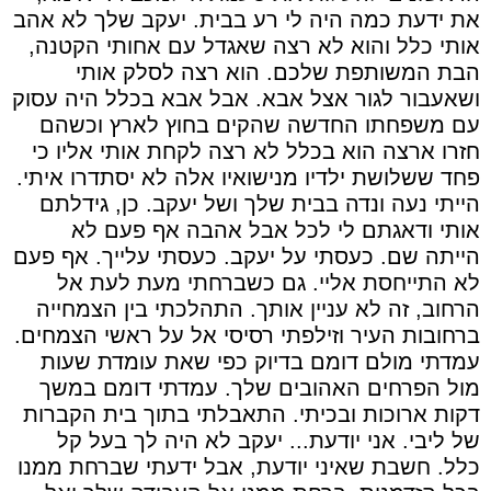
את ידעת כמה היה לי רע בבית. יעקב שלך לא אהב
אותי כלל והוא לא רצה שאגדל עם אחותי הקטנה,
הבת המשותפת שלכם. הוא רצה לסלק אותי
ושאעבור לגור אצל אבא. אבל אבא בכלל היה עסוק
עם משפחתו החדשה שהקים בחוץ לארץ וכשהם
חזרו ארצה הוא בכלל לא רצה לקחת אותי אליו כי
פחד ששלושת ילדיו מנישואיו אלה לא יסתדרו איתי.
הייתי נעה ונדה בבית שלך ושל יעקב. כן, גידלתם
אותי ודאגתם לי לכל אבל אהבה אף פעם לא
הייתה שם. כעסתי על יעקב. כעסתי עלייך. אף פעם
לא התייחסת אליי. גם כשברחתי מעת לעת אל
הרחוב, זה לא עניין אותך. התהלכתי בין הצמחייה
ברחובות העיר וזילפתי רסיסי אל על ראשי הצמחים.
עמדתי מולם דומם בדיוק כפי שאת עומדת שעות
מול הפרחים האהובים שלך. עמדתי דומם במשך
דקות ארוכות ובכיתי. התאבלתי בתוך בית הקברות
של ליבי. אני יודעת... יעקב לא היה לך בעל קל
כלל. חשבת שאיני יודעת, אבל ידעתי שברחת ממנו