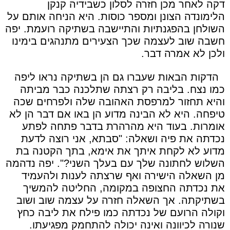
דקה לאחר מכן חזרה לסלון כשבידיה קנקן
הלימונדה הצונן ומספר כוסות. היא הניחה אותם על
השולחן בהפגנתיות והתיישבה בשתיקה רועמת. יפה
חשבה שוב לעצמה שכך הצעירים מתנהגים בימינו
ולכן לא אמרה דבר.
הדקות הבאות שעברו גם הן בשתיקה נראו ליפה
כמו נצח. בליבה רק רצתה שתלכנה כבר מביתה
והיא תחזור למרפסת האהובה שלה ולפרחים שכה
טיפחה. היא לא הבינה מדוע הן באו אם דבר הן לא
אומרות. בעוד היא מהרהרת בדבר פתחה לפתע
נכדתה את פיה ושאלה: "סבתא, אני רוצה לדעת
מדוע לא לקחת איתך את אימא, בתך הקטנה בת
השלוש לחתונה שלך עם בעלך השני?". יפה נדהמה
מן השאלה הישירה ואף שרצתה לענות ולהעמיד
את נכדתה החצופה במקומה, החליטה להמשיך
בשתיקתה. אך השאלה חזרה על עצמה שוב ושוב
וקולה הרועם של נכדתה כמו פילח את ליבה כחץ
שנורה לכיוונה ואינה יכולה להתחמק מפגיעתו.