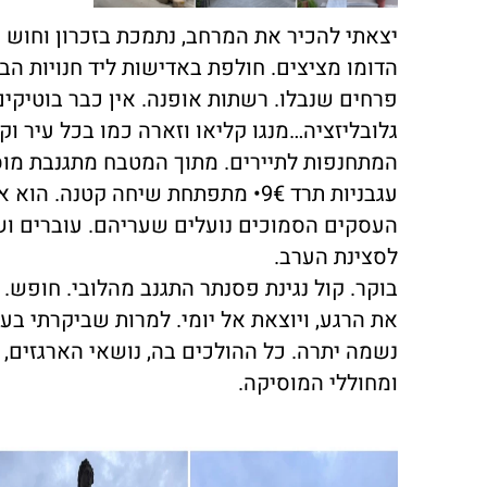
יצאתי להכיר את המרחב, נתמכת בזכרון וחוש ה
הדומו מציצים. חולפת באדישות ליד חנויות ה
פרחים
שנבלו. רשתות אופנה. אין כבר בוטיקים עם ארומה 
גלובליזציה…מנגו קליאו וזארה כמו בכל עיר ו
המתחנפות לתיירים. מתוך המטבח מתגנבת מוסיקת בל
עגבניות תרד 9€• מתפתחת שיחה קטנה. הוא אוהב את ישראל... לקראת ערב, האור מתחלף על הדומו. בעלי
העסקים הסמוכים נועלים שעריהם. עוברים וש
לסצינת הערב.
בוקר. קול נגינת פסנתר התגנב מהלובי. חופש. 
את הרגע, ויוצאת אל יומי. למרות שביקרתי ב
נשמה יתרה. כל ההולכים בה, נושאי הארגזים, 
ומחוללי המוסיקה.