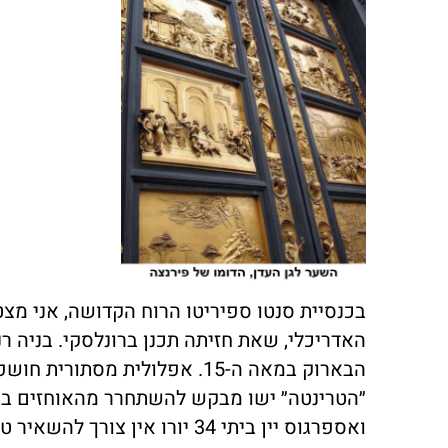
בכנסיית סנטו ספיריטו הרוח הקדושה, אני מ
האדריכלי, שאת חזיתה תכנן ברונלסקי. בניה 
הבארוק במאה ה-15. אפלולית מסתורית חושפת עמודים וקשתות ואוצרות אומנות. מעל הקשת המרכזית
״הטרינטה״ ישו מבקש להשתחרר מהאוחזים בו.
ואספרגוס יין ביתי 34 יורו אי