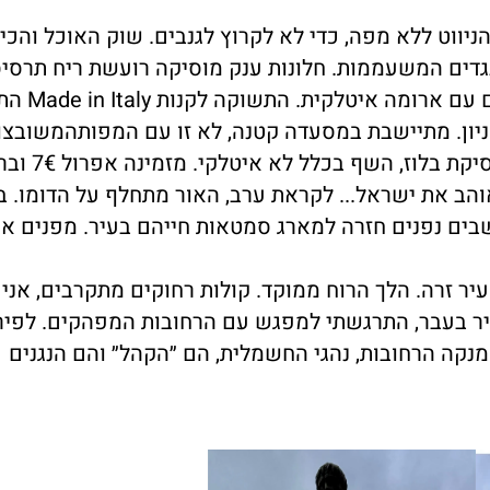
ניווט ללא מפה, כדי לא לקרוץ לגנבים. שוק האוכל והכ
בגדים המשעממות. חלונות ענק מוסיקה רועשת ריח תרסי
איטלקית. התשוקה לקנות Made in Italy התפוגגה.
קניון. מתיישבת במסעדה קטנה, לא זו עם המפותהמשובצו
וז, השף בכלל לא איטלקי. מזמינה אפרול 7€ וברוסקטה
בים נפנים חזרה למארג סמטאות חייהם בעיר. מפנים א
עיר זרה. הלך הרוח ממוקד. קולות רחוקים מתקרבים, אני 
עיר בעבר, התרגשתי למפגש עם הרחובות המפהקים. לפיר
מנקה הרחובות, נהגי החשמלית, הם ״הקהל״ והם הנגנים