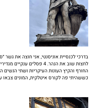
בדרכי לכנסיית אוניסנטי, אני חוצה את גשר ״
לחצות שוב את הנהר. 4 פסלים ענקיים מגדירים את קצותיו. שניים מכל עבר, שני גברים מעורטלים עזי מבע הם
החורף והקיץ העונות העיקריות ושתי הנשים הענ
כששהיתי פה לקורס איטלקית, המונים צבאו ע