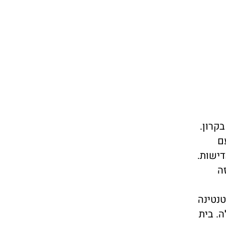
ם
ישות.
ויזואלי. צועדת בVia פיאנזה
טנטינה
. בית