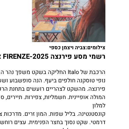
צילומים:צביה ויצמן כספי
רשמ
י מסע פירנצה FIRENZE-2025
צ
הרכבת של Italo החליקה בשקט משפך נהר הפו פעמוני כנסיית סנטה לוצ׳יה של ונציה עדיין מהדהדים בקרון.
נופי טוסקנה חולפים ביעף. הנה סופשבוע ושעו
פירנצה. מהשקט לצהריים רועשים בתחנת הרכ
למלון
קונסטנטינה. בליל שפות. המון זרים. מדרכות 
דרמטי. שקט נסוך בחצר הפנימית. עצים רוחשי