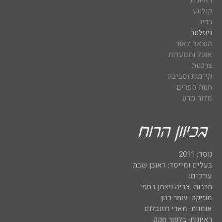
ראיונות
קולנוע
רדיו
ניוזלטר
הוצאה לאור
אוכל ומסעדות
צרכנות
קיימות וסביבה
חנות ספרים
מדור מדע
נוסד: 2011
בעלים ומייסד: ראובן שבת
עורכים:
תרבות- צביה ויצמן כספי
מוזיקה- שחר כהן
אומנות- מארי רוזנבלום
ראיונות- בלפור חקק