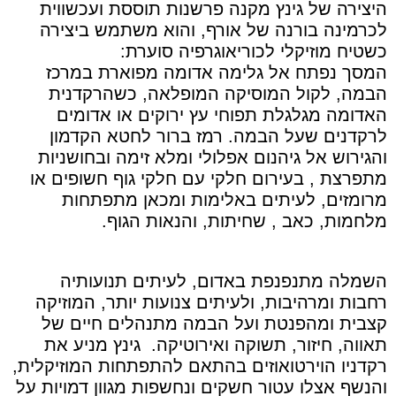
היצירה של גינץ מקנה פרשנות תוססת ועכשווית
לכרמינה בורנה של אורף, והוא משתמש ביצירה
כשטיח מוזיקלי לכוריאוגרפיה סוערת:
המסך נפתח אל גלימה אדומה מפוארת במרכז
הבמה, לקול המוסיקה המופלאה, כשהרקדנית
האדומה מגלגלת תפוחי עץ ירוקים או אדומים
לרקדנים שעל הבמה. רמז ברור לחטא הקדמון
והגירוש אל גיהנום אפלולי ומלא זימה ובחושניות
מתפרצת , בעירום חלקי עם חלקי גוף חשופים או
מרומזים, לעיתים באלימות ומכאן מתפתחות
מלחמות, כאב , שחיתות, והנאות הגוף.
השמלה מתנפנפת באדום, לעיתים תנועותיה
רחבות ומרהיבות, ולעיתים צנועות יותר, המוזיקה
קצבית ומהפנטת ועל הבמה מתנהלים חיים של
תאווה, חיזור, תשוקה ואירוטיקה.
גינץ מניע את
רקדניו הוירטואוזים בהתאם להתפתחות המוזיקלית,
והנשף אצלו עטור חשקים ונחשפות מגוון דמויות על