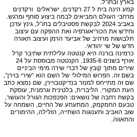
בארץ ובחו"ל.
קמע הינה בית ל 27 רקדנים, ישראלים
ורקדנים
מרחבי העולם המביאים לבמה ביצוע סוחף ומרגש.
באביב 2024 לבקשת פסטיבלים בחו"ל, גינץ עדכן
וחידש את הכוריאוגרפיה ואת ההפקה עם עיצוב
תלבושות מרהיב של אביעד הרמן ועיצוב תאורה
חדש של שי יהודאי.
כרמינה בורנה היא קנטטה עלילתית שחיבר קרל
אורף בשנים 1935-6. הקנטטה מבוססת על 24
שירים מתוך קובץ של דברי שירה מימי הביניים
בשם זה. הפרוש המילולי של השם הוא "שירי בוירן",
שם זה מתייחס למנזר בנדיקטבויירן, שם נמצא כתב
העת המקורי. הליברית, בלטינית וגרמנית, עוסקת
בקשת רחבה של נושאים: הפכפכות הגורל והעושר,
טבעם החמקמק, המתעתע של החיים, השמחה על
שוב האביב ותענוגות השתייה, הזלילה, ההימורים
והתאווה.