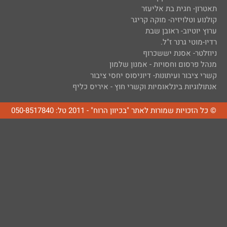
תאטרון- חגית בת אליעזר
קולנוע וטלויזיה- מוקה קריגר
ערוץ יוטיוב- ראובן שבת
רדיו-מוטי גרנר ז"ל.
ניוזלטר- אסנת יששכרוף
מנהל פרסום וחסויות - אמנון שלמון
קשרי ציבור ועיתונות- דיוניסוס יחסי ציבור
אנתולוגיות בינלאומיות וקשרי חוץ - איריס כליף
© כל הזכויות שמורות לאתר "בכיוון הרוח" - 2011 טל: 050-8517840