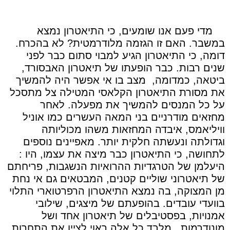
מדי פעם אנו שומעים, כי התיאטרון נמצא
במשבר. האם זו הגזמה מלודרמטית? לא בהכרח.
דומה, כי התיאטרון הגיע למבוי סתום כבר לפני
שנים רבות. כבר הופעתו של תיאטרון האבסורד,
ביטאה, כמדומה,
מצב בו אי אפשר היה להמשיך
את מסורת התיאטרון הקלאסי המטילה צל מתסכל
על כל המנסים להמשיך את מפעלה. לאחר
מחזאים מודרניים בני המאה העשרים כמו אוניל
וויליאמס, איבדה המחזאות משהו מכוליותה
וגדולתה ונעשתה חלקית יותר. מאפיינים נוספים
לתחושה, כי התיאטרון כבר מיצה את עצמו, היו :
היעלמן של הטרגדיות ההרואיות הנשגבות, פריחתם
של תיאטרוני שוליים קטנים, המבטאים גם אי נחת
מן המצוקה, בה נמצא התיאטרון הרפרטוארי התלוי
בוועדי עובדים. בהופעתם של מיצגים, שילובי
אמנויות, בפסטיבלים של תיאטרון אחד ושל
מונודרמות.. מלבד כל אלה ראוי לציין את התחרות