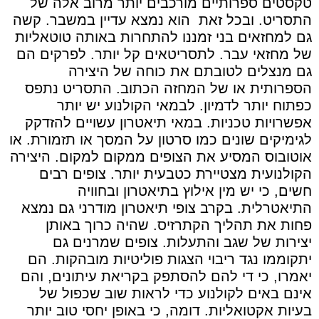
טקסטים ספרותיים מורכבים יותר מרוב אלה של
התסריט. ובכל זאת
הוא נמצא עדיין במשבר. קשה
גם למחזאים בני זמננו להתחרות באותה טוטאליות
של מחזאי עבר. לתסריטאים קל יותר. לפרקים הם
גם מנצלים לטובתם את כוחה של היצירה
הספרותית או של המחזה הכתוב. התסריט נתפס
כפתוח יותר לדמיון. לבמאי הקולנוע יש יותר
אפשרויות טכניות. במאי תיאטרון עשויים להזדקק
לגימיקים שונים כמו סרטון על המסך או תזמורת. או
אוטובוס המסיע את הצופים ממקום למקום. היצירה
הקולנועית מצטיירת כטבעית יותר. צופים רבים
חשים, כי יש מין אילוץ בתיאטרון ובחוויה
התיאטרלית. בקרב צופי תיאטרון מודרני גם נמצא
פחות את תהליך הקתרזיס. שהיה כרוך באותן
יצירות של שגב והתעלות. צופים שמרנים גם
יתקוממו נגד ריבוי הצגות פוליטיות מובהקות. הם
יאמרו, כי די להם להסתפק בקריאת עיתונים, והם
אינם באים לקולנוע כדי לראות שוב שכפול של
בעיות אקטואליות. דומה, כי באופן יחסי טוב יותר