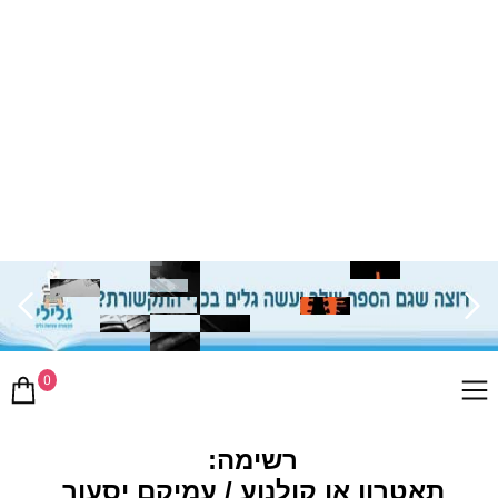
0
רשימה:
תאטרון או קולנוע / עמיקם יסעור