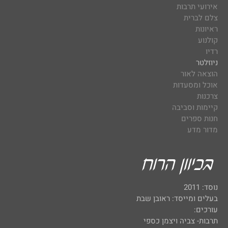
אירועי תרבות
צלם לברית
ראיונות
קולנוע
רדיו
ניוזלטר
הוצאה לאור
אוכל ומסעדות
צרכנות
קיימות וסביבה
חנות ספרים
מדור מדע
נוסד: 2011
בעלים ומייסד: ראובן שבת
עורכים:
תרבות- צביה ויצמן כספי