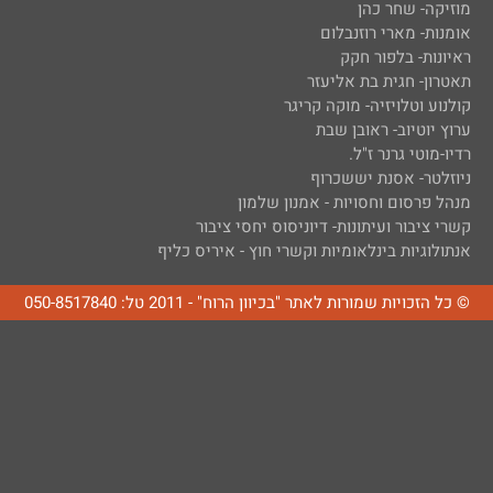
מוזיקה- שחר כהן
אומנות- מארי רוזנבלום
ראיונות- בלפור חקק
תאטרון- חגית בת אליעזר
קולנוע וטלויזיה- מוקה קריגר
ערוץ יוטיוב- ראובן שבת
רדיו-מוטי גרנר ז"ל.
ניוזלטר- אסנת יששכרוף
מנהל פרסום וחסויות - אמנון שלמון
קשרי ציבור ועיתונות- דיוניסוס יחסי ציבור
אנתולוגיות בינלאומיות וקשרי חוץ - איריס כליף
© כל הזכויות שמורות לאתר "בכיוון הרוח" - 2011 טל: 050-8517840