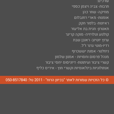
עורכים:
תרבות- צביה ויצמן כספי
מוזיקה- שחר כהן
אומנות- מארי רוזנבלום
ראיונות- בלפור חקק
תאטרון- חגית בת אליעזר
קולנוע וטלויזיה- מוקה קריגר
ערוץ יוטיוב- ראובן שבת
רדיו-מוטי גרנר ז"ל.
ניוזלטר- אסנת יששכרוף
מנהל פרסום וחסויות - אמנון שלמון
קשרי ציבור ועיתונות- דיוניסוס יחסי ציבור
אנתולוגיות בינלאומיות וקשרי חוץ - איריס כליף
© כל הזכויות שמורות לאתר "בכיוון הרוח" - 2011 טל: 050-8517840