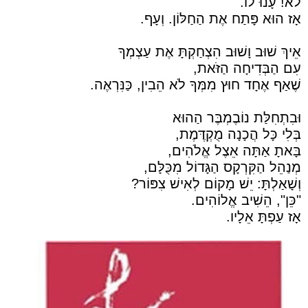
לֹא! עָנוּ לוֹ.
אָז הוּא פָּתַח אֶת הַחַלּוֹן. וְעָף.
אֵיךְ שׁוּב וָשׁוּב הִצְחַקְתָּ אֶת עַצְמְךָ
עִם הַבְּדִיחָה הַזֹּאת,
שֶׁאַף אֶחָד חוּץ מִמְּךָ לֹא הֵבִין, כַּנִּרְאֶה.
וּבִתְחִלַּת נוֹבֶמְבֶּר הַהוּא
בְּלִי כָּל הֲכָנָה מֻקְדֶּמֶת,
בָּאתָ אַתָּה אֵצֶל אֱלֹהִים,
מְנַהֵל הַקִּרְקָס הַגָּדוֹל מִכֻּלָּם,
וְשָׁאַלְתָּ: יֵשׁ מָקוֹם לְאִישׁ צִפּוֹר?
"כֵּן", הֵשִׁיב אֱלוֹהִים.
אָז עַפְתָּ אֵלָיו.