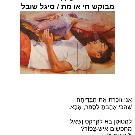
מבוקש חי או מת
/ סיגל שובל
אֲנִי זוֹכֶרֶת אֶת הַבְּדִיחָה
שֶׁהֲכִי אָהַבְתָּ לְסַפֵּר, אַבָּא.
לַהֲטוּטָן בָּא לַקִּרְקָס וְשָׁאַל:
מְחַפְּשִׂים אִישׁ-צִפּוֹר?