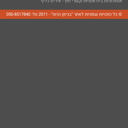
אנתולוגיות בינלאומיות וקשרי חוץ - איריס כליף
© כל הזכויות שמורות לאתר "בכיוון הרוח" - 2011 טל: 050-8517840