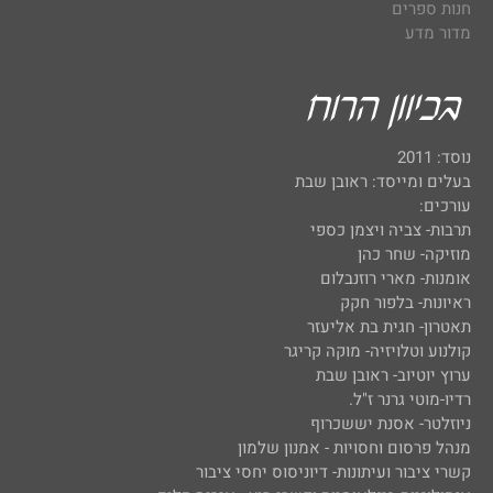
חנות ספרים
מדור מדע
נוסד: 2011
בעלים ומייסד: ראובן שבת
עורכים:
תרבות- צביה ויצמן כספי
מוזיקה- שחר כהן
אומנות- מארי רוזנבלום
ראיונות- בלפור חקק
תאטרון- חגית בת אליעזר
קולנוע וטלויזיה- מוקה קריגר
ערוץ יוטיוב- ראובן שבת
רדיו-מוטי גרנר ז"ל.
ניוזלטר- אסנת יששכרוף
מנהל פרסום וחסויות - אמנון שלמון
קשרי ציבור ועיתונות- דיוניסוס יחסי ציבור