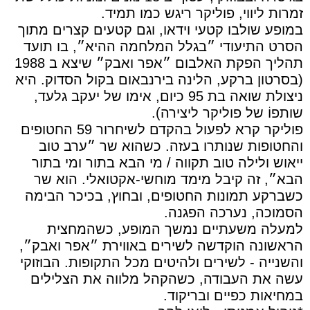
זמרות ליווי, פוליקר ריגש כמו תמיד.
במופע שולבו קטעי וידאו, וגם קטעים קצרים מתוך
הסרט התיעודי ״בגלל המלחמה ההיא״, בו תועד
תהליך הפקת האלבום ״אפר ואבק״ שיצא ב 1988
(בסרטון ברקע, הלינה בירנבאום בקול הסדוק. היא
ניצולת שואה בת 95 כיום, אימו של יעקב גלעד,
שותפוֹ של פוליקר ליצירה).
פוליקר קרא לפעול בהקדם לשיחרור 59 החטופים
והחטופות שנותרו בעזה. כשהוא שר ״ערב טוב
ייאוש ולילה טוב תקווה / מי הבא בתור ומי בתור
הבא״, זה קיבל מימד מוחשי-אקטואלי. הוא שר
כשברקע תמונות החטופים, ובחוץ, בכיכר הבימה
הסמוכה, נערכה הפגנה.
למעלה משעתיים נמשך המופע, כשהמחצית
הראשונה הוקדשה לשירים באווירת ״אפר ואבק״,
והשנייה - לשירים ולהיטים מכל התקופות. הבוזוקי
עשה את העבודה, כשהקהל מלווה את הצלילים
במחיאות כפיים ובריקוד.