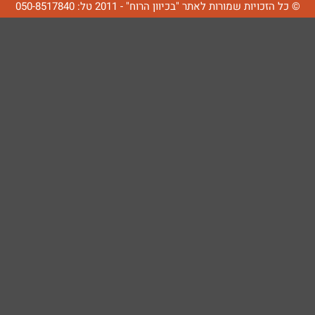
© כל הזכויות שמורות לאתר "בכיוון הרוח" - 2011 טל: 050-8517840