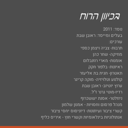
נוסד: 2011
בעלים ומייסד: ראובן שבת
עורכים:
תרבות- צביה ויצמן כספי
מוזיקה- שחר כהן
אומנות- מארי רוזנבלום
ראיונות- בלפור חקק
תאטרון- חגית בת אליעזר
קולנוע וטלויזיה- מוקה קריגר
ערוץ יוטיוב- ראובן שבת
רדיו-מוטי גרנר ז"ל.
ניוזלטר- אסנת יששכרוף
מנהל פרסום וחסויות - אמנון שלמון
קשרי ציבור ועיתונות- דיוניסוס יחסי ציבור
אנתולוגיות בינלאומיות וקשרי חוץ - איריס כליף