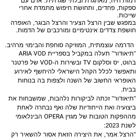
דמות חיה, מאתגרת ובלתי שגרתית. אדם עם
ספקות, פחדים, ותחושת חיפוש מתמדת אחרי
שייכות.
במפגש שבין הרצל הצעיר והרצל הבוגר, האופרה
חושפת צדדים אינטימיים ומורכבים של הדמות.
הדרמה עוצמתית, המוזיקה סוחפת והבימוי מרהיב.
ARIA VOD
"תיאודור" תעלה במקביל בספריית
VOD
TV
בהוט, יס וסלקום
ובשירות ה-
של פרטנר
ותאפשר לכלל הקהל הישראלי להיחשף לאירוע
האופראי החשוב של השנה ולצפות בה בנוחות
בבית.
"תיאודור" זכתה לביקורות נלהבות, שמשבחות את
ביצועיה ואת הייחודיות שלה ואף נבחרה לאחת
OPERA
מההפקות הטובות של מגזין
הבינלאומי
לשנת 2023:
"
הרצל אמר, את היצירה הזאת אסור להשאיר רק