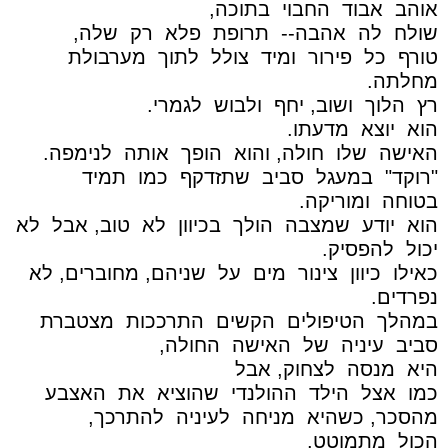
אוהב
אבוד
החבוי
בתוכה,
שולח
לה
אהבה--
תרופת
פלא
רק
שלה,
טורף
כל
פירור
ומיד
צולל
לתוך
מערבולת
מחלתה.
רץ
הלוך
ושוב, יחף
ולבוש
לגמרי.
הוא
יוצא
מדעתו.
האישה
שלו
חולה, והוא
הופך
אותה
לנימפה.
"רוקד"
במעגל
סביב
שתזדקף
כמו
תמיד
בטוחה
ומוריקה.
הוא
יודע
שמצבה
הולך
בכיוון
לא
טוב, אבל
לא
יכול
להפסיק.
כאילו
כיוון
צינור
מים
על
שניהם, מחוברים, לא
נפרדים.
במהלך
הטיפולים
הקשים
התרככות
מצטברת
סביב
עיניה
של
האישה
החולה,
היא
מנסה
לצחוק, אבל
כמו
אצל
הילד
ההולנדי
שהוציא
את
האצבע
מהסכר, כשהיא
מניחה
לעיניה
להתרכך,
הכול
מתמוטט.