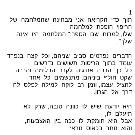
1
תוך
כדי
הקריאה
אני
מבחינה
שהמלחמה
של
הריפוי
הופכת
למלחמה
שלו, למרות
שם
הספר:" המלחמה
הזו
אינה
שלך".
הדברים
נפרמים
סביב
שניהם, וכל
קצה
בנפרד
עומד
בתוך
הריסות. תשושים
נדרשים
כל
כך
הרבה
אנרגיה
לקרב
הבלימה, והרבה
שקט
חולף
ביניהם. מתנשמים
כל
אחד
להציל
עצמו, וזמן
רב
לוקח
למילה
לפלס
לה
דרך
אל
הגרון.
היא
יודעת
שיש
לו
כוונה
טובה, שרק
לא
תיעלם
לו,
אבל
היא
חומקת
לו
ככה
בין
האצבעות,
והוא
נותר
בכאוס
נוראי.