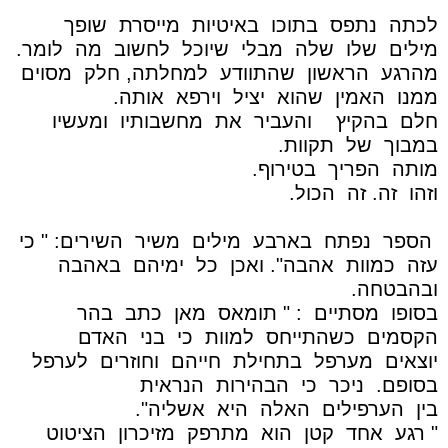
לכתה
נתפס
בתוכו
באיטיות
מייסרת
שופך
מילים
שלו
שלה
מבלי
שיוכל
לחשוב
מה
לומר.
מהרגע
הראשון
שהתוודע
למחלתה, חלק
מסוים
ממנו
האמין
שהוא
יציל
וירפא
אותה.
חלם
בהקיץ
והעביר
את
מחשבותיו
ומעשיו
במבוך
של
תקוות.
מותה
הפריך
בטירוף.
וזהו
זה. זה
הכול.
הספר
נפתח
בארבע
מילים
משיר
השירים: " כי
עזה
כמוות
אהבה". ואכן
כל
ימיהם
באהבה
ובהבטחה.
בסופו
מסתיים
: " תומאס
מאן
כתב
בהר
הקסמים
כשהתייחס
למוות
כי
בני
האדם
יוצאים
מערפל
בתחילת
חייהם
וחוזרים
לערפל
בסופם.
ניכר
כי
הבהירות
הנראית
בין
הערפילים
האלה
היא
אשליה".
" רגע
אחד
קטן
הוא
מתרפק
מזיכרון
הציטוט