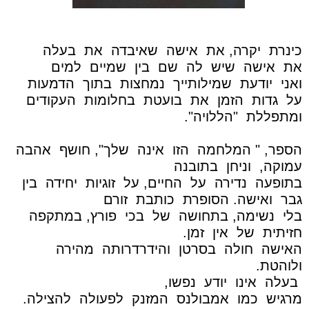
כינרת
יקרה, את
אישה
שאיבדה
את
בעלה
את
אישה
שיש
לה
שם
בין
שמיים
למים
ואני
יודעת
שמילותייך
נמחצות
בתוך
הדמעות
על
גדות
הזמן
את
בועטת
בחלומות
העקודים
ומתפללת
"הללויה".
הספר, " המלחמה
הזו
אינה
שלך", חושף
אהבה
עמוקה,
וניחן
בתובנה
בתופעה
נדירה
על
החיים, על
זוגיות
יחידה
בין
גבר
ואישה. הסופרת
כותבת
זורם
בלי
נשימה, בתחושה
של
בכי
פורץ, במתקפה
חזיתית
של
אין
זמן.
האישה
חולה
בסרטן
והידרדרותה
מהירה
ולוהטת.
בעלה
אינו
יודע
נפשו,
מרגיש
כמו
אמבולנס
המזנק
לפעולה
להצילה.