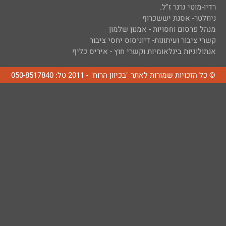
רדיו-מוטי גרנר ז"ל.
ניוזלטר- אסנת יששכרוף
מנהל פרסום וחסויות - אמנון שלמון
קשרי ציבור ועיתונות- דיוניסוס יחסי ציבור
אנתולוגיות בינלאומיות וקשרי חוץ - איריס כליף
© כל הזכויות שמורות לאתר "בכיוון הרוח" - 2011 טל: 050-8517840