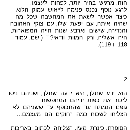
הזה, מרגיש
בהיר
יותר, לפחות
לעצמו.
לרגע
נוסף
נכנס
פנימה
לייאוש
עמוק, הלוא
כיצד
אפשר
לשאת
את
המחשבה
שכל
מה
שהיה
איתה, עם
יפעת
שלו, עם
צוקי
האהובה
והנדירה, שישים
וארבע
שנות
חייה
המפוארות,
היה
אשליה, ורק
המוות
וודאי? "
( שם, עמוד
118
ו 119).
2
הוא
ידע
שתלך, היא
ידעה
שתלך, ושניהם
ניסו
לזכור
את
כפות
ידיהם
המחפשות
גופם
הנמתח
עד
שהתכופף, עד
ששניהם
לא
הצליחו
לשכוח
כמה
רחוקים
הם
מעצמם...
הסופרת, כינרת
מעין, הצליחה
לכתוב
באריכות