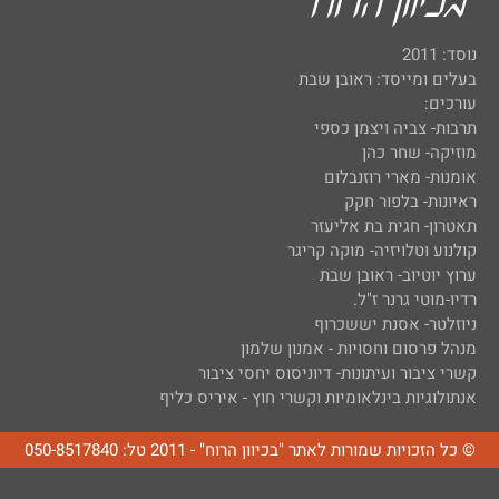
נוסד: 2011
בעלים ומייסד: ראובן שבת
עורכים:
תרבות- צביה ויצמן כספי
מוזיקה- שחר כהן
אומנות- מארי רוזנבלום
ראיונות- בלפור חקק
תאטרון- חגית בת אליעזר
קולנוע וטלויזיה- מוקה קריגר
ערוץ יוטיוב- ראובן שבת
רדיו-מוטי גרנר ז"ל.
ניוזלטר- אסנת יששכרוף
מנהל פרסום וחסויות - אמנון שלמון
קשרי ציבור ועיתונות- דיוניסוס יחסי ציבור
אנתולוגיות בינלאומיות וקשרי חוץ - איריס כליף
© כל הזכויות שמורות לאתר "בכיוון הרוח" - 2011 טל: 050-8517840