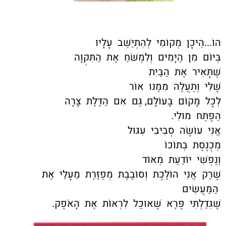
הוֹ...הֵיכָן מְקוֹמִי לְהִתְיַשֵּׁב עָלָיו
בְּיוֹם מִן הַיָּמִים וְלִמְשֹׁחַ אֶת הַתִּקְוָה
שֶׁתָּאִיר אֶת הַבַּיִת
שֶׁלִּי וְתַעֲלֶה מִמֶּנּוּ אוֹר
לְכָל מָקוֹם בָּעוֹלָם, גַּם אִם הַדֶּלֶת צָרָה
הַפֶּתַח מוּלִי.
אֲנִי עוֹשֶׂה סְבִיבִי עִגּוּל
מְכֻנֶּסֶת בְּתוֹכוֹ
וְנַפְשִׁי יוֹדַעַת מְאוֹד
שֶׁרַק אֲנִי הוֹלֶכֶת וְסוֹבֶבֶת מְפַזֶּרֶת מֵעָלַי אֶת
הַמַּעֲשִׂים
שֶׁגִּדַּלְתִּי פֶּרֶא שֶׁאוּכַל לִרְאוֹת אֶת הָאֹפֶק.