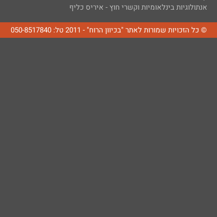
אנתולוגיות בינלאומיות וקשרי חוץ - איריס כליף
© כל הזכויות שמורות לאתר "בכיוון הרוח" - 2011 טל: 050-8517840