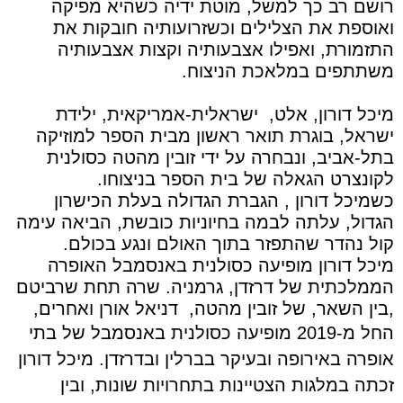
רושם רב כך למשל, מוטת ידיה כשהיא מפיקה
ואוספת את הצלילים וכשזרועותיה חובקות את
התזמורת, ואפילו אצבעותיה וקצות אצבעותיה
משתתפים במלאכת הניצוח.
מיכל דורון, אלט,
ישראלית-אמריקאית, ילידת
ישראל, בוגרת תואר ראשון מבית הספר למוזיקה
בתל-אביב, ונבחרה על ידי זובין מהטה כסולנית
לקונצרט הגאלה של בית הספר בניצוחו.
כשמיכל דורון , הגברת הגדולה בעלת הכישרון
הגדול, עלתה לבמה בחיוניות כובשת, הביאה עימה
קול נהדר שהתפזר בתוך האולם ונגע בכולם.
מיכל דורון מופיעה כסולנית באנסמבל האופרה
הממלכתית של דרזדן, גרמניה. שרה תחת שרביטם
,בין השאר, של זובין מהטה,
דניאל אורן ואחרים,
החל מ-2019 מופיעה כסולנית באנסמבל של בתי
אופרה באירופה ובעיקר בברלין ובדרזדן. מיכל דורון
זכתה במלגות הצטיינות בתחרויות שונות,
ובין