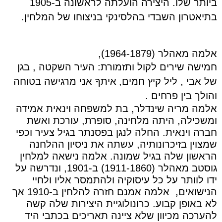
ביותר שלו.
היצירה הועלתה לראשונה ב-1905
בתיאטרון השבדי בהלסינקי בניצוחו של המלחין.
אלמה מאהלר (1964-1879),
חמישה שירים לקול ותזמורת: העיר השקטה
,
בגן
של אבי , ליל קיץ חמים,
איתךָ אני מרגישה בטוחה
והולך בין פרחים
.
אלמה מריה שינדלר, בת למשפחה וינאית אמידה
ומשכילה, היתה מלחינה, סופרת, עורכת ואשת
חברה וינאית. החלה לנגן בפסנתר בגיל צעיר וכפי
שמצוין בזיכרונותיה, עשתה את ניסיון ההלחנה
הראשון שלה בגיל שמונה. אלמה נישאה למלחין
גוסטב מאהלר (1911-1860) ב-1901, ונדרשה על
ידו לוותר על כל עיסוקיה ולהתמסר אליו ולחיי
הנישואים,
אלמה אמנם חזרה להלחין ב-1910 אך
לא באופן קבוע. כרונולוגיית היצירות שלה קשה
להערכה מכיוון שלא ציינה תאריכים בכתבי היד