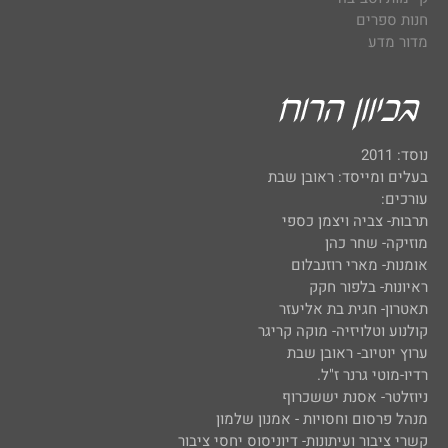
חנות ספרים
מדור מדע
נוסד: 2011
בעלים ומייסד: ראובן שבת
עורכים:
תרבות- צביה ויצמן כספי
מוזיקה- שחר כהן
אומנות- מארי רוזנבלום
ראיונות- בלפור חקק
תאטרון- חגית בת אליעזר
קולנוע וטלויזיה- מוקה קריגר
ערוץ יוטיוב- ראובן שבת
רדיו-מוטי גרנר ז"ל.
ניוזלטר- אסנת יששכרוף
מנהל פרסום וחסויות - אמנון שלמון
קשרי ציבור ועיתונות- דיוניסוס יחסי ציבור