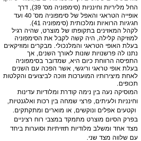
החל מליריות וחינניות (סימפוניה מס' 39), דרך
אופייה הטראגי והאפל של סימפוניה מס' 40 ועד
חגיגיות הרואיות ומלכותית (סימפוניה 41).
לקהל המאזינים בתקופתו של מוצרט, שהיה רגיל
למוזיקה קלילה, היה קשה לקבל את הסימפוניה
בעלת האופי הטראגי והמלנכולי. מבקרים ומוזיקאים
נתנו לה פרשנויות שונות לאורך השנים, אך
התפיסה הרווחת כיום היא, שמדובר בסימפוניה
בעלת אופי טראגי וריגשי, אשר הפכה עם השנים
לאחת מיצירותיו המוערכות וזוכה לביצועים והקלטות
תכופים.
המוסיקה נעה בין נימה קודרת ומלודיות עדינות
וחינניות ולעיתים, פרצי שמחה בין רכות ואלגנטיות,
ו
קטעים
אפלים ונוקשים, או מוארים ומתקתקים.
בפרק הסיום מוצרט מתמקד במצבי רוח רציניים
מצד אחד
ומשלב מלודיות תזזיתיות וסוערות ביחד
עם שלווה מצד שני.