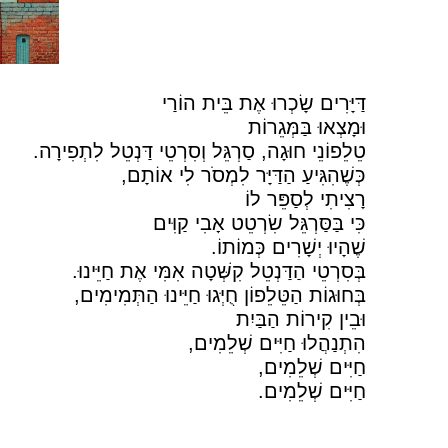
דַּיָּרִים שָׂכְרוּ אֶת בֵּית הוֹרַי
וּמָצְאוּ בַּמְּגֵרוֹת
טֵלֵפוֹנֵי חוּגָה, סַרְגֵּל וְסִרְטֵי דַּנְטֵל לִתְפִירָה.
כְּשֶׁהִגִּיעַ הַדַּיָּר לִמְסֹר לִי אוֹתָם,
רָצִיתִי לְסַפֵּר לוֹ
כִּי בַּסַּרְגֵּל שִׂרְטֵט אָבִי קַוִּים
שֶׁהָיוּ יְשָׁרִים כְּמוֹתוֹ.
בְּסִרְטֵי הַדַּנְטֵל קִשְּׁטָה אִמִּי אֶת חַיֵּינוּ.
בְּחוּגוֹת הַטֵּלֵפוֹן חֻיְּגוּ חַיֵּינוּ הַתְּמִימִים,
וּבֵין קִירוֹת הַבַּיִת
הִתְנַהֲלוּ חַיִּים שְׁלֵמִים,
חַיִּים שְׁלֵמִים,
חַיִּים שְׁלֵמִים.