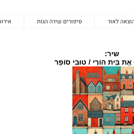
וצאה לאור
סיפורים שירה הגות
אירוע
שיר:
רוּ אֶת בֵּית הוֹרַי / טוּבִי סוֹפֵר