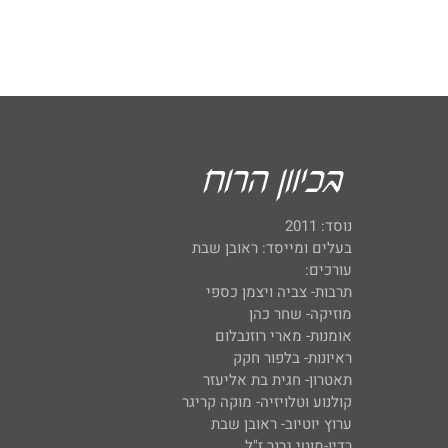
נוסד: 2011
בעלים ומייסד: ראובן שבת
עורכים:
תרבות- צביה ויצמן כספי
מוזיקה- שחר כהן
אומנות- מארי רוזנבלום
ראיונות- בלפור חקק
תאטרון- חגית בת אליעזר
קולנוע וטלויזיה- מוקה קריגר
ערוץ יוטיוב- ראובן שבת
רדיו-מוטי גרנר ז"ל.