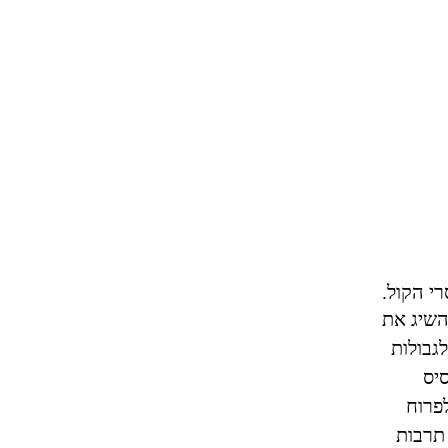
י הקול.
שיג את
גבולות
יס
פרוח
 תרבות