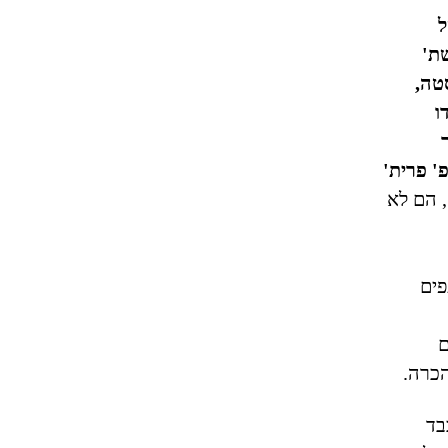
ל
ת'
טה,
ו
פ' פרית'
 הם לא
פים
ם
כרה.
בד