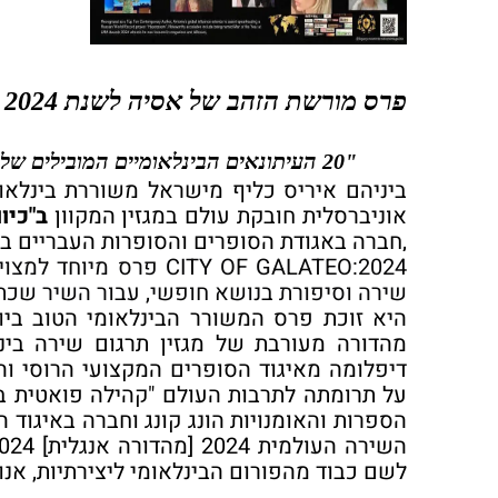
פרס מורשת הזהב של אסיה לשנת 2024
"20 העיתונאים הבינלאומיים המובילים של
ביניהם איריס כליף מישראל
משוררת בינלאומ
אוניברסלית חובקת עולם במגזין המקוון
ב"כיוו
,חברה באגודת הסופרים והסופרות העבריים ב
2024:
CITY OF GALATEO
פרס מיוחד למצוינ
שירה וסיפורת בנושא חופשי, עבור השיר שכתב
היא זוכת פרס המשורר הבינלאומי הטוב ביותר לשנת 2023 מטעם המרכז לח
דיפלומה מאיגוד הסופרים המקצועי הרוסי וה
על תרומתה לתרבות העולם "קהילה פואטית
ב
הספרות והאומנויות הונג קונג
וחברה באיגוד ה
השירה העולמית 2024 [מהדורה אנגלית]
2024
לשם כבוד מהפורום הבינלאומי ליצירתיות, אנוש