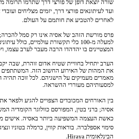
שורה יוצאת דופן של פורצי דרך שתרמו תרומה מש
ועד לעיתונאים פורצי דרך, יזמים מצליחים ועובדי
לאחרים להטביע את חותמם על העולם.
פרס מורשת הזהב של אסיה אינו רק סמל להכרה; ה
למעלה מ-100 כלי תקשורת עולמיים, כול
המצטיינים בו יהדהדו הרבה מעבר לערב עצמו, ו
הערב יתחיל בחוויית שטיח אדום זוהרת, שבה יקב
את המהות של האירוע החשוב הזה. המשתתפים יכו
מאמרים מעמיקים על הישגיהם. לכל זוכה תהיה הז
למסעותיהם מעוררי ההשראה.
בין האורחים המכובדים הצפויים להגיע ולפאר את 
אסיה; ברני בטין, המפורסם כוולוגר הקומדיה המש
כאשת העצמה המשפיעה ביותר באסיה. אישים מפור
סימוי אספלברה. בוראות קווין, כרמלה בטוניו ונצי
הבינלאומית
Hiraya
.