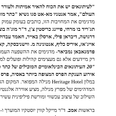
"לעיתונאים יש את הכוח להאיר אמיתות ולעורר 
העולם", אמר אנטניו מא-אט סגו נשיא "כתר מו
מדגימים את המחויבות הזו, כותבים בעומק עמוק 
תג'ריד בו מרחי, פייינג כריסטין צ'ן, ד"ר מוג'ה ב
דרגושה, דיבראן פילי, ארסלן באייר, חאמד עבדול
אייג'אז, איריס כליף, אנטונינה מ. ווישניבסקה, קאנ
פדמנאבאן נמביאר
- מדגימים את ההשפעה העמוק
רק מיידעים אלא גם מעצימים קהילות ופועלים למען
"20 העיתונאים הבינלאומיים המובילים של
כתר 
אירוע הענקת הפרס המצופה ביותר באסיה, פרס מור
במלון
Heritage Hotel
מנילה המפואר. המקום האיי
המדהימים של מפרץ מנילה, מציע אווירה אלגנטי
השילוב של עיצוב עכשווי ומורשת פיליפינית עשירה
בראשות
אמב
. ד"ר מייקל קווין יוסטקיו המוערך ו-