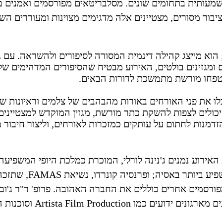
מעותית בתחומים שונים. מסלבריטאים מפורסמים ואמנים בע
 ציבור מסורים, מצטיינים אלה מדגימים מצוינות ומעוררים ה
וא מייצג קהילה דינמית המסורה לסיפורים ולהשראה. עם גי
ל עיתונים ומגזינים בולטים, האירוע מבטיח שהסיפורים המדהימים של
יטפחו מורשת מתמשכת לדורות הבאים.
לו את פני האורחים באורות מהבהבים של צלמים וראיונות ש
לים לצפות להשקת כתר מורשת, מגזין המוקדש למצטיינים,
דמנות לחתום על עותקים כמזכרות לאורחים, וליצור חיבור 
האירוע נמנים ג'נינה לורלי, המוכרת כמלכת היופי המשפיעה
פיע ביותר באסיה; ופרנסיה קונרדו, נשיאת
FAMAS
, שתזכה
סמים אחרים כוללים את החברה האהובה. פרופ' ד"ר ג'וביל
גים מארגונים ידועים כמו
Artista Film Production
וסוכנות ה