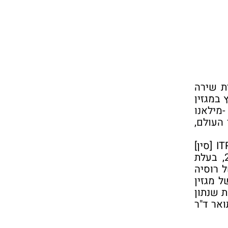
ת שירה
 במגזין
-מילאנו
 העולם,
IT
[סין]
מהדורה מעורבת של מגזין תרגום שירה בינלאומי של מועצת איחוד הפיוט העולמי נובמבר 2023, בעלת
 רוסיה
 מגזין
 שנתון
אר ד"ר