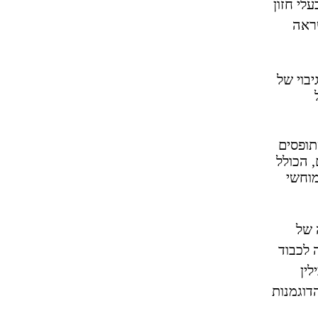
לי חזון
שראה
בוי של
תופסים
 הכולל
מוחשי
 של
 לכבוד
ין
דוגמנות