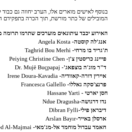
המובילים של כתר מורשת, תוך הכרה בתפקידם החי
האירוע יכבד עיתונאים מוערכים שתרמו תרומה מ
אנג'לה קוסטה-
Angela Kosta
ת'גריד בו מרחי-
Taghrid Bou Merhi
פייינג כריסטין צ'ן-
Peiying Christine Chen
ד"ר מוג'ה בוצפאג'-
Dr. Mujë Buçpapaj
איירין דורה-קאוודיה-
Irene Doura-Kavadia
פרנצ'סקה גאללו-
Francesca Gallello
חסן יארטי -
Hassane Yarti
נדו דרגושה-
Ndue Dragusha
דיבראן פילי-
Dibran Fylli
ארסלן באייר-
Arslan Bayır
חאמד עבדול מוחמד אל-מג'מאי-
d Al-Majmai