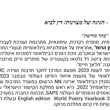
- חגיגה של מצוינות/ דין לביא
"
כתר מורשת"
ית, סופרת רקדנית, עיתונאית, מתרגמת ועורכת לעברי
ן הרוח"
,אחראית על אנתולוגיות בינלאומיות וקשרי החוץ
ישראל ובאקו"ם,
זוכת הפרס
הבינלאומי לספרות איטליה 
ות צ'יטה דל גלטאו בקטגוריה של סופרים זרים מרחבי
ה "מלאך חיים".
קר תרבות ושירה
RC
מגזין הבינלאומי ארינה
NN
הרשום במשרד התרבות של
ינלאומית" 2022,
היא ראש מחלקת הקישור הישראלי של
אמנים והסופרים העולמי
SAPS
, מכהנת כחברה במערכת
English edition World Poetry Yearbook 
ובעלת תו
יות ודו קיום ממלכת מרוקו.