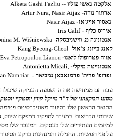
אלקטה גאשי פזליו --
Alketa Gashi Fazliu
ארתור נורה-
Artur Nura, Nasir Aijaz
נאסיר אייג'אז-
Nasir Aijaz
איריס כליף -
Iris Calif
אנטונינה מ. ווישניבסקה-
onina M. Wiśniewska
קאנג בייונג-צ'אול-
Kang Byeong-Cheol
אווה פטרופולו ליאנו-
Eva Petropoulou Lianou
אנטונייטה מיקלי-
Antonietta Micali,
ופרופ' פרית' פדמנאבאן נמביאר
-
han Nambiar.
עבודתם ממחישה את ההשפעה העמוקה שיכולה להיו
מסעו המקצועי של ד"ר מייקל קווין יוסטקיו יוסט
התואר הראשון שלו בסיעוד מאוניברסיטת פטימה, 
שירותי הבריאות. במעבר לתפקיד כמפקח שיווק, ה
למיזמים העתידיים שלו בעסקים. המעבר שלו מסיעו
על פני תעשיות. החמלה והמנהיגות ברקע הסיעודי