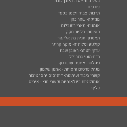
בעלים ומייסד: ראובן שבת
עורכים:
תרבות- צביה ויצמן כספי
מוזיקה- שחר כהן
אומנות- מארי רוזנבלום
ראיונות- בלפור חקק
תאטרון- חגית בת אליעזר
קולנוע וטלויזיה- מוקה קריגר
ערוץ יוטיוב- ראובן שבת
רדיו-מוטי גרנר ז"ל.
ניוזלטר- אסנת יששכרוף
מנהל פרסום וחסויות - אמנון שלמון
קשרי ציבור ועיתונות- דיוניסוס יחסי ציבור
אנתולוגיות בינלאומיות וקשרי חוץ - איריס
כליף