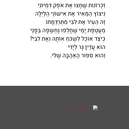
זִכְרוֹנוֹת שֶׁחָצוּ אֶת אֹפֶק דִּמְיוֹנִי
נִיצוֹץ הַמֵּאִיר אֶת אִישׁוֹנֵי הַלַּיְלָה
זֶה הֵעִיר אֶת לִבִּי מִתַּרְדֵּמָתוֹ
מַעֲטֶפֶת יָמַי שֶׁחָלְפוּ נֶחְשְׂפָה בְּפָנַי
כֵּיצַד אוּכַל לִשְׁכֹּחַ אוֹתָהּ וְאֶת לִבִּי?
הוּא עֲדַיִן גָּר לְיָדִי
וְהוּא סִפּוּר הָאַהֲבָה שֶׁלִּי.