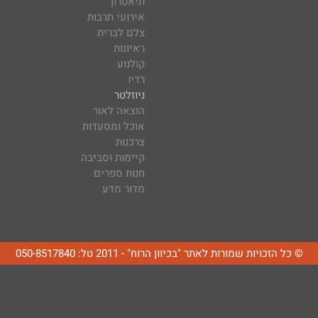
תיאטרון
אירועי תרבות
צלם לברית
ראיונות
קולנוע
רדיו
ניוזלטר
הוצאה לאור
אוכל ומסעדות
צרכנות
קיימות וסביבה
חנות ספרים
מדור מדע
© כל הזכויות שמורות לאתר "בכיוון הרוח" - 2011 טל: 050-8517840