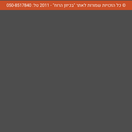
© כל הזכויות שמורות לאתר "בכיוון הרוח" - 2011 טל: 050-8517840