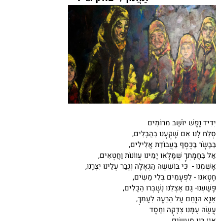
יְדִיד נֶפֶשׁ יוֹשֵׁב מְרוֹמִים
סְלַח לָנוּ אִם שָׁקַעְנוּ בַּהֲבָלִים,
בַּבָּשָׂר בַּכֶּסֶף בַּעֲבוֹדַת אֱלִילִים,
אַל בַּחֲמָתְךָ שֶׁמָּלְאוּ יָמֵינוּ עֲווֹנוֹת וַחֲטָאִים,
אָשַׁמְנוּ - כִּי בּוֹשְׁשָׁה הַגְּאֻלָּה וְגָבַר עָלֵינוּ יִצְּרֶנּוּ,
חָטָאנוּ - לִפְעָמִים בְּלִי מֵשִׂים,
פָּשַׁעְנוּ- גַּם אֶצְלֵנוּ נִשְׁבְּרוּ הַכֵּלִים,
אָנָּא הִנָּחֵם עַל הָרָעָה לְעַמְּךָ,
עֲשֵׂה עִמָּנוּ צְדָקָה וְחֶסֶד
אֵין בָּנוּ מַעֲשִׂים.