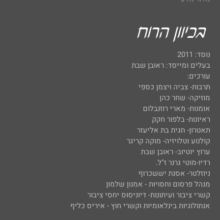
נוסד: 2011
בעלים ומייסד: ראובן שבת
עורכים:
תרבות- צביה ויצמן כספי
מוזיקה- שחר כהן
אומנות- מארי רוזנבלום
ראיונות- בלפור חקק
תאטרון- חגית בת אליעזר
קולנוע וטלויזיה- מוקה קריגר
ערוץ יוטיוב- ראובן שבת
רדיו-מוטי גרנר ז"ל.
ניוזלטר- אסנת יששכרוף
מנהל פרסום וחסויות - אמנון שלמון
קשרי ציבור ועיתונות- דיוניסוס יחסי ציבור
אנתולוגיות בינלאומיות וקשרי חוץ - איריס כליף