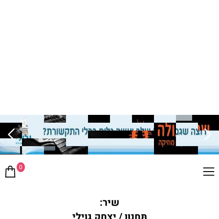
0
שיר:
תַּחֲנוּן / יצחק גוילי