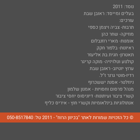
נוסד: 2011
בעלים ומייסד: ראובן שבת
עורכים:
תרבות- צביה ויצמן כספי
מוזיקה- שחר כהן
אומנות- מארי רוזנבלום
ראיונות- בלפור חקק
תאטרון- חגית בת אליעזר
קולנוע וטלויזיה- מוקה קריגר
ערוץ יוטיוב- ראובן שבת
רדיו-מוטי גרנר ז"ל.
ניוזלטר- אסנת יששכרוף
מנהל פרסום וחסויות - אמנון שלמון
קשרי ציבור ועיתונות- דיוניסוס יחסי ציבור
אנתולוגיות בינלאומיות וקשרי חוץ - איריס כליף
© כל הזכויות שמורות לאתר "בכיוון הרוח" - 2011 טל: 050-8517840