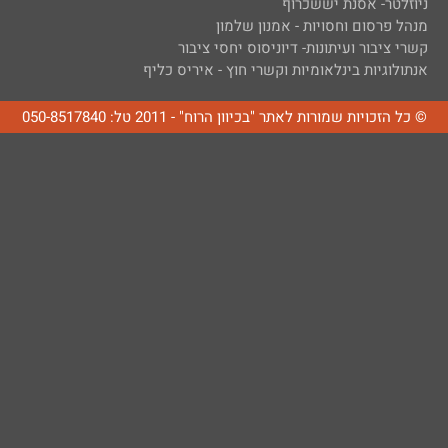
ניוזלטר- אסנת יששכרוף
מנהל פרסום וחסויות - אמנון שלמון
קשרי ציבור ועיתונות- דיוניסוס יחסי ציבור
אנתולוגיות בינלאומיות וקשרי חוץ - איריס כליף
© כל הזכויות שמורות לאתר "בכיוון הרוח" - 2011 טל: 050-8517840