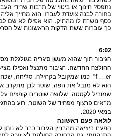
כשהגיבור יוצאה מהכניסה של הבית המפואר 
נתפס? חינוך או ביטוי של תרבות שרידי העב
בחורה לבנה צועדת לעברו. הוא מחייך אליה ו
כסף נושרת לו מהתיק. הוא אפילו לא שם לב.
כך עוברות ששת הדקות הראשונות של הסרט
6:02
הגיבור תוך שהוא מעשן סיגריה מגולגלת מסת
החולצה החדשה. הגיבור מתנצל ואפילו מציע
f___er
"
כמו שמקובל בקהילה. סליחה, שכחתי
הוא לא מנבל את הפה. שוטר לבן מתקרב אליו
שמוביל לקטטה. שלושה שוטרים קופצים על הב
מראים פרצוף מפחיד של השוטר. רוע בהתגל
במאי 2020.
לולאה פעם ראשונה
הפעם ביציאה מהבניין הגיבור כבר לא נותן ל
התנהגותי. גם הבחורה החולפת לא זוכה לחיו