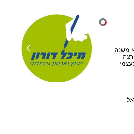
א משנה
רצה
עצמי
אל