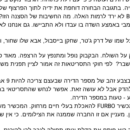
ה. בתגובה הבחורה דוחפת את ידיה לתוך הפרצוף שלו
B
לא ירד לרמות האלה. מה החשיבות של הסצנה הזו?
ומבי באמצע השדה בו עבדו ולא התביישו. גם אנחנו לא
שמו של דרק ג'טר, שחקן בייסבול, אבא שלו שחור, 
על השולח. הבקבוק נופל ומתנפץ על הרצפה. מאוד ס
ישבר?
לפי חוקי התסריטאות זה אמור לציין תפנית מש
הגיבור ביציאתו מהדלת שם ל
 להדק אבל לא עושה זאת. אפשר לנחש שהתסריטאי ב
- טעות במספר הדירה.
FURBO
מכשיר
להאכלת בעלי חיים מרחוק. המכשיר מ
מעניין אם זו החברה שממנה את הצילומים. כי אין ש