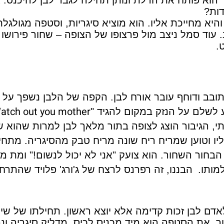
הוא פותח את הדלת ונותן תחילה לגבר לבן להיכנס. א
דות?
היא מחייכת אליו. הוא מוציא סיגריות, וסטפה מגולגל
 עוד סמל ניצב מול פרצופו של הצופה – שחור פירושו 
.
ובב ודוחף עובר אורח לבן. הקפה של הלבן נשפך על
atch out you mother
 לשלם על הנזק במקום להגיד "
, הגיבור הוצג לצופה בתור מלאך לבן למרות שהוא ש
 וטוען שמריח ריח שונה מריח טבק מהסיגריה. מתחיל
חור השחור. הוא צועק "אני לא יכול לנשום!" ומת מח
מותו.
אדם לבן זכות קדימה אלא יוצא ראשון. תחילתו של שינו
ך, את הסטפה הוא מיד מכניס לכיס, מדליק סיגריה ונ