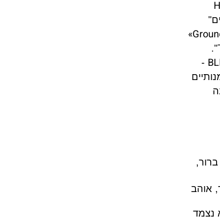
H
ם"
«Groun
".
B
-
ותיים
ה
ברור,
, אוהב
 נצמד