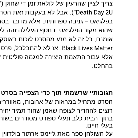
צריך לציין שהרעיון של לולאת זמן די שחוק ("
Death Day 2U
"). אבל לא בעקבות זאת הסרט
בפלגיאט – גניבה ספרותית, אלא מדובר בסרט 
שהוא מקור
הפלגיאט. בנוסף העלילה זהה ל
אומנם, כל זה לא מנע מהסרט לזכות באוסקר
Black Lives Matter
. אז לא להתבלבל, פרס 
אלא עבור התאמת היצירה למגמה פוליטית ש
בהחלט.
תגובותיי שרשמתי תוך כדי הצפייה בסרט "ז
הסרט מתחיל במראות של
ארובות, מאווררי
רוצים להחדיר לצופה שאמן שחור תמיד יחיה 
בתוך הבית כלב ונעלי ספורט מסודרים בשורה
בעלי חיים.
על השולחן ספר מאת ג'יימס ארתור בולדווין "