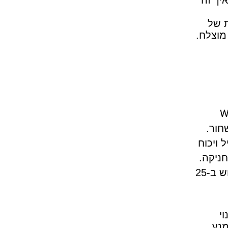
יך זה
ת של
מוצלח.
W
חור.
 ויכוח
ניקה.
הבננו, זה רפרנס לרצח של ג'ורג' פלויד שהתרחש ב-25
י
מנע