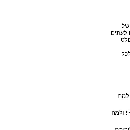
של
 לעתים
ולט
לכל
 למה
! ולמה
זרימת