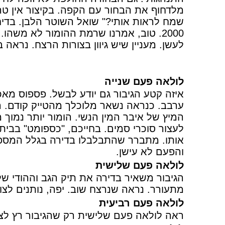
מלדחוף את הבחור עם הקפה. בקיצור אין ט
2000. טוב, אמרנו שרמת ההומור לא משהו
לעשן. מעניין שיש גיוון בצורות הרצח. נר
לולאה פעם שנייה
איזה קטע הגיבור גם יודע לבשל. פספוס מא
ערבב. כנראה נשאר מלוכלך מהטייק קודם. 
המיץ של איבר המין הנשי. הומור יותר נמו
לעצור סוכרי סמים. בחייכם, "כספומט" בבית 
אותו. מתברר שהתבלבלו בדירה בגלל המספר 
והפעם לא עישן.
לולאה פעם שלישית
הגיבור משאיר בדירה את תיק הגב וההודי של
מתעורר. נראה שנרצח שוב. יפה, נותנים לצו
לולאה פעם רביעית
ראה לולאה פעם שלישית רק שהגיבור רץ לצד