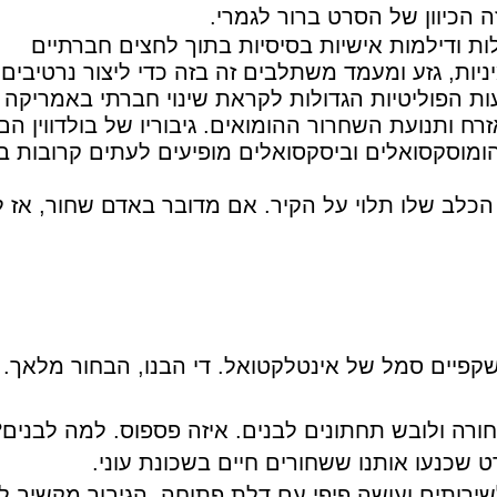
 הכיוון של הסרט ברור לגמרי.
 ודילמות אישיות בסיסיות בתוך לחצים חברתיים
יניות, גזע ומעמד משתלבים זה בזה כדי ליצור נרטיבים
ת הפוליטיות הגדולות לקראת שינוי חברתי באמריקה 
ח ותנועת השחרור ההומואים. גיבוריו של בולדווין הם
ומוסקסואלים וביסקסואלים מופיעים לעתים קרובות ב
הכלב שלו תלוי על הקיר. אם מדובר באדם שחור, אז 
קפיים סמל של אינטלקטואל. די הבנו, הבחור מלאך.
רה ולובש תחתונים לבנים. איזה פספוס. למה לבנים?
 שכנעו אותנו ששחורים חיים בשכונת עוני.
רותים ועושה פיפי עם דלת פתוחה. הגיבור מקשיב ל