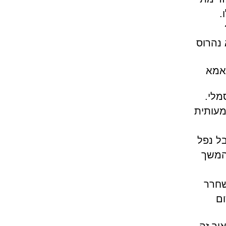
.
 נהרוס
ואמא
מלי.
מעותית
ב על ספרה 6 בצבע זהב של מספר הדירה שבעצם צריכה להיות 9 אבל נפל
המשך
שחרר
ום