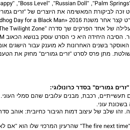
appy
Boss Level
Russian Doll
Palm Springs
", "
", "
", "
 זכה לביקורת המאשימה את היוצרים של "זרים גמורי
dhog Day for a Black Man»
קצר אחר משנת 2016
The Twilight Zone
עלילה של אחד הפרקים שך סדרה "
LM
. הסיבה היחידה היא כי הסרט עוסק בנושא הכאוב
האוסקר בשנים האחרונות לא מוענק עבור הישגים אומנ
ולטת. מתן פרס לסרט "זרים גמורים" מחזק את הטענ
רים גמורים" בסדר כרונולוגי:
ם תעשייתיים, רכבת, מבנים עלובים שהם סמלי העוני. 
בשכונת עוני.
. זהו שלב של עיצוב דמות הגיבור כחיובית: אוהב סדר
The fire next time
" שהרעיון המרכזי שלו הוא "אם לא