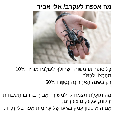
מה אכפת לעקרב/ אלי אביר
כָּל סוֹפֵר אוֹ מְשׁוֹרֵר שֶׁהוֹלֵךְ לְעוֹלָמוֹ מוֹרִיד 10%
מֵהָרָצוֹן לִכְתֹּב,
רַק בַּשָּׁנָה הָאַחֲרוֹנָה נִסְפֵּרוּ 50%
מָה תּוֹעֶלֶת תִּצְמַח לוֹ לִמְשׁוֹרֵר אִם יְדַבְּרוּ בּוֹ תִּשְׁבָּחוֹת
יְרֻקּוֹת, עַלְעָלִים צְעִירִים,
אִם הוּא סַפוּן עָמֹק בגזעו שֶׁל עֵץ מָוֶת אָפֹר בְּלִי זִכָּרוֹן,