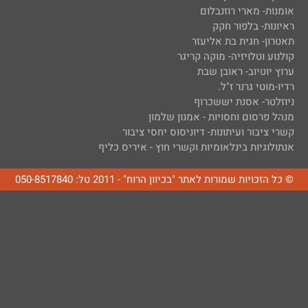
אומנות- מארי רוזנבלום
ראיונות- בלפור חקק
תאטרון- חגית בת אליעזר
קולנוע וטלויזיה- מוקה קריגר
ערוץ יוטיוב- ראובן שבת
רדיו-מוטי גרנר ז"ל.
ניוזלטר- אסנת יששכרוף
מנהל פרסום וחסויות - אמנון שלמון
קשרי ציבור ועיתונות- דיוניסוס יחסי ציבור
אנתולוגיות בינלאומיות וקשרי חוץ - איריס כליף
© כל הזכויות שמורות לאתר "בכיוון הרוח" - 2011 טל: 050-8517840