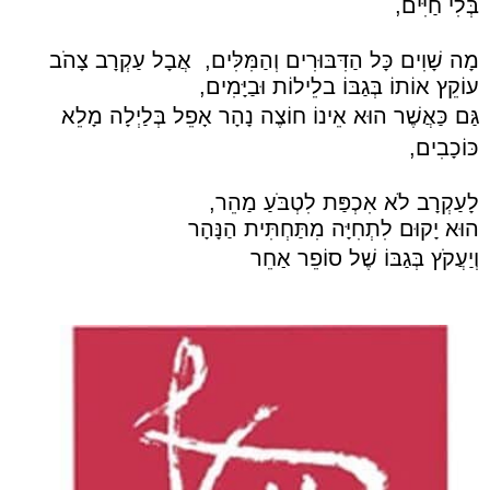
בְּלִי חַיִּים,
מָה שָׁוִים כָּל הַדִּבּוּרִים וְהַמִּלִּים, אֲבָל עַקְרָב צָהֹב
עוֹקֵץ אוֹתוֹ בְּגַבּוֹ בלֵילוֹת וּבַיָּמִים,
גַּם כַּאֲשֶׁר הוּא אֵינוֹ חוֹצֶה נָהָר אָפֵל בְּלַיְלָה מָלֵא
כּוֹכָבִים,
לָעַקְרָב לֹא אִכְפַּת לִטְבֹּעַ מַהֵר,
הוּא יָקוּם לִתְחִיָּה מִתַּחְתִּית הַנָּהָר
וְיַעֲקֹץ בְּגַבּוֹ שֶׁל סוֹפֵר אַחֵר