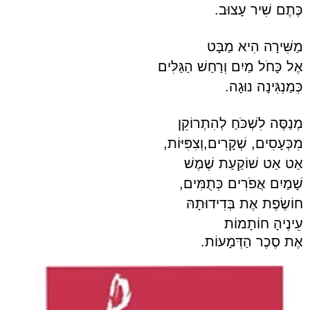
כֶּתֶם שִׁיר עָצוּב.
מַשִּׁירָה הִיא מַבָּט
אֶל כָּחֹל מַיִם וְרַחַשׁ הַגַּלִּים
כְּמַנְגִּינָה נוּגָה.
מְנַסֶּה לִשְׁכֹּחַ לְהִתְרוֹקֵן
מִכְּעָסִים, שְׁקָרִים,וְצִפִּיּוֹת,
אַט אַט שׁוֹקַעַת שֶׁמֶשׁ
שָׁמַיִם אֲפֹרִים כְּתֻמִּים,
חוֹשֶׂפֶת אֶת בְּדִידוּתָהּ
עֵינֶיהָ חוֹתָמוֹת
אֶת סֶכֶר הַדְּמָעוֹת.