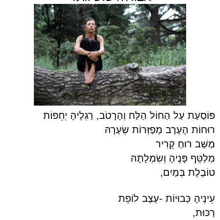
פּוֹסַעַת עַל הַחוֹל הַלַּח וְהָרָטֹב, רַגְלֶיהָ יְחֵפוֹת
רוּחוֹת הָעֶרֶב מְפַזְּרוֹת שְׂעָרָהּ
מַשַּׁב רוּחַ קָרִיר
מְלַטֵּף פָּנֶיהָ וְשִׂמְלָתָהּ
טוֹבֶלֶת בְּמַיִם,
עֵינֶיהָ כְּבוּיוֹת -עֶצֶב לוֹפֵת
רַכּוּת,