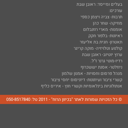
בעלים ומייסד: ראובן שבת
עורכים:
תרבות- צביה ויצמן כספי
מוזיקה- שחר כהן
אומנות- מארי רוזנבלום
ראיונות- בלפור חקק
תאטרון- חגית בת אליעזר
קולנוע וטלויזיה- מוקה קריגר
ערוץ יוטיוב- ראובן שבת
רדיו-מוטי גרנר ז"ל.
ניוזלטר- אסנת יששכרוף
מנהל פרסום וחסויות - אמנון שלמון
קשרי ציבור ועיתונות- דיוניסוס יחסי ציבור
אנתולוגיות בינלאומיות וקשרי חוץ - איריס כליף
© כל הזכויות שמורות לאתר "בכיוון הרוח" - 2011 טל: 050-8517840