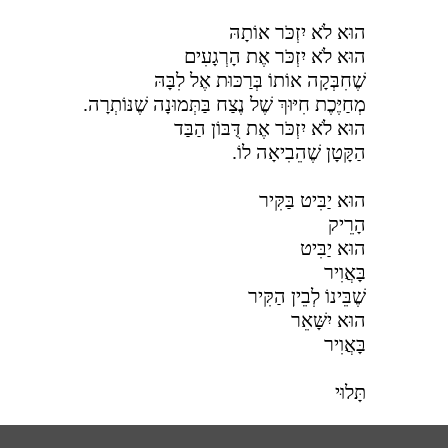
הוּא לֹא יִזְכֹּר אוֹתָהּ
הוּא לֹא יִזְכֹּר אֶת הָרְגָעִים
שֶׁחִבְּקָה אוֹתוֹ בְּרַכּוּת אֶל לִבָּהּ
מְחַיֶּכֶת חִיּוּךְ שֶׁל נֶצַח בַּתְּמוּנָה שֶׁנּוֹתְרָה.
הוּא לֹא יִזְכֹּר אֶת דֻּבּוֹן הַבַּד
הַקָּטָן שֶׁהֵבִיאָה לוֹ.
הוּא יַבִּיט בַּקִּיר
הָרֵיק
הוּא יַבִּיט
בָּאֲוִיר
שֶׁבֵּינוֹ לְבֵין הַקִּיר
הוּא יִשָּׁאֵר
בָּאֲוִיר
תָּלוּי