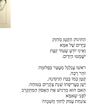
הַתִּינוֹק הַקָּטָן מֻחְזָק
בַּיָּדַיִם שֶׁל אִמָּא
וְאֵינוֹ יוֹדֵעַ שֶׁעוֹד קְצָת
יִשָּׁמְטוּ הַיָּדַיִם.
רֹאשׁוֹ עֲגַלְגַּל מְעֻטָּר בִּפְלוּמַת
זֹהַר רַכָּה.
קָטָן כְּמוֹ בֻּבַּת חַרְסִינָה,
יָשֵׁן בַּעֲרִיסָתוֹ שְׁנַת צָהֳרַיִם בְּטוּחָה.
הַאִם הוּא מַרְגִּישׁ אֶת הָאָסוֹן הַמִּתְקָרֵב
לִפְנֵי שֶׁאִמָּא
צוֹנַחַת עָמֹק לְתוֹךְ חֲשֵׁכָה?