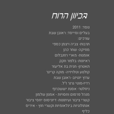
נוסד: 2011
בעלים ומייסד: ראובן שבת
עורכים:
תרבות- צביה ויצמן כספי
מוזיקה- שחר כהן
אומנות- מארי רוזנבלום
ראיונות- בלפור חקק
תאטרון- חגית בת אליעזר
קולנוע וטלויזיה- מוקה קריגר
ערוץ יוטיוב- ראובן שבת
רדיו-מוטי גרנר ז"ל.
ניוזלטר- אסנת יששכרוף
מנהל פרסום וחסויות - אמנון שלמון
קשרי ציבור ועיתונות- דיוניסוס יחסי ציבור
אנתולוגיות בינלאומיות וקשרי חוץ - איריס
כליף