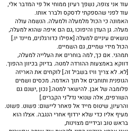
עוד אני צופה, נשפך רעיון ממוחי אל פי המדבר אלי,
עוד לפני שהספקתי לדסקס ולברר אותו.
האמונה כי הכול מלמעלה ולמעלה. הנשמה עולה
מעלה. גן העדן והיפוכו ,גם הם איפה שהוא למעלה,
נושאים עיניים למעלה [אפילו כדורגלנים, מיינד יו.]
הכול מידי שמיים, גם השמיים.
תמהני. אם כך, למה בוחרים את העלייה למעלה,
דווקא באמצעות ההורדה למטה. בדיוק בכיוון ההפוך.
[לא. לא צריך וויז בשביל זה.] לוקחים את האריזה
הגופנית ותוחבים אל תוך האדמה. מכסים ושמים
פלומבה של אבן. להישאר למטה.[ נכון ,ישנם גם
השורפים, אלה שנואי נדל"ני הקברים.]
והרעיון, שיטוס מייד אל פאחר ליישום: פשוט. פשוט.
מעיף אליו כדי שלא ירדוף אחרי הנגבה. אצלו הוא
בראש טוב ובידיים מצוינות,