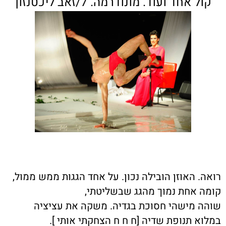
קול אחד ועוד. מונודרמה. 7/זאב ליכטנזון
רואה. האוזן הובילה נכון. על אחד הגגות ממש ממול,
קומה אחת נמוך מהגג שבשליטתי,
שוהה מישהי חסוכת בגדיה. משקה את עציציה
במלוא תנופת שדיה [ח ח ח הצחקתי אותי ].