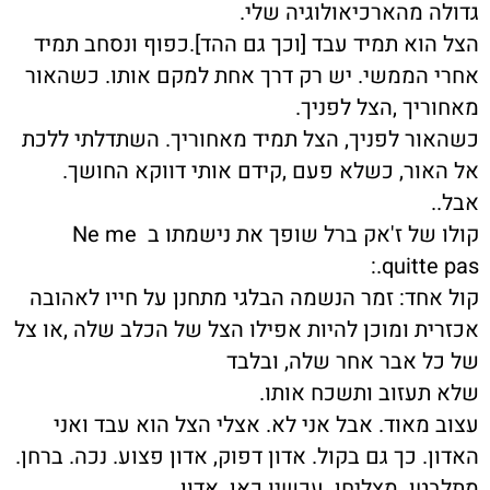
גדולה מהארכיאולוגיה שלי.
הצל הוא תמיד עבד [וכך גם ההד].כפוף ונסחב תמיד
אחרי הממשי. יש רק דרך אחת למקם אותו. כשהאור
מאחוריך ,הצל לפניך.
כשהאור לפניך, הצל תמיד מאחוריך. השתדלתי ללכת
אל האור, כשלא פעם ,קידם אותי דווקא החושך.
אבל..
קולו של ז'אק ברל שופך את נישמתו ב Ne me
quitte pas.:
קול אחד: זמר הנשמה הבלגי מתחנן על חייו לאהובה
אכזרית ומוכן להיות אפילו הצל של הכלב שלה ,או צל
של כל אבר אחר שלה, ובלבד
שלא תעזוב ותשכח אותו.
עצוב מאוד. אבל אני לא. אצלי הצל הוא עבד ואני
האדון. כך גם בקול. אדון דפוק, אדון פצוע. נכה. ברחן.
מתלבטן. מצליחן. עכשיו כאן. אדון.