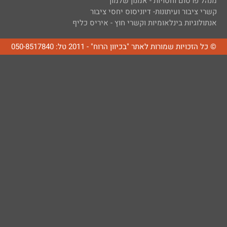
מנהל פרסום וחסויות - אמנון שלמון
קשרי ציבור ועיתונות- דיוניסוס יחסי ציבור
אנתולוגיות בינלאומיות וקשרי חוץ - איריס כליף
© כל הזכויות שמורות לאתר "בכיוון הרוח" - 2011 טל: 050-8517840