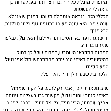
ומיוערת, מובלת על ידי גבר קצר ומרובע. לפחות כך
נראה לי הטשטוש
הכללי הזה. כנראה אומר לה משהו, כמובן שאני לא
שומע מה. היא עונה משהו בתנופת גוף בלתי סבלנית.
הוא מניף
יד שמנה. ועד כאן הסיטקום האילם [והאלים?]. נבלעו
שניהם בדירה.
המחזה המקראי השתבש, למרות שכל כך רחוק
בהיסטוריה ראיתי טוב יותר מהמתרחש מול אפי נטול
המשקפיים.
הלכה בת שבע, הלך דויד, הלך עלי.
שוב נשארתי לבד, אבל רק לרגע. על הקיר שממול
ראיתי פנתר שחור וגדול, מקשית גבו בעצלנות נינוחה.
אמיץ שכמוני, הבין מייד. צל. צל חתול. במבט למטה
זיהיתי חתול ג'ינג'י , יפה כמו דויד האדמוני, שרק הרגע