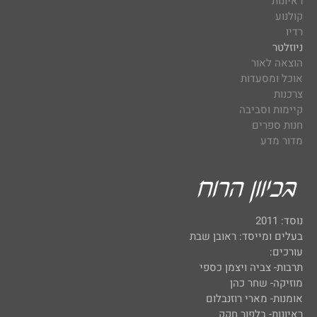
ראיונות
קולנוע
רדיו
ניוזלטר
הוצאה לאור
אוכל ומסעדות
צרכנות
קיימות וסביבה
חנות ספרים
מדור מדע
נוסד: 2011
בעלים ומייסד: ראובן שבת
עורכים:
תרבות- צביה ויצמן כספי
מוזיקה- שחר כהן
אומנות- מארי רוזנבלום
ראיונות- בלפור חקק