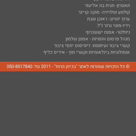
תאטרון- חגית בת אליעזר
קולנוע וטלויזיה- מוקה קריגר
ערוץ יוטיוב- ראובן שבת
רדיו-מוטי גרנר ז"ל.
ניוזלטר- אסנת יששכרוף
מנהל פרסום וחסויות - אמנון שלמון
קשרי ציבור ועיתונות- דיוניסוס יחסי ציבור
אנתולוגיות בינלאומיות וקשרי חוץ - איריס כליף
© כל הזכויות שמורות לאתר "בכיוון הרוח" - 2011 טל: 050-8517840