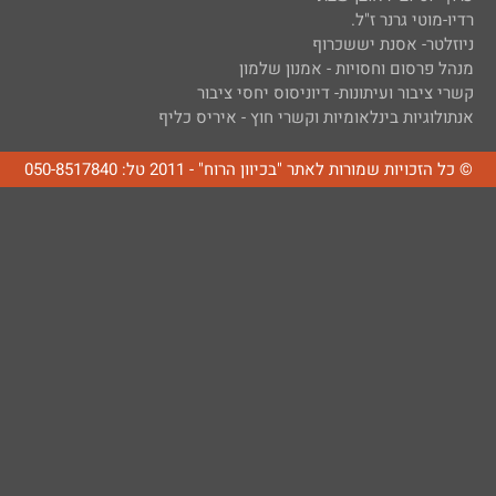
רדיו-מוטי גרנר ז"ל.
ניוזלטר- אסנת יששכרוף
מנהל פרסום וחסויות - אמנון שלמון
קשרי ציבור ועיתונות- דיוניסוס יחסי ציבור
אנתולוגיות בינלאומיות וקשרי חוץ - איריס כליף
© כל הזכויות שמורות לאתר "בכיוון הרוח" - 2011 טל: 050-8517840