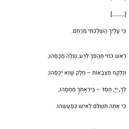
[……….]
כִּי עָלֶיךָ הָשְׁלַכְתִּי מֵרֶחֶם.
רֹאשׁ כֹּחִי תַּהֲפֹךְ לְרַע, נִגְלָה מְכַסֵּהוּ,
וְנִלְקַח מִצְּבָאוֹת – חֵלֶק שָׁוְא יְכַסֵּהוּ;
לְךָ, יְיָ, חֶסֶד – בְּיִרְאָתְךָ מַחֲסֵהוּ,
כִּי אַתָּה תְשַׁלֵּם לְאִישׁ כְּמַעֲשֵׂהוּ.