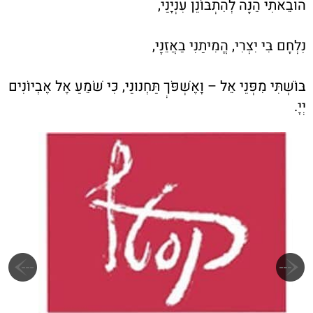
הוּבֵאתִי הֵנָּה לְהִתְבּוֹנֵן עִנְיָנַי,
נִלְחָם בִּי יִצְרִי, הֱמִיתַנִי בַאֲזֵנָי,
בּוֹשְׁתִּי מִפְּנֵי אֵל – וָאֶשְׁפֹּךְ תַּחְנוּנַי, כִּי שֹׁמֵעַ אֶל אֶבְיוֹנִים
יְיָ.