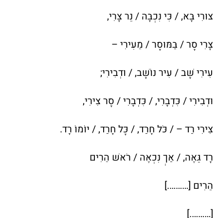
צוּרִי בָּא, / כִּי נִכְבָּה / נֵר צָרִי,
צָרִי סָר / בַּמּוּסָר / מֵעִירִי –
עִירִי שָׁב / עִיר נוֹשָׁב, / וּדְבִירִי;
וּדְבִירִי / כִּדְבָרִי, / כִּדְבָרִי / סָר צִירִי,
צִירִי רַד – / כֹּל חָרַד, / כָּל חָרַד, / יוֹמוֹ רָד.
רָד גֵּאֶה, / אַךְ נִכְאֶה / רֹאשׁ הֵרִים
הֵרִים [……….]
[……….]