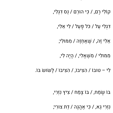
קוֹלִי רָם, / כִּי הוּרַם / נֵס דִּגְלִי,
דִּגְלִי עַל / כֹּל פָּעַל / לִי אֵלִי,
אֵלִי זֶה, / שֶׁאֶחְזֶה / מִמּוּלִי;
מִמּוּלִי / מִשְׁאָלִי, / הָיָה לִי,
לִי – טוּבוֹ / הִצִּיבוֹ, / הִצִּיבוֹ / לָשׂוּשׂ בּוֹ.
בּוֹ שָׂמַח, / בּוֹ צָמַח / צִיץ נִזְרִי,
נִזְרִי גֵא, / כִּי אֶהֱגֶה / דַת צוּרִי;