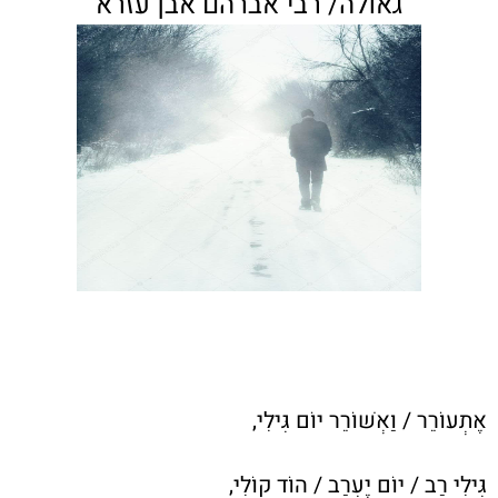
גאולה/ רבי אברהם אבן עזרא
אֶתְעוֹרֵר / וַאְשׁוֹרֵר יוֹם גִּילִי,
גִּילִי רַב / יוֹם יֶעְרַב / הוֹד קוֹלִי,