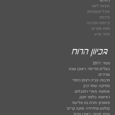
ניוזלטר
הוצאה לאור
אוכל ומסעדות
צרכנות
קיימות וסביבה
חנות ספרים
מדור מדע
נוסד: 2011
בעלים ומייסד: ראובן שבת
עורכים:
תרבות- צביה ויצמן כספי
מוזיקה- שחר כהן
אומנות- מארי רוזנבלום
ראיונות- בלפור חקק
תאטרון- חגית בת אליעזר
קולנוע וטלויזיה- מוקה קריגר
ערוץ יוטיוב- ראובן שבת