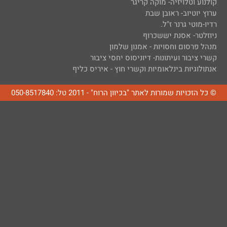
קולנוע וטלויזיה- מוקה קריגר
ערוץ יוטיוב- ראובן שבת
רדיו-מוטי גרנר ז"ל.
ניוזלטר- אסנת יששכרוף
מנהל פרסום וחסויות - אמנון שלמון
קשרי ציבור ועיתונות- דיוניסוס יחסי ציבור
אנתולוגיות בינלאומיות וקשרי חוץ - איריס כליף
© כל הזכויות שמורות לאתר "בכיוון הרוח" - 2011 טל: 050-8517840