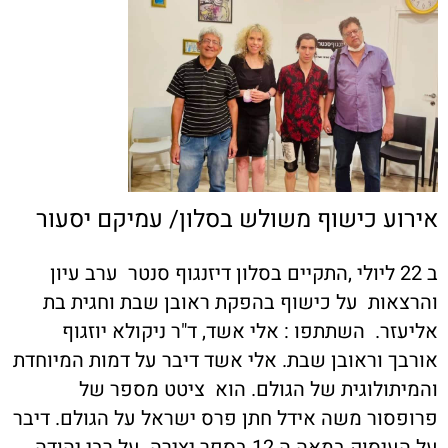
אירוע כישוף משולש בסלון/ עמיקם יסעור
ב 22 ליולי ,התקיים בסלון דיזנגוף סנטר ערב עיון
והרצאות על כישוף בהפקת ראובן שבת וחגית בת
אליעזר. השתתפו : אלי אשד, ד"ר ניקולא יוזגוף
אורבך וראובן שבת. אלי אשד דיבר על דמות המיוחדת
והמיתולוגית של הגולם. הוא ציטט מספר של
פרופסור משה אידל חתן פרס ישראל על הגולם. דיבר
על העיסוק במאה ה 12 בספר יצירה על רבי יהודה