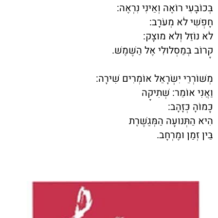
בְּכוֹבָעִי רוֹאֶה וְאֵינִי נִרְאֶה:
חָפְשִׁי לֹא מְעֹרָב:
לֹא נוֹזֵל וְלֹא מוּצָק:
קָרוֹב בְּמַסְלוּלִי אֶל הַשֶּׁמֶשׁ.
מְשׁוֹרְרֵי יִשְׂרָאֵל אוֹמְרִים שִׁירָה:
וַאֲנִי אוֹמֵר: שְׁתִיקָה
כָּמוֹהָ כְּזָהָב:
הִיא הַתְּנוּעָה הַמְּגַשֶּׁרֶת
בֵּין זְמַן וּמֶרְחָב.