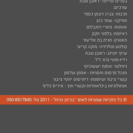
בעלים ומייסד: ראובן שבת
עורכים:
תרבות- צביה ויצמן כספי
מוזיקה- שחר כהן
אומנות- מארי רוזנבלום
ראיונות- בלפור חקק
תאטרון- חגית בת אליעזר
קולנוע וטלויזיה- מוקה קריגר
ערוץ יוטיוב- ראובן שבת
רדיו-מוטי גרנר ז"ל.
ניוזלטר- אסנת יששכרוף
מנהל פרסום וחסויות - אמנון שלמון
קשרי ציבור ועיתונות- דיוניסוס יחסי ציבור
אנתולוגיות בינלאומיות וקשרי חוץ - איריס כליף
© כל הזכויות שמורות לאתר "בכיוון הרוח" - 2011 טל: 050-8517840