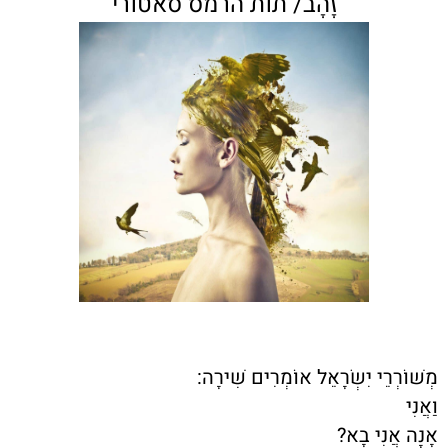
זָהָב/ תות הרמס סאטורי
מְשׁוֹרְרֵי יִשְׂרָאֵל אוֹמְרִים שִׁירָה:
וַאֲנִי
אָנָה אֲנִי בָא?