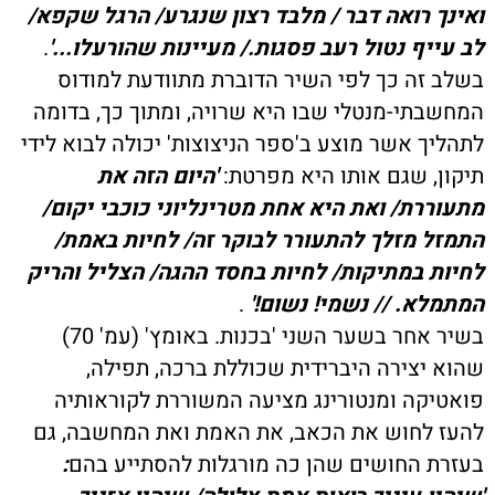
ואינך רואה דבר / מלבד רצון שנגרע/ הרגל שקפא/
לב עייף נטול רעב פסגות./ מעיינות שהורעלו...'
.
בשלב זה כך לפי השיר הדוברת מתוודעת למודוס
המחשבתי-מנטלי שבו היא שרויה, ומתוך כך, בדומה
לתהליך אשר מוצע ב'ספר הניצוצות' יכולה לבוא לידי
תיקון, שגם אותו היא מפרטת:
'היום הזה את
מתעוררת/ ואת היא אחת מטרינליוני כוכבי יקום/
התמזל מזלך להתעורר לבוקר זה/ לחיות באמת/
לחיות במתיקות/ לחיות בחסד ההגה/ הצליל והריק
המתמלא. // נשמי! נשום!'
.
בשיר אחר בשער השני 'בכנות. באומץ' (עמ' 70)
שהוא יצירה היברידית שכוללת ברכה, תפילה,
פואטיקה ומנטורינג מציעה המשוררת לקוראותיה
להעז לחוש את הכאב, את האמת ואת המחשבה, גם
בעזרת החושים שהן כה מורגלות להסתייע בהם
: