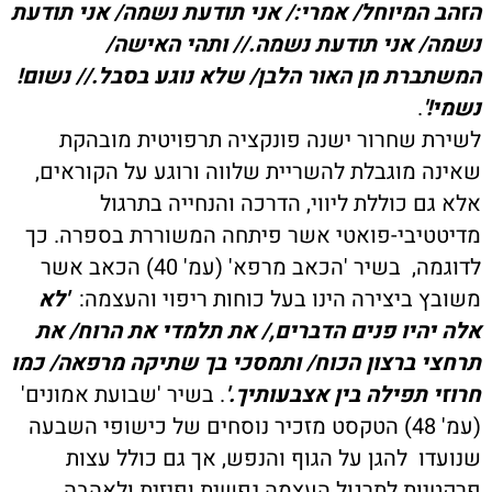
הזהב המיוחל/ אמרי:/ אני תודעת נשמה/ אני תודעת
נשמה/ אני תודעת נשמה.// ותהי האישה/
המשתברת מן האור הלבן/ שלא נוגע בסבל.// נשום!
נשמי!'
.
לשירת שחרור ישנה פונקציה תרפויטית מובהקת
שאינה מוגבלת להשריית שלווה ורוגע על הקוראים,
אלא גם כוללת ליווי, הדרכה והנחייה בתרגול
מדיטטיבי-פואטי אשר פיתחה המשוררת בספרה. כך
לדוגמה, בשיר 'הכאב מרפא' (עמ' 40) הכאב אשר
משובץ ביצירה הינו בעל כוחות ריפוי והעצמה:
'לא
אלה יהיו פנים הדברים,/ את תלמדי את הרוח/ את
תרחצי ברצון הכוח/ ותמסכי בך שתיקה מרפאה/ כמו
חרוזי תפילה בין אצבעותיך.'
. בשיר 'שבועת אמונים'
(עמ' 48) הטקסט מזכיר נוסחים של כישופי השבעה
שנועדו להגן על הגוף והנפש, אך גם כולל עצות
פרקטיות לתרגול העצמה נפשית ופיזית ולאהבה