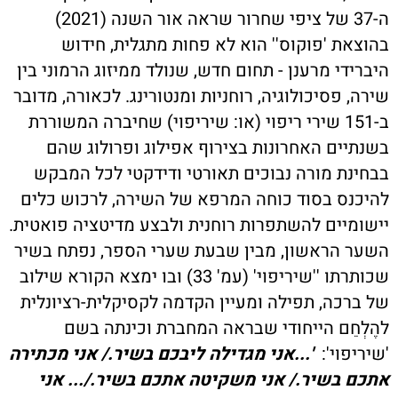
ה-37 של ציפי שחרור שראה אור השנה (2021)
בהוצאת 'פוקוס'' הוא לא פחות מתגלית, חידוש
היברידי מרענן - תחום חדש, שנולד ממיזוג הרמוני בין
שירה, פסיכולוגיה, רוחניות ומנטורינג. לכאורה, מדובר
ב-151 שירי ריפוי (או: שיריפוי) שחיברה המשוררת
בשנתיים האחרונות בצירוף אפילוג ופרולוג שהם
בבחינת מורה נבוכים תאורטי ודידקטי לכל המבקש
להיכנס בסוד כוחה המרפא של השירה, לרכוש כלים
יישומיים להשתפרות רוחנית ולבצע מדיטציה פואטית.
השער הראשון, מבין שבעת שערי הספר, נפתח בשיר
שכותרתו ''שיריפוי' (עמ' 33) ובו ימצא הקורא שילוב
של ברכה, תפילה ומעיין הקדמה לקסיקלית-רציונלית
להֶלְחֵם הייחודי שבראה המחברת וכינתה בשם
'שיריפוי':
'...אני מגדילה ליבכם בשיר./ אני מכתירה
אתכם בשיר./ אני משקיטה אתכם בשיר./... אני