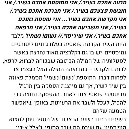
מרווה אתכם בשיר./ אני ממוססת אתכם בשיר./ אני
חובשת פצעכם בשיר./ אני מברכת אתכם בשיר./
אני מקדשת אתכם בשיר... אני עוטפת גופכם
בשיר./ אני משביעה אתכם בשיר./ אני מרפאה
אתכם בשיר./ אני שיריפוי.// נשום! נשמי!'
מלבד
היות השיר הקדמה פואטית בעלת גוונים ליטורגיים
ומיסטיים, יש בו גם דקלרציה מאוד נחרצת באשר
לסגולותיה של המילה הכתובה שבכוחה לברוא, לרפא,
לרומם ולקדש – כמו היתה המילה האל בעצמו או
לפחות דברו. התוספת 'נשום! נשמי!' מסמלת פאוזה
בין שיר לשיר, אך גם מייצגת הפסקה בין תרגיל
מדיטטיבי פואטי אחד לאחר. ההפסקה נחוצה כדי
להכיל, לעכל ולעבד את הרעיונות, באופן שיאפשר
הטמעה שלהם
בשירים רבים בשער הראשון של הספר ניתן למצוא
קווי דמיון עם שירת המשורר הסופי, ג'אלל א-דין