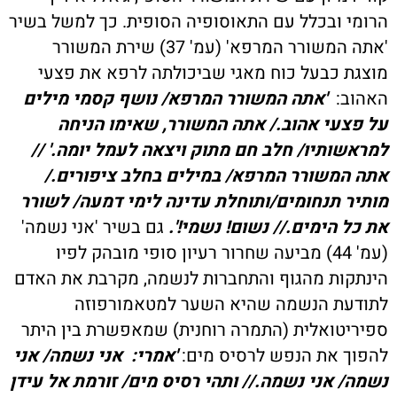
הרומי ובכלל עם התאוסופיה הסופית. כך למשל בשיר
'אתה המשורר המרפא' (עמ' 37) שירת המשורר
מוצגת כבעל כוח מאגי שביכולתה לרפא את פצעי
האהוב:
'אתה המשורר המרפא/ נושף קסמי מילים
על פצעי אהוב./ אתה המשורר, שאימו הניחה
למראשותיו/ חלב חם מתוק ויצאה לעמל יומה.' //
אתה המשורר המרפא/ במילים בחלב ציפורים./
מותיר תנחומים/ותוחלת עדינה לימי דמעה/ לשורר
את כל הימים.// נשום! נשמי!'.
גם בשיר 'אני נשמה'
(עמ' 44) מביעה שחרור רעיון סופי מובהק לפיו
הינתקות מהגוף והתחברות לנשמה, מקרבת את האדם
לתודעת הנשמה שהיא השער למטאמורפוזה
ספיריטואלית (התמרה רוחנית) שמאפשרת בין היתר
להפוך את הנפש לרסיס מים:
'אמרי:
אני נשמה/ אני
נשמה/ אני נשמה.// ותהי רסיס מים/ זורמת אל עידן