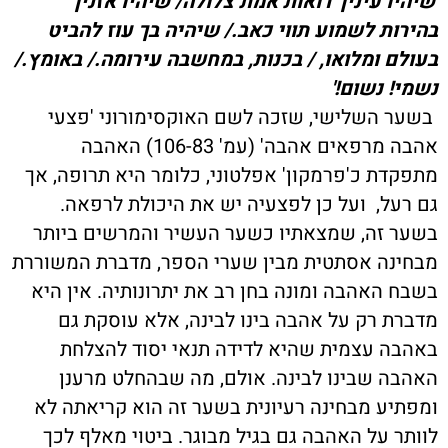
'שיהיו עיניך רואות אמת צלולה/ שיהיו אזניך
בהירות לשמוע תווי כאב./ שיהיה בך עוז להביט
בעולם ומלואו, / בכנות, במחשבה עירומה./ באומץ./
נשמי! נשום!'
בשער השלישי, שזכה לשם האוקסימורוני 'פצעי
אהבה מרפאים אהבה' (עמ' 106-83) האהבה
מתפקדת כ'פרמקון' אפלטוני, כלומר היא תרופה, אך
גם רעל, ועל כן לפצעיה יש את היכולת לרפאה.
בשער זה, שמצאתיו כשער העשיר והמרשים ביותר
מבחינה אסתטית מבין שערי הספר, מדברת המשוררת
בשבח האהבה ומונה בחן רב את יתרונותיה. אין היא
מדברת רק על אהבה בינו לבינה, אלא עוסקת גם
באהבה עצמית שהיא לדידה תנאי יסוד להצלחת
האהבה שבינו לבינה. אולם, מה שבהחלט מרענן
ומפתיע מבחינה רעיונית בשער זה הוא קריאתה לא
לוותר על האהבה גם בגיל מבוגר. ביטוי מאלף לכך