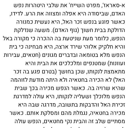
א-סאראז', מפרט השייח' את שלבי היטהרות נפש
האדם, שביסודה היא אפלה ומצווה את הרע. לדידו,
כאשר פוגע בנפש זכר האל, היא נעשית כמנורה
הדולקת בבית חשוך (גוף האדם). משעה שנדלקת
הנפש, כלומר מעת שניטעת בה ההכרה כי מקורה באל
והיא חלקיק אלוהי שירד ארצה, היא מבחינה כי בית
הנפש מלא בטומאה ובדברים מגונים (חטאים, עבירות
ועוונות) שמטנפים ומלכלכים את הבית והיא
מתאמצת לנקותו, שכן בחושך (בטרם פגע בה זכר
האל) לא הכירה בחטאיה ולא היתה מודעת לזוהמה
שהיא שרויה בה. כאשר הנפש מכירה בכך שבית
הנפש מלוכלך ושעליה לנקותו, היא עולה למדרגת
זכירת האל והדבקות בתשובה, מדרגה שבה היא
מכירה בחטאיה, נגמלת מהם ומסלקת אותם. כאשר
מסתיים שלב זה והבית נקי מחטאים, הנפש עולה