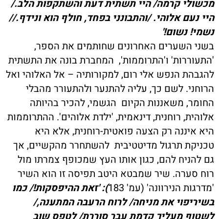
מכשולי קרמה/ היי תשתית דעת והשתקפות הלב./
היי נעם אלוהי. /והתבונני בפחד, חולף הוא ונידף.//
נשמי! נשום!'
בשני השערים האחרונים שחותמים את הספר,
'התעוררות' ו'התרוממות', המחברת בונה את התשתית
להגבהת הנפש אלי רום, למקורותיה – אל האלוהי ואל
הרוחני. לשם כך, עליה להתנער ולהתעורר מהבלי
החומר, משאננות הקיום הגשמי, להכיר בהיותה
אלוהית, רוחנית, דינאמית, 'ילדת אלוהים'. ההתרוממות
היא איננה רק הצעה פואטית-רוחנית, אלא היא
טכניקת תרגול מדיטטיבית להשתחרר מהקשיים, אך
גם להניח להם, כגון אותו העץ שמכופף צמרתו מול
רוח סערה. שיר שמבטא היטב תפיסה זו הוא השיר
'מדרגות הנירוונה' (עמ' 183
):
'זאת ההיפסקות!/ כמו
בשיריפוי את מניחה/ לרוח הרעבה המתענה,/
לשטוף מעליך קדמת עבר סוררת/ לטפס שוב