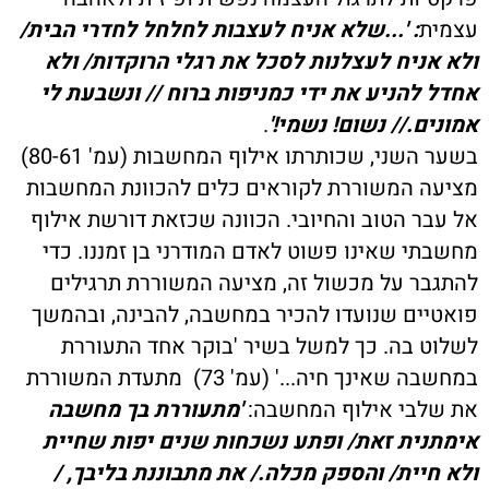
עצמית
:
'...שלא אניח לעצבות לחלחל לחדרי הבית/
ולא אניח לעצלנות לסכל את רגלי הרוקדות/ ולא
אחדל להניע את ידי כמניפות ברוח // ונשבעת לי
אמונים.// נשום! נשמי!'
.
בשער השני, שכותרתו אילוף המחשבות (עמ' 80-61)
מציעה המשוררת לקוראים כלים להכוונת המחשבות
אל עבר הטוב והחיובי. הכוונה שכזאת דורשת אילוף
מחשבתי שאינו פשוט לאדם המודרני בן זמננו. כדי
להתגבר על מכשול זה, מציעה המשוררת תרגילים
פואטיים שנועדו להכיר במחשבה, להבינה, ובהמשך
לשלוט בה. כך למשל בשיר 'בוקר אחד התעוררת
במחשבה שאינך חיה...' (עמ' 73) מתעדת המשוררת
את שלבי אילוף המחשבה:
'מתעוררת בך מחשבה
אימתנית זאת/ ופתע נשכחות שנים יפות שחיית
ולא חיית/ והספק מכלה./ את מתבוננת בליבך, /