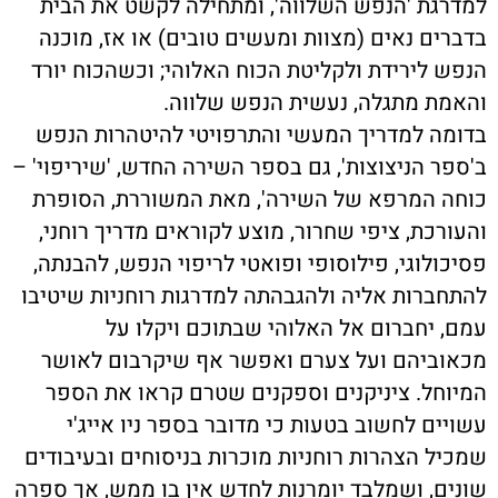
למדרגת 'הנפש השלווה', ומתחילה לקשט את הבית
בדברים נאים (מצוות ומעשים טובים) או אז, מוכנה
הנפש לירידת ולקליטת הכוח האלוהי; וכשהכוח יורד
והאמת מתגלה, נעשית הנפש שלווה.
בדומה למדריך המעשי והתרפויטי להיטהרות הנפש
ב'ספר הניצוצות', גם בספר השירה החדש, 'שיריפוי' –
כוחה המרפא של השירה', מאת המשוררת, הסופרת
והעורכת, ציפי שחרור, מוצע לקוראים מדריך רוחני,
פסיכולוגי, פילוסופי ופואטי לריפוי הנפש, להבנתה,
להתחברות אליה ולהגבהתה למדרגות רוחניות שיטיבו
עמם, יחברום אל האלוהי שבתוכם ויקלו על
מכאוביהם ועל צערם ואפשר אף שיקרבום לאושר
המיוחל. ציניקנים וספקנים שטרם קראו את הספר
עשויים לחשוב בטעות כי מדובר בספר ניו אייג'י
שמכיל הצהרות רוחניות מוכרות בניסוחים ובעיבודים
שונים, ושמלבד יומרנות לחדש אין בו ממש, אך ספרה