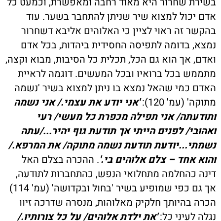
בשירת שחרור היא מאוד רחבה ומאפשרת, וכמעט כל
אדם יכול למצוא שיר שניתן להתחבר בשער. עוד
בהקשר זה ראוי לציין כי האלוהים אליבא דשחרור
נמצא, בדומה לתפיסה החסידית ביהדות, בכל אדם
ואדם, אך הוא גם הכל, תכלית כל הסיבות, מבוא וקצה,
מתממש בכל ברואיו ובכל המעשים. דוגמה לראיית
האדם כמי שהאל נמצא בו ניתן למצוא בשיר 'נשמה
מתוקה' (עמ' 120):
'אני יודע את עצמי./ אני נשמה
ותודעתה/ אני תפילה מכפרת כל מעשי/ רעי
ואהובי/ לפנים הייתי אך תודעת גוף יהיר.../עתה
נשמתי...יודעת תודעת נשמה מתוקה/ את המרפא./
והוא אחד – צלם אלוהים בי.'
. ההכרה בצלם האל
דינה כהחלמה מתחלואי הנפש, כהתחברות לתודעה,
אך גם כפי שמופיע בשיר 'בחול ובקדושה' (עמ' 114)
הכרה בהיותך חלקיק מאלוהות, מנסרה שדרכה זיוו
נגלה לעיני כל:
'את ילדת אלוהים/ על כל צורותיו./