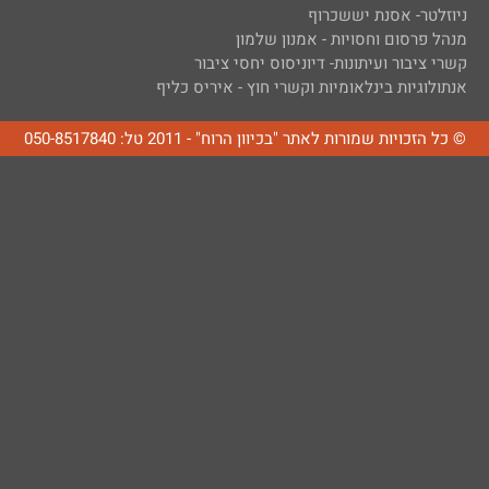
ניוזלטר- אסנת יששכרוף
מנהל פרסום וחסויות - אמנון שלמון
קשרי ציבור ועיתונות- דיוניסוס יחסי ציבור
אנתולוגיות בינלאומיות וקשרי חוץ - איריס כליף
© כל הזכויות שמורות לאתר "בכיוון הרוח" - 2011 טל: 050-8517840