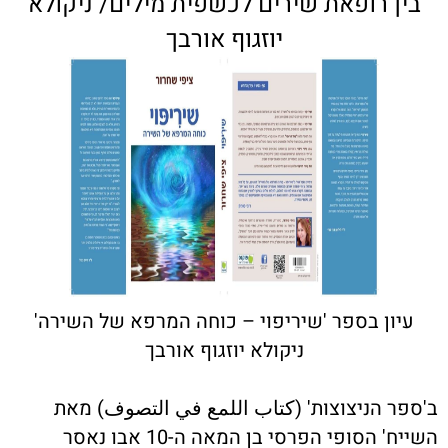
בין רופאת שירים לכשפית מילים/ ניקולא
יוזגוף אורבך
עיון בספר 'שיריפוי – כוחה המרפא של השירה'
ניקולא יוזגוף אורבך
ב'ספר הניצוצות' (كتاب اللمع في التصوف) מאת
השייח' הסופי הפרסי בן המאה ה-10 אבו נאסר