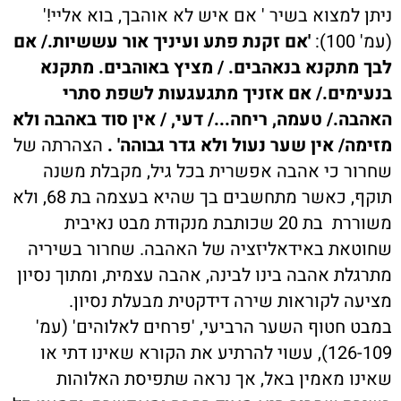
ניתן למצוא בשיר ' אם איש לא אוהבך, בוא אליי!'
(עמ' 100):
'אם זקנת פתע ועיניך אור עששיות./ אם
לבך מתקנא בנאהבים. / מציץ באוהבים. מתקנא
בנעימים./ אם אזניך מתגעגעות לשפת סתרי
האהבה./ טעמה, ריחה.../ דעי, / אין סוד באהבה ולא
מזימה/ אין שער נעול ולא גדר גבוהה' .
הצהרתה של
שחרור כי אהבה אפשרית בכל גיל, מקבלת משנה
תוקף, כאשר מתחשבים בך שהיא בעצמה בת 68, ולא
משוררת בת 20 שכותבת מנקודת מבט נאיבית
שחוטאת באידאליזציה של האהבה. שחרור בשיריה
מתרגלת אהבה בינו לבינה, אהבה עצמית, ומתוך נסיון
מציעה לקוראות שירה דידקטית מבעלת נסיון.
במבט חטוף השער הרביעי, 'פרחים לאלוהים' (עמ'
126-109), עשוי להרתיע את הקורא שאינו דתי או
שאינו מאמין באל, אך נראה שתפיסת האלוהות