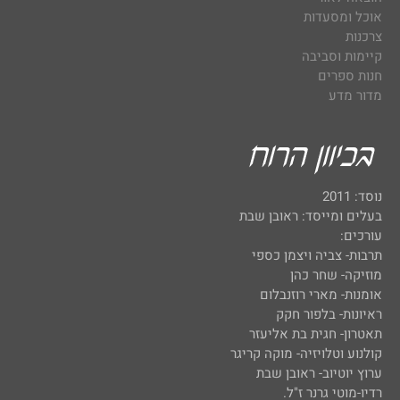
אוכל ומסעדות
צרכנות
קיימות וסביבה
חנות ספרים
מדור מדע
נוסד: 2011
בעלים ומייסד: ראובן שבת
עורכים:
תרבות- צביה ויצמן כספי
מוזיקה- שחר כהן
אומנות- מארי רוזנבלום
ראיונות- בלפור חקק
תאטרון- חגית בת אליעזר
קולנוע וטלויזיה- מוקה קריגר
ערוץ יוטיוב- ראובן שבת
רדיו-מוטי גרנר ז"ל.