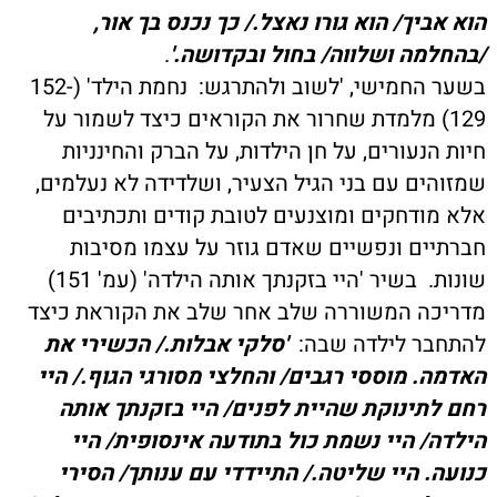
הוא אביך/ הוא גורו נאצל./ כך נכנס בך אור,
/בהחלמה ושלווה/ בחול ובקדושה.'
.
בשער החמישי, 'לשוב ולהתרגש: נחמת הילד' (152-
129) מלמדת שחרור את הקוראים כיצד לשמור על
חיות הנעורים, על חן הילדות, על הברק והחינניות
שמזוהים עם בני הגיל הצעיר, ושלדידה לא נעלמים,
אלא מודחקים ומוצנעים לטובת קודים ותכתיבים
חברתיים ונפשיים שאדם גוזר על עצמו מסיבות
שונות. בשיר 'היי בזקנתך אותה הילדה' (עמ' 151)
מדריכה המשוררה שלב אחר שלב את הקוראת כיצד
להתחבר לילדה שבה:
'סלקי אבלות./ הכשירי את
האדמה. מוססי רגבים/ והחלצי מסורגי הגוף./ היי
רחם לתינוקת שהיית לפנים/ היי בזקנתך אותה
הילדה/ היי נשמת כול בתודעה אינסופית/ היי
כנועה. היי שליטה./ התיידדי עם ענותך/ הסירי