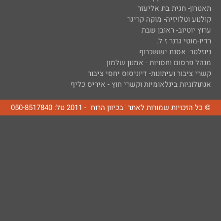
תאטרון- חגית בת אליעזר
קולנוע וטלויזיה- מוקה קריגר
ערוץ יוטיוב- ראובן שבת
רדיו-מוטי גרנר ז"ל.
ניוזלטר- אסנת יששכרוף
מנהל פרסום וחסויות - אמנון שלמון
קשרי ציבור ועיתונות- דיוניסוס יחסי ציבור
אנתולוגיות בינלאומיות וקשרי חוץ - איריס כליף
© כל הזכויות שמורות לאתר "בכיוון הרוח" - 2011 טל: 050-8517840