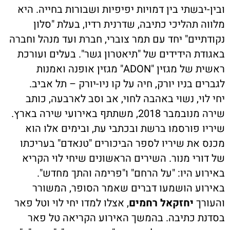
ובין-יבשתי בין דמויות יפיפיות ושבורות בחייה. היא
מלווה תהליכי כתיבה, שדרנית רדיו, בעלת "סלון
נקודתיים" יחד עם תמר צוברי, חברת ועד מנהל וחברה
באגודת הידידים של "תיאטרון גשר". בעלים ועורכת
ראשית של מגזין "ADON" מגזין אופנה ואמנות
לגברים בניו יורק, חיה על קו ניו-יורק – תל אביב.
יחי לוי, נשוי באהבה לחוי, אב וסב לארבעה, כותב
שירה מנובמבר 2018, משתתף באירועי שירה בארץ.
שיריו פורסמו ברשת ובכתבי עת, ובימים אלו הוא
מכנס את שיריו לספר הביכורים "טנאדם" בעריכתו
של דורי מנור. השירים הראשונים שיחי לוי הקריא
באירוע היו: "על הרחם" ו"פרימה והתך מחדש".
באירוע הושמעו דברים שאמר הסופר, המשורר
והעורך
יחזקאל רחמים
, אצלו למדו יחי לוי וטל פאר
בסדנת כתיבה. בהמשך האירוע הקריאה טל פאר