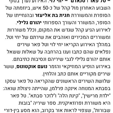
– טל פאר
ו
"טנאדם" – יחי לוי
.
האירוע נערך בסוף
השבוע האחרון מול קהל של כ-50 איש, ביוזמתה של
הסופרת והמשוררת
חגית בת אליעזר
ובהנחייתו של
הסופר, המשורר והעורך הספרותי
יהורם גלילי
.
לאירוע הגיע קהל שגדש את המקום, וכלל משוררות
ומשוררים המכירים ואוהבים את שירתם של יחי וטל.
במהלך האירוע הקריאו יחי לוי וטל פאר שירים
נפלאים שהם כתבו וענו בהרחבה על שאלות ששאל
אותם יהורם גלילי לגבי שיריהם ונסיבות כתיבתם.
באירוע הופיע המוזיקאי והזמר
נועם אוקטונוס
, ששר
שירים מקוריים אותם כתב והלחין.
שלושת השירים הראשונים שהקריאה טל פאר עסקו
בסבתא המנוחה אינקה פרלמן, שהייתה ניצולת שואה:
"ילדת מרישין", "קינת הלה" ו"לזכר סבתא". טל פאר
היא משוררת ופרוזאיקנית. ספר שיריה "בובות
שבורות", שצפוי לראות אור בקרוב, הוא מסע בין-דורי