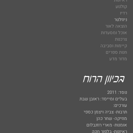
ראיונות
קולנוע
רדיו
ניוזלטר
הוצאה לאור
אוכל ומסעדות
צרכנות
קיימות וסביבה
חנות ספרים
מדור מדע
נוסד: 2011
בעלים ומייסד: ראובן שבת
עורכים:
תרבות- צביה ויצמן כספי
מוזיקה- שחר כהן
אומנות- מארי רוזנבלום
ראיונות- בלפור חקק