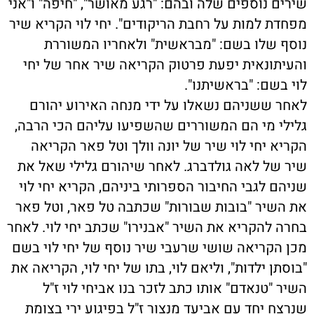
שירים נוספים שלה ובהם: "רגע מאושר", "חיפה" ו"אני
מפחדת למות על רחבת הריקודים". יחי לוי הקריא שיר
נוסף שלו בשם: "מבראשית" ולאחריו המשוררת
והעיתונאית יפעת פרטוק הקריאה שיר אחר של יחי
לוי בשם: "בראשיתנו".
לאחר ששניהם נשאלו על ידי מנחה האירוע יהורם
גלילי מי הם המשוררים שהשפיעו עליהם הכי הרבה,
הקריא יחי לוי שיר של יונה וולך וטל פאר הקריאה
שיר של לאה גולדברג. לאחר שיהורם גלילי שאל את
שניהם לגבי החיבור הספרותי ביניהם, הקריא יחי לוי
את השיר "בובות שבורות" שכתבה טל פאר, וטל פאר
בחרה להקריא את השיר "אבנירו" שכתב יחי לוי. לאחר
מכן הקריאה שושי שרעבי שיר נוסף של יחי לוי בשם
"בוסתן ילדות", וליאם לוי, בתו של יחי לוי, הקריאה את
השיר "טנאדם" אותו כתב לזכר בנו אביחי לוי ז"ל
שנרצח יחד עם אביעד מנצור ז"ל בפיגוע ירי בצומת