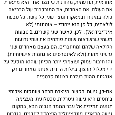
אחראית, תודעתית, מהודקת כי מצד אחד היא מתארת
את השלם, את האחדות, את המורכבות של הבריאה
כולה במיקרו ובמאקרו ומצד שני, כל קשר, כל טבעת
לולאתית, כל פן הוא ייחודי – אוטונומי (לא
אינדיבידואל). לכן, כאשר שני קשרים, 2 טבעות
משתי שרשראות שונות פותחים את שתי זרועות
הלולאה שלהם ומתחברים, הם בעצם מאחדים שני
גרעיני מהות (ולא לאינטרסים או גחמות אישיותיות).
זהו חיבור עמוק ועוצמתי יותר מכיוון שהוא מופעל על
ידי מכלול הרצון. בתלות הדדית אנחנו מאחדים רק
אנרגיות מהות בעזרת רצונות פרטניים.
אם-כן, גישת 'הקשר' היוצרת מרחב שותפות איכותי
ביחסים היא גישה ניטרלית, טכנולוגית, מעצימה
תנועה תמידית אל עבר הממד הגבוה הבא, במקום
גישה מכאנית-פונקציונלית הנצמדת לתכנים, הגדרות,