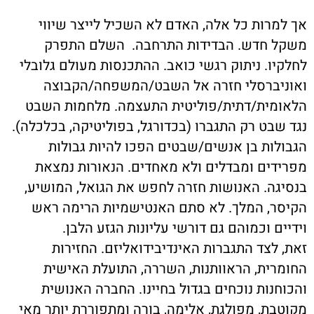
אך למרות כל אלה, האדם לא השכיל לייצר שיווי
משקל חדש. הבדידות התרחבה. השלם התפרק
לחלקיו. ניתוק רגשי כואב. ההתכנסות מעולם גלובלי
ואוניברסלי חזרה אל השבט/המשפחה/הקבוצה
הלאומית/דתית/פוליטית התעצמה. מלחמות השבט
נגד שבט רק התגברו (בכדורגל, בפוליטיקה, בכלכלה).
הגבולות בן אנשים/שבטים הפכו להיות גבולות
מפרידים ומבדלים ולא מאחדים. הנאורות נמצאת
בנסיגה. האנושות חזרה לחפש את הגואל, המושיע,
הקיסר, המלך. לא סתם האנטישמיות הרימה ראש
וידיים וכמוהם גם דורשי עליונות הגזע הלבן.
זאת, לצד התגברות האינדיבידואליזם. החזירות
החומרית, הראוותנות, השררה, התועלת האישית
והכוחנות נוכחים בגדול בחיינו. החברה האנושית
מקוטבת, מפולגת, אלימה, בורה ומתפוררת יותר מאי