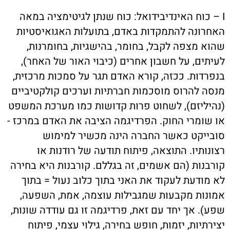
I – כוח האינדיבידואל: כוח שנתן לגיטימציה במאה
האחרונה להתמקדות באדם, בתועלות האגואיסטיות
שהוא מצפה לקבל, בחומר, בהישגיות, בחומרנות,
לעיתים, על חשבון אחרים (כיבוי האור של האחר),
בנפרדות. ככזה, קורא האדם תגר על סמכות מרכזית,
מנסה להרוס מוסכמות חברתיות וערכים קולקטיביים
(נהיליזם), לשחוט פרות קדושות כמו מערכת המשפט
או שומרי החוק. הפרדיגמה הציבה את האדם במרכז -
סובייקט כאשר החברה הינה מכשיר למימוש
רצונותיו. התוצאה, פיתוח תודעה של רודנות או
קורבנות (הם אשמים, זה בגללם. קורבנות היא בחירה
לא מודעת לעקוד את האני בתוך כלוב נעול = בתוך
אמונות מקבעות שמגבילות עוצמה, אמת, השפעה,
שפע). אך יחד עם זאת, פרדיגמה זו גם עודדה שונות,
יצירתיות, יזמות, חופש בחירה, גילוי עצמי, פיתוח