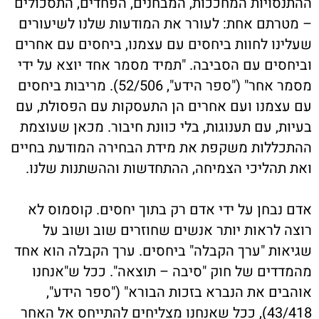
ההתנסויות המחככות, המבחנים, הפחדים, התסכולים
– מטרתם אחת: לעורר את המודעות שלנו לשיעורים
שעלינו לחוות ביחסים עם עצמנו, ביחסים עם אחרים
וביחסים עם הסביבה. "תמיד מסמר אחד יוצא על ידי
מסמר אחר" ("ספר הידע", 52/506). מריבות ביחסים
עם עצמנו ועם אחרים הן התעסקות עם הפסולת, עם
בעיות, עם תענוגות, בלי כוונת חיבור. מכאן שעוצמת
ההתכללות משקפת את מידת הבחירה המודעת בחיים
ואת תהליכי הצמיחה, ההתחדשות וההשתנות שלנו.
אדם נבחן על ידי אדם רק בתוך יחסים. קוסמוס לא
רוצה לראות יותר אנשים שחוזרים שוב ושוב על
שגיאות "ערך הקבלה" ביחסים. ערך הקבלה הוא אחד
מהמדדים של חוק "סיבה – תוצאה". ככל ש"אנחנו
אוהבים את הנברא בזכות הבורא" ("ספר הידע",
43/418), ככל שאנחנו מצליחים להתייחס אל האחר