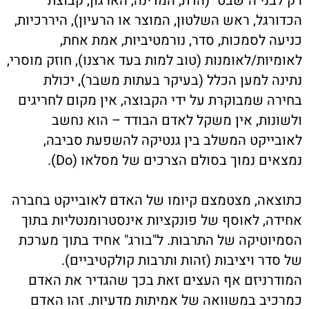
רק לבני ה"שבט" (הדת, המדינה, הארגון, קבוצת
הכדורגל, ראש השלטון, המוצר או הרעיון), היררכיות,
כניעה לסמכות, סדר, נורמטיביות, אמת אחת,
לאומיות/לאומנות (טוב למות בעד ארצנו), חוזק מוסרי,
נתינה למען הכלל (בעיקר בעתות משבר), יכולת
בחירה שמבוקרת על ידי הקבוצה, אין מקום לחריגים
ולשונות, אין משקל לאדם הבודד – הוא נחשב
לאובייקט המשלב בין גנטיקה להשפעת סביבה,
נמצאים נמוך בסולם הצרכים של מסלאו (Do).
כתוצאה, מצטמצם קיומו של האדם לאובייקט בחברה
אחידה, לאוסף של פונקציות אינסטרומנטליות בתוך
הסמיוטיקה של התרבות. ל"בורג" אחיד בתוך מערכת
של סדר ויציבות (זהות ותרבות קולקטיביים).
המודרניזם אף העצים זאת בכך שהגדיר את האדם
כמרכיב במשוואה של אמיתות מדעיות. זהו האדם