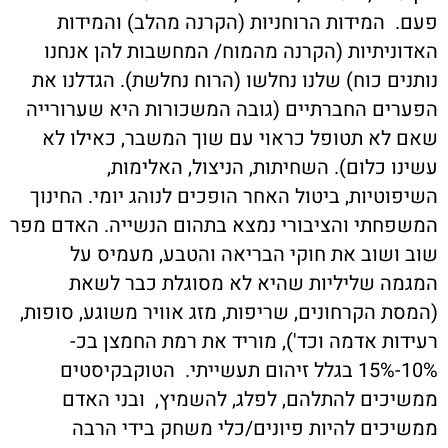
פעם. המידות הרוחניות (הקרנה מהלב) והמידות
האדוניתיות (הקרנה מהמוח/ המחשבות להן אנחנו
נותנים כוח) שלנו נחלשו (הרוח נחלשת). הגדלנו את
הפערים החברתיים (גובה המשכורות היא שערורייה
שאם לא תטופל כראוי עם שוך המשבר, כאילו לא
עשינו כלום). השחיתות, הניצול, האלימות,
השיפוטיות, ביטול האחר הופכים לנוהג יומי. החינוך
המשפחתי והציבורי נמצא בתהום הנשייה. האדם מפר
שוב ושוב את חוקי הבריאה והטבע, מעמיס על
המגמה שליליות שהיא לא מסוגלת כבר לשאת
(המסת הקרחונים, שריפות, מזג אוויר משוגע, סופות,
רעידות אדמה וכד'), מוריד את רמת החמצן בכ-
10%-15% בגלל זיהום תעשייתי. הטוקבקיסטים
ממשיכים להתלהם, לפלג, להשמיץ, ובני האדם
ממשיכים להיות פיונים/כלי משחק בידי הרבה