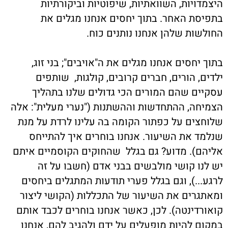
היצמדויות, השוואתיות, שיפוטיות וביקורתיות
בתפיסת האחר. בתוך יחסים אנחנו מגלים את
החולשות שלהן אנחנו נותנים כוח.
בתוך יחסים אנחנו מגלים את ה"אויבים"; בני זוג,
ילדים, הורים, חברים קרובים, קולגות, שותפים
עסקיים שהם המורים הכי גדולים שלנו בתהליך
הצמיחה, ההתחדשות וההשתנות ("נערי מעלית": אלה
שלוחצים על כפתור הקומה בה עלינו לרדת על מנת
שנלמד את השיעור. אנחנו בוחרים איך להתייחס
אליהם). מדוע? גם בגלל שהחוקים הקוסמיים איתם
יש לנו קושי מולבשים בבני אדם (חשבו על זה
לרגע...), וגם בגלל פערי תודעות המתגלים ביחסים
ומאתגרים את השיעור של התכללות (הקושי ליצור
קואורדינטה). לכן, כאשר אנחנו בוחרים לכבד אותם
במקום להיות מופעלים על ידם ולהגיב להם, אנחנו