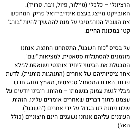
הרציונלי – כלכלי (טיילור, פיול, וובר, פרויד).
האובייקט מייצג בעצם אינדיבידואל פריק, המחפש
את השביל הנורמטיבי על מנת להמשיך להיות "בורג"
קטן במכונת החיים.
על בסיס "כוח השבט", התפתחנו החוצה. אנחנו
מוזמנים להסתגלות סטאטית, למציאות "שם",
המבטלת את הביטוי ליחיד אותנטי ושואפת למלא
אחר ציפיותיהם של אחרים (התנהגות מותנית). לדעת
פרום, האדם המסתגל סטאטית, מאמץ מנהג חדש
מבלי לגעת עמוק בנשמתו – מהותו. רובינו יודעים על
עצמנו מתוך דברים שאחרים אומרים עלינו. הזהות
שלנו ניתנת לנו בגדול על ידי אחרים ("השבט").
העוגנים עליהם אנחנו נשענים הינם חיצוניים (כולל
האל).