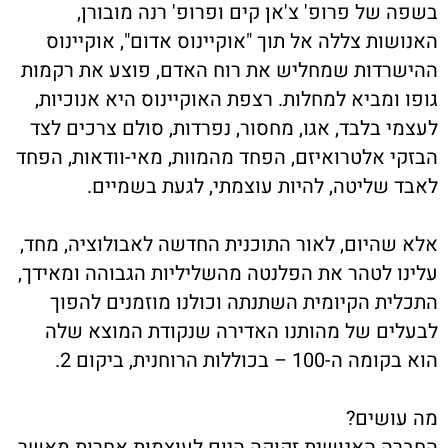
בשפה של פרופ' צ'אן קים ופרופ' רנה מובורן,
האנושות צללה אל תוך "אוקיינוס אדום", אוקיינוס
ההישרדות שמחליש את רוח האדם, פוצע את רקמות
גופו ומביא למחלות. רצפת האוקיינוס היא אנוכיות,
לעצמי בלבד, אגו, מחסור, נפרדות, סולם צרכים לצד
הבזקי אלטרואיזם, הפחד מהמוות, מאי-וודאות, הפחד
לאבד שליטה, להיות עוצמתי, לגעת בשמיים.
אלא שהיום, לאור התוכנית החדשה לאבולוציה, מחד,
עלינו לטהר את הפלנטה מהשליליות הגבוהה ומאידך,
התכלית הקיומית השתנתה וכולנו מוזמנים להפוך
לבעלים של מהותנו האדירה שנקודת המוצא שלה
הוא בקומה ה-100 – בכוללות הרוחנית, ביקום 2.
מה עושים?
החברה האנושית זקוקה היום לעוצמות אחרות מאשר