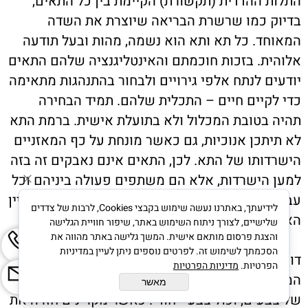
התלות ההדדית (תקשורת) הקיימת בין כל התאים,
בדיוק כמו שרשרת הבריאה שיוצרת את השדה
המאוחד. כל תא ותא הוא נשמה, מהות ובעל תודעה
אלוהית. בזכות חוכמתם והאינטליגנציה שלהם התאים
יודעים לנתח אלפי גירויים ולבחור בהתנהגות מתאימה
כדי לקיים חיים – התכלית שלהם. תמיד הבחירה
תהיה בטובת המכלול ולא בתועלת אישית. ברמת התא
לא תיתכן אנוכיות, גם כאשר מונחת על כף המאזניים
הישרדותו של התא. לכן, התאים אינם נאבקים זה בזה
למען הישרדות, אלא הם משתפים פעולה ביניהם וכל
עבודתם נעשית בתיאום. לו יכולנו לשמור על המאפיין
לידיעתך, באתרנו נעשה שימוש בקבצי Cookies, לרבות של צדדים
האלטרואיסטי של התאים, כולנו היינו בריאים.
שלישיים, לצורך ניתוח השימוש באתר, שיפור חוויית הגלישה
והצגת פרסום מותאם אישית. המשך גלישה באתר מהווה את
הסכמתך לשימוש זה. לפרטים נוספים ניתן לעיין במדיניות
דומה הדבר לאלומת אור לבן שעוברת דרך מנסרה.
הפרטיות.
מדיניות הפרטיות
המבנה הקריסטלי של המנסרה שובר את האור לקשת
מאשר
של צבעים, וכול צבע ייחודי. כאשר מקרינים חזרה את