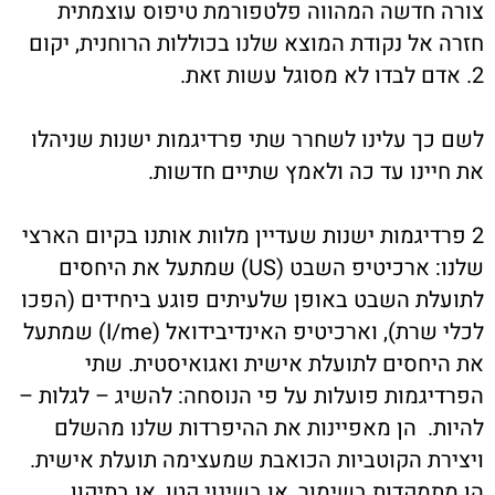
צורה חדשה המהווה פלטפורמת טיפוס עוצמתית
חזרה אל נקודת המוצא שלנו בכוללות הרוחנית, יקום
2. אדם לבדו לא מסוגל עשות זאת.
לשם כך עלינו לשחרר שתי פרדיגמות ישנות שניהלו
את חיינו עד כה ולאמץ שתיים חדשות.
2 פרדיגמות ישנות שעדיין מלוות אותנו בקיום הארצי
שלנו: ארכיטיפ השבט (US) שמתעל את היחסים
לתועלת השבט באופן שלעיתים פוגע ביחידים (הפכו
לכלי שרת), וארכיטיפ האינדיבידואל (I/me) שמתעל
את היחסים לתועלת אישית ואגואיסטית. שתי
הפרדיגמות פועלות על פי הנוסחה: להשיג – לגלות –
להיות. הן מאפיינות את ההיפרדות שלנו מהשלם
ויצירת הקוטביות הכואבת שמעצימה תועלת אישית.
הן מתמקדות בשימור, או בשינוי קטן, או בתיקון