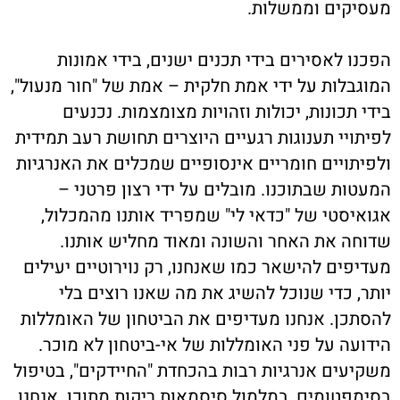
מעסיקים וממשלות.
הפכנו לאסירים בידי תכנים ישנים, בידי אמונות
המוגבלות על ידי אמת חלקית – אמת של "חור מנעול",
בידי תכונות, יכולות וזהויות מצומצמות. נכנעים
לפיתויי תענוגות רגעיים היוצרים תחושת רעב תמידית
ולפיתויים חומריים אינסופיים שמכלים את האנרגיות
המעטות שבתוכנו. מובלים על ידי רצון פרטני –
אגואיסטי של "כדאי לי" שמפריד אותנו מהמכלול,
שדוחה את האחר והשונה ומאוד מחליש אותנו.
מעדיפים להישאר כמו שאנחנו, רק נוירוטיים יעילים
יותר, כדי שנוכל להשיג את מה שאנו רוצים בלי
להסתכן. אנחנו מעדיפים את הביטחון של האומללות
הידועה על פני האומללות של אי-ביטחון לא מוכר.
משקיעים אנרגיות רבות בהכחדת "החיידקים", בטיפול
בסימפטומים, במלמול סיסמאות ריקות מתוכן. אנחנו