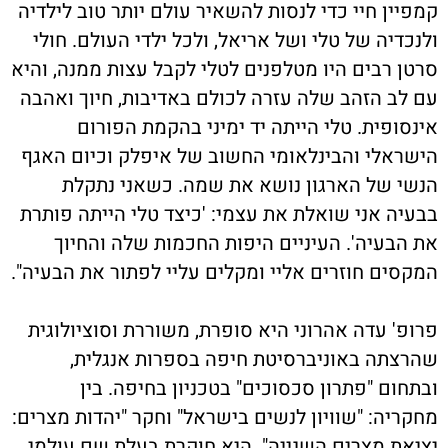
קמפיין חיי כדי לנסות להשאיר עולם יותר טוב לילדיה
ולנכדיה של טלי ושל אריאל, ולכל ילדי העולם. חולי
סרטן רבים היו מטלפנים לטלי לקבל עצות ממנה, והיא
עם לב הזהב שלה עזרה לכולם באדיבות, חיוך ואהבה
אינסופית. טלי הייתה יד ימיני בהקמת הפורום
הישראלי והבינלאומי החשוב של איפלק וכיום האגף
הנשי של הארגון נושא את שמה. כשאני נתקלת
בבעיה אני שואלת את עצמי: 'כיצד טלי הייתה פותרת
את הבעיה'. העיניים היפות החכמות שלה והחיוך
המקסים חוזרים אליי ומקלים עליי לפתור את הבעיה".
פרופ' עדה אהרוני היא סופרת, משוררת וסוציולוגית
שהרצתה באוניברסיטת חיפה בספרות אנגלית,
ובתחום "פתרון סכסוכים" בטכניון בחיפה. בין
מחקריה: "שוויון לנשים בישראל" וחקר "יהדות מצרים:
יציאת מצרים השנייה". היא חוקרת בעלת שם עולמי