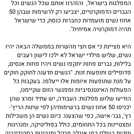
המפלגות בישראל, והזהרנו אותם שכל הנשים וכל
הגברים הדמוקרטיים, יצביעו רק לרשימות שבהן 50
אחוז נשים מועמדות כחברות כנסת, כדי שישראל
תהיה דמוקרטיה אמיתית".
היא מציינת כי אם חצי מהשרות בממשלה הבאה יהיו
נשים, שליש מילדי ישראל לא ילכו לישון רעבים
בלילות, גברים פחות יתקפו נשים ויהיו פחות אנסים,
פדופילים ותופעות זנות. "הנשים תדענה לחוקק חוקים
על מנת שתופעות איומות אלו ייעלמו. בעקבות כל
הפעולות האינטנסיביות ומפגשי הזום שקיימנו,
הודיעו שלוש מפלגות: העבודה, יש עתיד ומרצ שהן
יכניסו 50 אחוז נשים ברשימותיהן לפי שיטת הריץ'-
רץ', גבר-אישה, כפי שהצענו. כיום נשים הן משכילות
ומצטיינות בכל התחומים, כולל בפוליטיקה, ומנהיגות
חזקות בעולם כמו אנגלה מרקל ומנהיגות בסקנדינביה