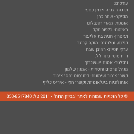
עורכים:
תרבות- צביה ויצמן כספי
מוזיקה- שחר כהן
אומנות- מארי רוזנבלום
ראיונות- בלפור חקק
תאטרון- חגית בת אליעזר
קולנוע וטלויזיה- מוקה קריגר
ערוץ יוטיוב- ראובן שבת
רדיו-מוטי גרנר ז"ל.
ניוזלטר- אסנת יששכרוף
מנהל פרסום וחסויות - אמנון שלמון
קשרי ציבור ועיתונות- דיוניסוס יחסי ציבור
אנתולוגיות בינלאומיות וקשרי חוץ - איריס כליף
© כל הזכויות שמורות לאתר "בכיוון הרוח" - 2011 טל: 050-8517840