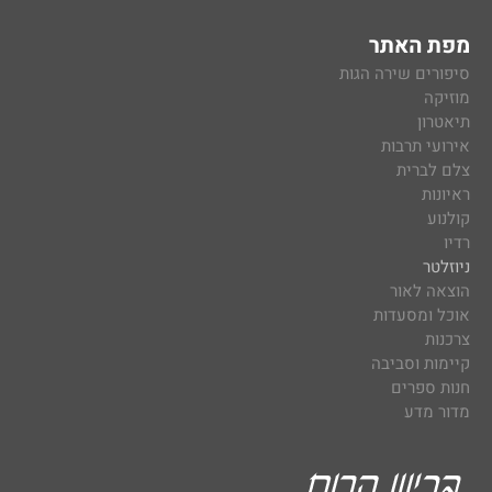
מפת האתר
סיפורים שירה הגות
מוזיקה
תיאטרון
אירועי תרבות
צלם לברית
ראיונות
קולנוע
רדיו
ניוזלטר
הוצאה לאור
אוכל ומסעדות
צרכנות
קיימות וסביבה
חנות ספרים
מדור מדע