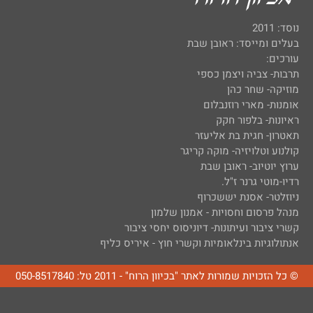
נוסד: 2011
בעלים ומייסד: ראובן שבת
עורכים:
תרבות- צביה ויצמן כספי
מוזיקה- שחר כהן
אומנות- מארי רוזנבלום
ראיונות- בלפור חקק
תאטרון- חגית בת אליעזר
קולנוע וטלויזיה- מוקה קריגר
ערוץ יוטיוב- ראובן שבת
רדיו-מוטי גרנר ז"ל.
ניוזלטר- אסנת יששכרוף
מנהל פרסום וחסויות - אמנון שלמון
קשרי ציבור ועיתונות- דיוניסוס יחסי ציבור
אנתולוגיות בינלאומיות וקשרי חוץ - איריס כליף
© כל הזכויות שמורות לאתר "בכיוון הרוח" - 2011 טל: 050-8517840