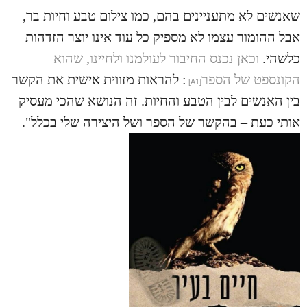
שאנשים לא מתעניינים בהם, כמו צילום טבע וחיות בר,
אבל ההומור עצמו לא מספיק כל עוד אינו יוצר הזדהות
כלשהי.
וכאן נכנס החיבור לעולמנו ולחיינו, שהוא
הקונספט של הספר
: להראות מזווית אישית את הקשר
[A1]
בין האנשים לבין הטבע והחיות. זה הנושא שהכי מעסיק
אותי כעת – בהקשר של הספר ושל היצירה שלי בכלל".