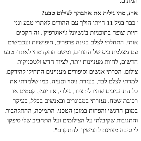
המונים.
ארז, מתי גילית את אהבתך לצילום טבע?
"כבר בגיל 11 הייתי הולך עם ההורים לאתרי טבע וגני
חיות וצופה בתוכניות ב'נשיונל ג'יאוגרפיק'. זה הקסים
אותי. התחלתי לצלם בגינה פרפרים, חיפושיות ועכבישים
עם מצלמת כיס של ההורים, ומשם התקדמתי לאתרי טבע
חדשים, לחיות מעניינות יותר, לציוד חדש ולטכניקות
צילום. הכרתי אנשים וסיפורים מעניינים התחילו להירקם.
למדתי לצלם לבד, בעזרת ניסוי וטעיה, כמו שלמדתי את
כל התחביבים שהיו לי: ציור, גילוף, אוריגמי, קסמים או
רכיבת שטח. נעזרתי במבוגרים ובאנשים בכלל, בעיקר
במובן הרגשי והפחות במובן הטכני. התמיכה, ההתלהבות
והתגובות שקיבלתי על הצילומים ועל התחביב שלי סיפקו
לי סיבה מצוינת להמשיך ולהתקדם".