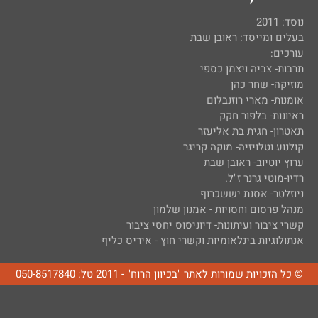
נוסד: 2011
בעלים ומייסד: ראובן שבת
עורכים:
תרבות- צביה ויצמן כספי
מוזיקה- שחר כהן
אומנות- מארי רוזנבלום
ראיונות- בלפור חקק
תאטרון- חגית בת אליעזר
קולנוע וטלויזיה- מוקה קריגר
ערוץ יוטיוב- ראובן שבת
רדיו-מוטי גרנר ז"ל.
ניוזלטר- אסנת יששכרוף
מנהל פרסום וחסויות - אמנון שלמון
קשרי ציבור ועיתונות- דיוניסוס יחסי ציבור
אנתולוגיות בינלאומיות וקשרי חוץ - איריס כליף
© כל הזכויות שמורות לאתר "בכיוון הרוח" - 2011 טל: 050-8517840