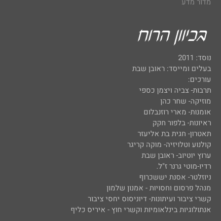
מדור מדע
נוסד: 2011
בעלים ומייסד: ראובן שבת
עורכים:
תרבות- צביה ויצמן כספי
מוזיקה- שחר כהן
אומנות- מארי רוזנבלום
ראיונות- בלפור חקק
תאטרון- חגית בת אליעזר
קולנוע וטלויזיה- מוקה קריגר
ערוץ יוטיוב- ראובן שבת
רדיו-מוטי גרנר ז"ל.
ניוזלטר- אסנת יששכרוף
מנהל פרסום וחסויות - אמנון שלמון
קשרי ציבור ועיתונות- דיוניסוס יחסי ציבור
אנתולוגיות בינלאומיות וקשרי חוץ - איריס כליף