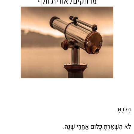
מרחקים/ אורית וולף
הָלַכְתָּ.
לֹא הִשְׁאַרְתָּ כְּלוּם אַחֲרֵי שָׁנָה.