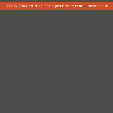
© כל הזכויות שמורות לאתר "בכיוון הרוח" - 2011 טל: 050-8517840