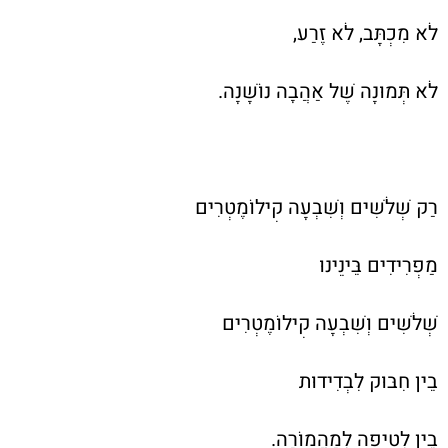
לֹא מִכְתָּב, לֹא זֶרַע,
לֹא תְּמוּנָה שֶׁל אַהֲבָה נוֹשָׁנָה.
רַק שְׁלֹשִׁים וְשִׁבְעָה קִילוֹמֶטְרִים
מַפְרִידִים בֵּינֵינוּ
שְׁלֹשִׁים וְשִׁבְעָה קִילוֹמֶטְרִים
בֵין חִבּוּק לִבְדִידוּת
בֵין לְטִיפָה לְמַהֲמוֹרָה.