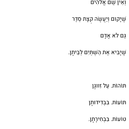
וְאֵין שֵׁם אֱלֹהִים
שֶׁיָּקוּם וְיַעֲשֶׂה קְצָת סֵדֶר
גַּם לֹא אָדָם
שֶׁיָּבִיא אֶת הַשְּׁתַּיִם לְבֵיתָן.
תּוֹהוֹת. עַל זִוּוּגָן
תּוֹעוֹת. בִּבְדִידוּתָן
טוֹעוֹת. בִּבְחִירָתָן.