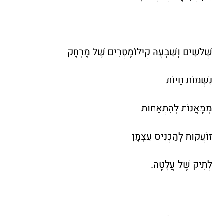
שְׁלֹשִׁים וְשִׁבְעָה קִילוֹמֶטְרִים שֶׁל מֶרְחָק
נִשְׁמוֹת חַיּוֹת
מְמָאֲנוֹת לְהִתְאַחוֹת
זוֹעֲקוֹת לְהַכְנִיס עַצְמָן
לְתִיק שֶׁל עֲלָטָה.