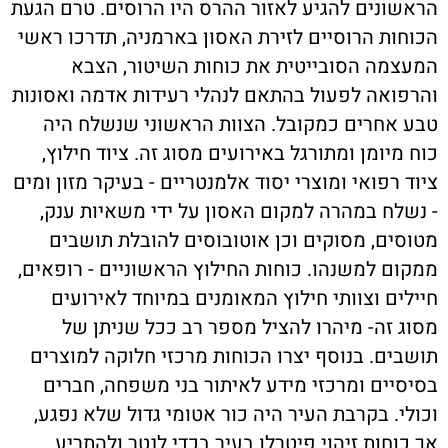
הראשונים להגיע לאזור ההרס היו הרוסים. טרם הגעת
הכוחות הרוסיים לזירת האסון בארמניה, תדרכו ראשי
המעצמה הסובייטית את כוחות השיטור, הצבא
והרפואה לפעול בהתאם לנהלי רעידות אדמה ואסונות
טבע אחרים כמקובל. הצוות הראשוני שנשלח היה
כוח מיומן ומתורגל באירועים מסוג זה. ציוד חילוץ,
ציוד רפואי ומוצרי יסוד אלמנטריים - בעיקר מזון ומים
- נשלח במהרה למקום האסון על ידי משאיות ענק,
מטוסים, מסוקים וכן אוטובוסים להובלת תושבים
ממקום למשנהו. כוחות החילוץ הראשוניים - רופאים,
חיילים וצוותי חילוץ המאומנים במיוחד לאירועים
מסוג זה- מיהרו להציל מספר רב ככל שניתן של
תושבים. בנוסף יצרו הכוחות מרכזי חלוקה למוצרים
בסיסיים ומרכזי מידע לאיתור בני משפחה, חברים
וכולי. בקרבת העיר היה כור אטומי גדול שלא נפגע,
אך כוחות זיהוי פיטרלו בעיר בכדי לנטר ולהתריע