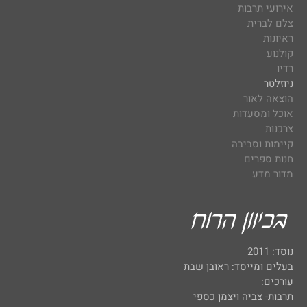
אירועי תרבות
צלם לברית
ראיונות
קולנוע
רדיו
ניוזלטר
הוצאה לאור
אוכל ומסעדות
צרכנות
קיימות וסביבה
חנות ספרים
מדור מדע
נוסד: 2011
בעלים ומייסד: ראובן שבת
עורכים:
תרבות- צביה ויצמן כספי