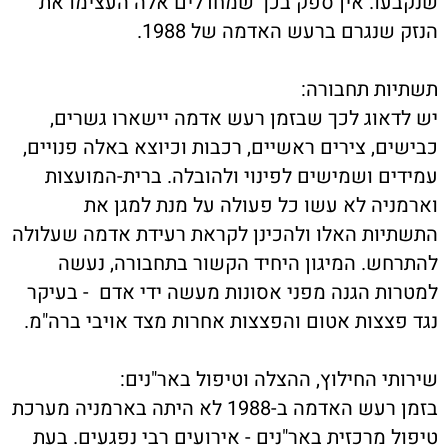
שנקבעו. אין ספק בכך שמחדלים אלה העצימו את
הנזק שנגרם ברעש האדמה של 1988.
תשתיות תחבורה:
יש לדאוג לכך שבזמן רעש אדמה יישארו גשרים,
כבישים, צירים ראשיים, רכבות וכיוצא באלה פנויים,
עמידים ושמישים לפינוי ולהובלה. ברית-המועצות
וארמניה לא עשו כל פעולה על מנת למגן את
התשתיות האלו ולהכינן לקראת רעידת אדמה שעלולה
להתרחש. המיגון היחיד הקשור בתחבורה, נעשה
למטרות הגנה מפני אסונות מעשה ידי אדם - בעיקר
נגד פצצות אטום והפצצות אחרות מצד אויבי ברה"מ.
שירותי החילוץ, ההצלה וטיפול באר"נים:
בזמן רעש האדמה ב-1988 לא היתה בארמניה מערכת
טיפול מרכזית באר"נים - אירועים רבי נפגעים. בעת