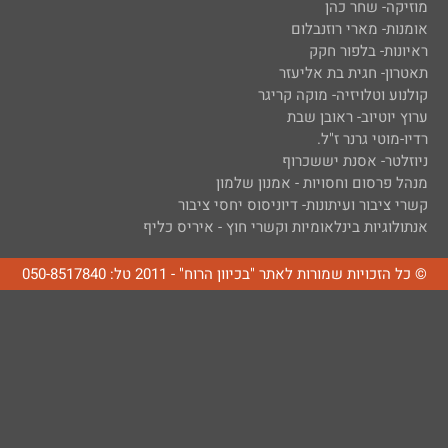
מוזיקה- שחר כהן
אומנות- מארי רוזנבלום
ראיונות- בלפור חקק
תאטרון- חגית בת אליעזר
קולנוע וטלויזיה- מוקה קריגר
ערוץ יוטיוב- ראובן שבת
רדיו-מוטי גרנר ז"ל.
ניוזלטר- אסנת יששכרוף
מנהל פרסום וחסויות - אמנון שלמון
קשרי ציבור ועיתונות- דיוניסוס יחסי ציבור
אנתולוגיות בינלאומיות וקשרי חוץ - איריס כליף
© כל הזכויות שמורות לאתר "בכיוון הרוח" - 2011 טל: 050-8517840