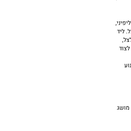
יפיני,
. ליד
צל,
לצוד
וע
 מושג