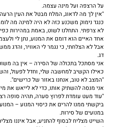
על הרצפה ועל מינה עצמה.
"אין לך מה לדאוג, המלח מבטל את העין הרעה!"
כנגד נימוק משכנע כזה לא היה למינה מה לומר,
לא צרפתי. התחלנו לשוט, באמת במהירות כפי 
אחד האיים הוא דומם את המנוע, נתן לי ולעצמו
אבל לא הצלחתי, כי נגמר לי האוויר, והדג ממ
דג.
אני מסתכל בתכולה של הסירה – אין בה משוטי
כאילו הקשיב למחשבה שלי, וחדל לפעול, והשי
"המצב לא טוב, אנחנו באזור של כרישים".
אני מנסה להשתיק אותו, כדי לא לייאש את מינ
"עוד מעט עומדת לפרוץ סערה, תהיה סופה רציני
ביקשתי ממנו להרים את כיסוי המנוע – המנוע 
במנועים של סירות.
השייט מצליח לבסוף להתניע, אבל איננו מצליח