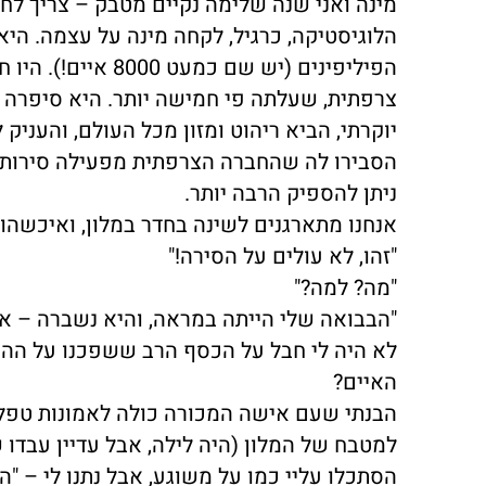
מינה ואני שנה שלימה נקיים מטבק – צריך לחג
הלוגיסטיקה, כרגיל, לקחה מינה על עצמה. היא
הפיליפינים (יש שם
צרפתית, שעלתה פי חמישה יותר. היא סיפרה 
יוקרתי, הביא ריהוט ומזון מכל העולם, והעניק
הסבירו לה שהחברה הצרפתית מפעילה סירות מנ
ניתן להספיק הרבה יותר.
אנחנו מתארגנים לשינה בחדר במלון, ואיכשהו
"זהו, לא עולים על הסירה!"
"מה? למה?"
"הבבואה שלי הייתה במראה, והיא נשברה – אין ס
לא היה לי חבל על הכסף הרב ששפכנו על ההרפ
האיים?
הבנתי שעם אישה המכורה כולה לאמונות טפלות 
למטבח של המלון (היה לילה, אבל עדיין עבדו
הסתכלו עליי כמו על משוגע, אבל נתנו לי – "