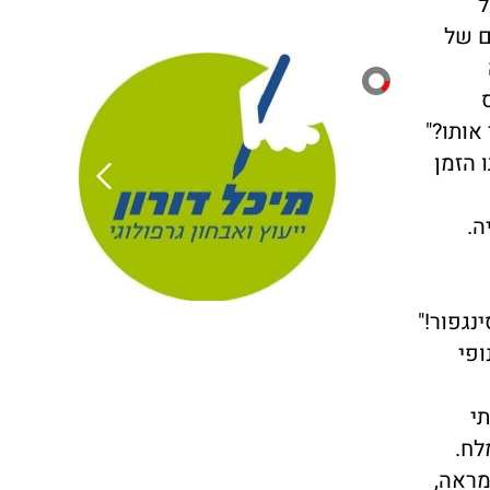
ל
ם של
אותו?"
 הזמן
ה.
נגפור!"
ופי
י
לח.
מראה,