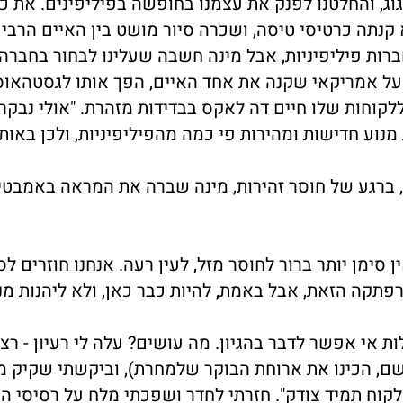
וג, והחלטנו לפנק את עצמנו בחופשה בפיליפינים. את כ
 קנתה כרטיסי טיסה, ושכרה סיור מושט בין האיים הרבי
 כמעט 8000 איים!). היו חברות פיליפיניות, אבל מינה חשבה שעלינו לבחור בחברה
על אמריקאי שקנה את אחד האיים, הפך אותו לגסטהאוס
 ללקוחות שלו חיים דה לאקס בבדידות מזהרת. "אולי נבקר 
וע חדישות ומהירות פי כמה מהפיליפיניות, ולכן באותו
, ברגע של חוסר זהירות, מינה שברה את המראה באמבטי
ימן יותר ברור לחוסר מזל, לעין רעה. אנחנו חוזרים לסי
תקה הזאת, אבל באמת, להיות כבר כאן, ולא ליהנות מנ
אי אפשר לדבר בהגיון. מה עושים? עלה לי רעיון - רצת
 שם, הכינו את ארוחת הבוקר שלמחרת), וביקשתי שקיק מ
הלקוח תמיד צודק". חזרתי לחדר ושפכתי מלח על רסיסי ה